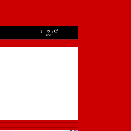
オーヴォ
OVO