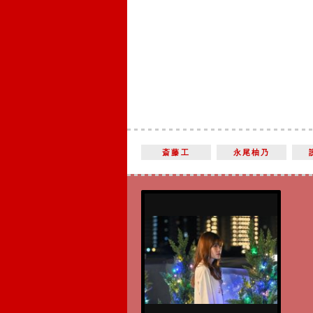
斎藤工
永尾柚乃