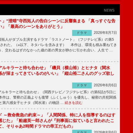
NEWS
ト」“澄晴”寺西拓人の告白シーンに反響集まる 「真っすぐな告
い」「最高のシーンをありがとう」
2026年8月7日
ドラマ
拓人がダブル主演するドラマ「ラストノート」（フジテレビ系）の第5
送された。（※以下、ネタバレを含みます） 本作は、環境も積み重ねてき
う、交わるはずのなかった歳の差の男女が静かに引かれ合い、人生で …
アルキラーと待ち合わせ」「磯貝（横山裕）とヒナタ（関水
係が深まってきているのがいい」「縦山裕二さんのグッズ欲し
2026年8月6日
ドラマ
ルキラーと待ち合わせ」（関西テレビ／フジテレビ系）の第6話が5日に
本作は、警察の正義よりも復讐（ふくしゅう）を優先し、秘密の共犯関係
と第六感女子ヒナタ（関水渚）の物語 …
続きを読む
ド ～救命救急の約束～」「人間関係、特に人を指導するのはす
感じた」「船越英一郎さんが『刑事面に似ていると言われたこ
て、そりゃあ2時間ドラマの帝王だもの」
2026年8月6日
ドラマ