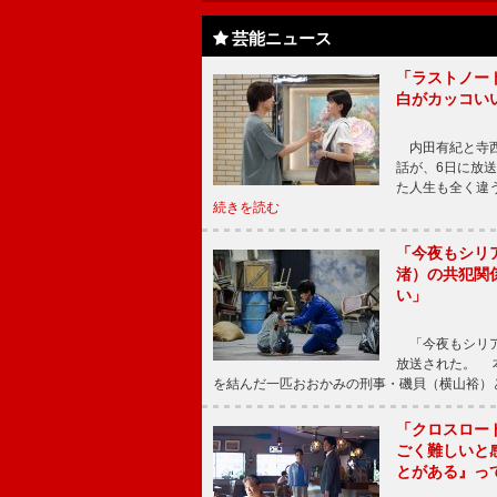
芸能ニュース
「ラストノー
白がカッコい
内田有紀と寺西
話が、6日に放
た人生も全く違
続きを読む
「今夜もシリ
渚）の共犯関
い」
「今夜もシリア
放送された。 
を結んだ一匹おおかみの刑事・磯貝（横山裕）
「クロスロー
ごく難しいと
とがある』っ