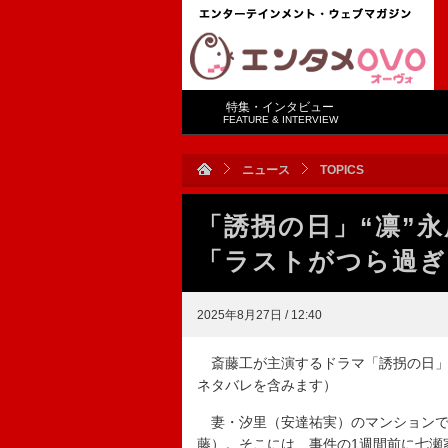
特集・インタビュー
FEATURE & INTERVIEW
ニュース
TOPICS
「誘拐の日」“凛”
「ラストがつら過ぎ
2025年8月27日 / 12:40
斎藤工が主演するドラマ「誘拐の日」（
ネタバレを含みます）
妻・汐里（安達祐実）のマンションで
藤）。そこには、事件の1週間前に七瀬