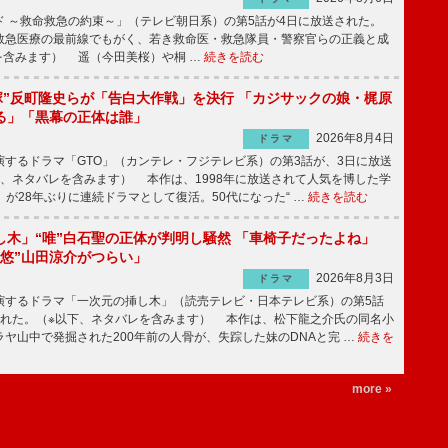
 ～救命救急の約束～」（テレビ朝日系）の第5話が4日に放送された。
急医療の最前線でもがく、若き救命医・救急隊員・警察官らの正義と成
を含みます） 遥（今田美桜）や桐 …
続きを読む
鬼塚”反町隆史らが「告白大作戦」を決行 「カジサックの娘・梶原
る」「黒幕の正体は誰」
2026年8月4日
ドラマ
するドラマ「GTO」（カンテレ・フジテレビ系）の第3話が、3日に放送
下、ネタバレを含みます） 本作は、1998年に放送されて人気を博した学
」が28年ぶりに連続ドラマとして復活。50代になった“ …
続きを読む
し木」“唯”白石聖の正体が判明し騒然 「車椅子だったよね」
“悠”山田涼介がつらい」
2026年8月3日
ドラマ
するドラマ「一次元の挿し木」（読売テレビ・日本テレビ系）の第5話
された。（※以下、ネタバレを含みます） 本作は、松下龍之介氏の同名小
ヤ山中で発掘された200年前の人骨が、失踪した妹のDNAと完 …
続きを
more »