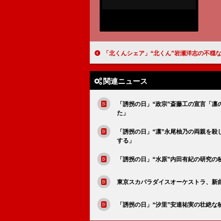
「北くんシェア」“北くん”岩瀬洋志の不穏な屋上シーンに反響 「“京子”加藤千尋は、秘密を知
関連ニュース
「誘拐の日」“政宗”斎藤工の宣言「凛
た」
「誘拐の日」“凛”永尾柚乃の両親を殺
する」
「誘拐の日」“水原”内田有紀の研究の
東京スカパラダイスオーケストラ、新曲「
「誘拐の日」“汐里”安達祐実の壮絶な