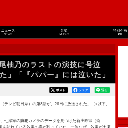
ニュース
音楽
特別企画
NEWS
MUSIC
PR
永尾柚乃のラストの演技に号泣
た」「『パパー』には泣いた」
ポスト
シェア
送る
テレビ朝日系）の第8話が、26日に放送された。（※以下、
、七瀬家の防犯カメラのデータを見つけた新庄政宗（斎
家を訪れている汐里の姿が映っていた。一体なぜ、汐里が七瀬