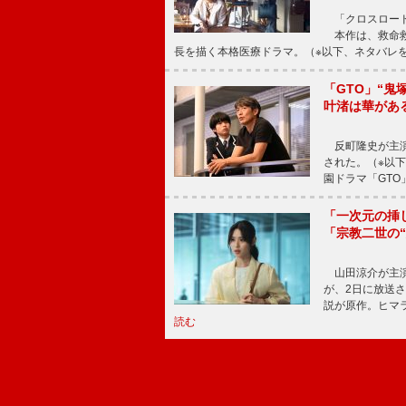
「クロスロード
本作は、救命救
長を描く本格医療ドラマ。（※以下、ネタバレ
「GTO」“
叶渚は華があ
反町隆史が主演
された。（※以
園ドラマ「GTO
「一次元の挿
「宗教二世の
山田涼介が主演
が、2日に放送
説が原作。ヒマラ
読む