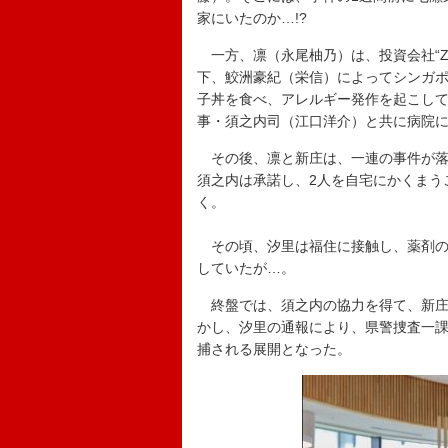
家にいたのか…!?
一方、凛（永尾柚乃）は、投資会社“Z
下、鮫洲豪紀（栄信）によってシンガ
子丼を食べ、アレルギー発作を起こし
事・須之内司（江口洋介）と共に病院
その後、凛と新庄は、一連の事件が落
須之内は承諾し、2人を自宅にかくまう
く。
その頃、汐里は福住に接触し、薬剤の
していたが…。
終盤では、須之内の協力を得て、新庄
かし、汐里の通報により、県警捜査一
捕される展開となった。