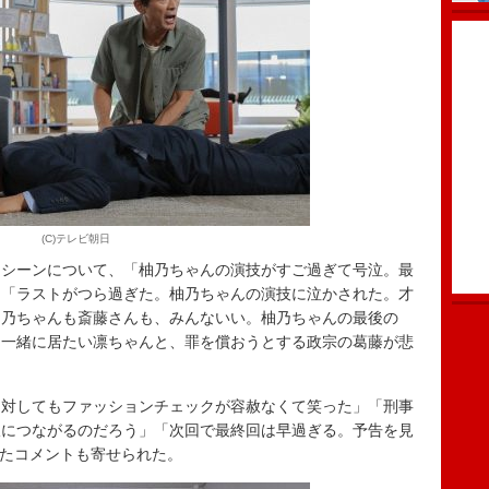
(C)テレビ朝日
トシーンについて、「柚乃ちゃんの演技がすご過ぎて号泣。最
」「ラストがつら過ぎた。柚乃ちゃんの演技に泣かされた。才
柚乃ちゃんも斎藤さんも、みんないい。柚乃ちゃんの最後の
と一緒に居たい凛ちゃんと、罪を償おうとする政宗の葛藤が悲
対してもファッションチェックが容赦なくて笑った」「刑事
線につながるのだろう」「次回で最終回は早過ぎる。予告を見
ったコメントも寄せられた。