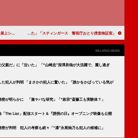
っているの？」
「スティンガース 警視庁おとり捜査検証室」「今回もスティンガースチーム最高だった」「乾さん（藤井流星）すっかり犬扱いが定着していて面白い」
RELATED NEWS
の父親だ」に「泣いた」 「“山崎忠”深澤辰哉が大活躍で、麗し過ぎ
した犯人が判明 「まさかの犯人に驚いた」「誰かをかばっている気が
秘密が明らかに 「激ヤバな研究」「“政宗”斎藤工も実験体？」
The Liar」配信スタート＆『誘拐の日』オープニング映像も公開
秘密が判明 犯人の考察も続々「“凛”永尾柚乃も犯人の候補に」