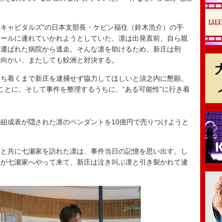
キャピタルズ”の日本支部長・ケビン福住（鈴木浩介）の手
ポールに連れていかれようとしていた。凛は出発直前、自ら親
て運ばれた病院から逃走。そんな凛を助けるため、新庄は刑
に向かい、またしても鮫洲と対決する。
ち着くまで新庄を逮捕せず協力してほしいと須之内に懇願。
ことに。そして事件を整理するうちに、“ある可能性”に行き着
組成表が隠された凛のペンダントを10億円で売りつけようと
と共に七瀬家を訪れた凛は、事件当日の記憶を思い出す。し
課が七瀬家へやって来て、新庄は泣き叫ぶ凛と引き裂かれて逮