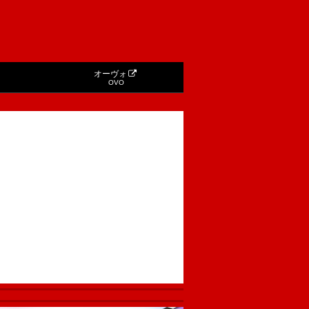
オーヴォ
OVO