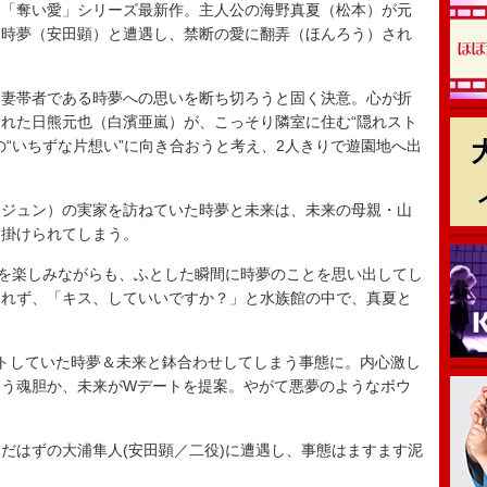
「奪い愛」シリーズ最新作。主人公の海野真夏（松本）が元
知時夢（安田顕）と遭遇し、禁断の愛に翻弄（ほんろう）され
妻帯者である時夢への思いを断ち切ろうと固く決意。心が折
れた日熊元也（白濱亜嵐）が、こっそり隣室に住む“隠れスト
の“いちずな片想い”に向き合おうと考え、2人きりで遊園地へ出
ジュン）の実家を訪ねていた時夢と未来は、未来の母親・山
を掛けられてしまう。
を楽しみながらも、ふとした瞬間に時夢のことを思い出してし
られず、「キス、していいですか？」と水族館の中で、真夏と
トしていた時夢＆未来と鉢合わせしてしまう事態に。内心激し
いう魂胆か、未来がWデートを提案。やがて悪夢のようなボウ
はずの大浦隼人(安田顕／二役)に遭遇し、事態はますます泥