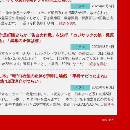
て、そりゃあ2時間ドラマの帝王だもの」
2026年8月6日
ドラマ
 ～救命救急の約束～」（テレビ朝日系）の第5話が4日に放送された。
急医療の最前線でもがく、若き救命医・救急隊員・警察官らの正義と成
を含みます） 遥（今田美桜）や桐 …
続きを読む
鬼塚”反町隆史らが「告白大作戦」を決行 「カジサックの娘・梶原
る」「黒幕の正体は誰」
2026年8月4日
ドラマ
するドラマ「GTO」（カンテレ・フジテレビ系）の第3話が、3日に放送
下、ネタバレを含みます） 本作は、1998年に放送されて人気を博した学
」が28年ぶりに連続ドラマとして復活。50代になった“ …
続きを読む
し木」“唯”白石聖の正体が判明し騒然 「車椅子だったよね」
“悠”山田涼介がつらい」
2026年8月3日
ドラマ
するドラマ「一次元の挿し木」（読売テレビ・日本テレビ系）の第5話
された。（※以下、ネタバレを含みます） 本作は、松下龍之介氏の同名小
ヤ山中で発掘された200年前の人骨が、失踪した妹のDNAと完 …
続きを
more »