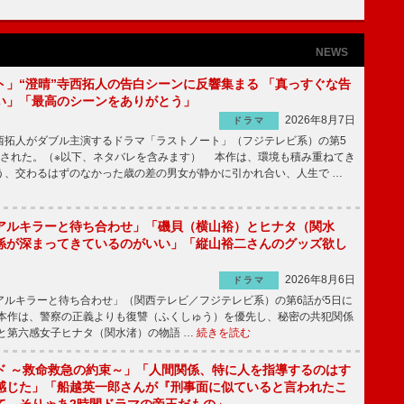
NEWS
ト」“澄晴”寺西拓人の告白シーンに反響集まる 「真っすぐな告
い」「最高のシーンをありがとう」
2026年8月7日
ドラマ
拓人がダブル主演するドラマ「ラストノート」（フジテレビ系）の第5
送された。（※以下、ネタバレを含みます） 本作は、環境も積み重ねてき
う、交わるはずのなかった歳の差の男女が静かに引かれ合い、人生で …
アルキラーと待ち合わせ」「磯貝（横山裕）とヒナタ（関水
係が深まってきているのがいい」「縦山裕二さんのグッズ欲し
2026年8月6日
ドラマ
ルキラーと待ち合わせ」（関西テレビ／フジテレビ系）の第6話が5日に
本作は、警察の正義よりも復讐（ふくしゅう）を優先し、秘密の共犯関係
と第六感女子ヒナタ（関水渚）の物語 …
続きを読む
ド ～救命救急の約束～」「人間関係、特に人を指導するのはす
感じた」「船越英一郎さんが『刑事面に似ていると言われたこ