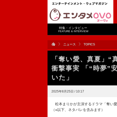
特集・インタビュー
FEATURE & INTERVIEW
ニュース
TOPICS
「奪い愛、真夏」“
衝撃事実 「“時夢
いた」
2025年8月25日 / 10:17
松本まりかが主演するドラマ「奪い愛、
（※以下、ネタバレを含みます）