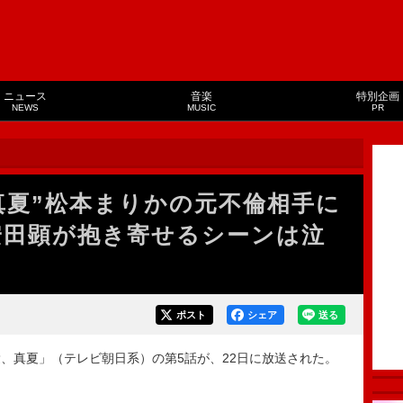
ニュース
音楽
特別企画
NEWS
MUSIC
PR
真夏”松本まりかの元不倫相手に
”安田顕が抱き寄せるシーンは泣
ポスト
シェア
送る
真夏」（テレビ朝日系）の第5話が、22日に放送された。