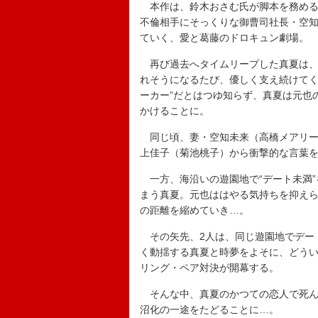
本作は、鈴木おさむ氏が脚本を務める
不倫相手にそっくりな御曹司社長・空
ていく、愛と葛藤のドロキュン劇場。
再び過去へタイムリープした真夏は、
れそうになるたび、優しく支え続けてく
ーカー”だとはつゆ知らず、真夏は元也
かけることに。
同じ頃、妻・空知未来（高橋メアリー
上佳子（菊池桃子）から衝撃的な言葉
一方、海沿いの遊園地で“デート未満”
まう真夏。元也ははやる気持ちを抑え
の距離を縮めていき…。
その矢先、2人は、同じ遊園地でデー
く動揺する真夏と時夢をよそに、どう
リング・ペア対決が開幕する。
そんな中、真夏のかつての恋人で死んだ
沼化の一途をたどることに…。