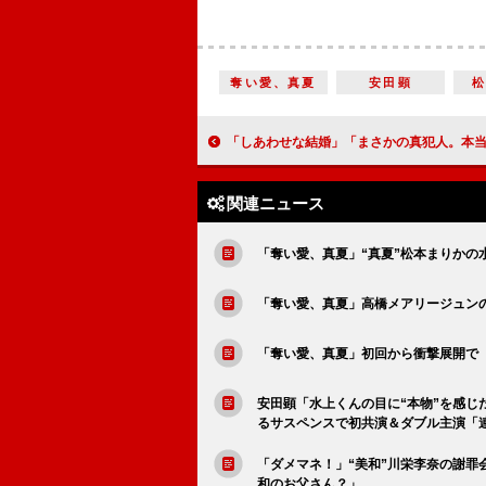
奪い愛、真夏
安田顕
「しあわせな結婚」「まさかの真犯人。本当に考ちゃん（岡部たかし）なの？」「黒川が怖い。杉野遥亮じゃなけれ
関連ニュース
「奪い愛、真夏」“真夏”松本まりかの
「奪い愛、真夏」高橋メアリージュン
「奪い愛、真夏」初回から衝撃展開で
安田顕「水上くんの目に“本物”を感じ
るサスペンスで初共演＆ダブル主演「
「ダメマネ！」“美和”川栄李奈の謝罪
和のお父さん？」