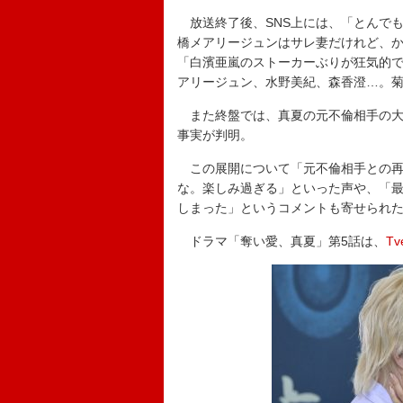
放送終了後、SNS上には、「とんで
橋メアリージュンはサレ妻だけれど、
「白濱亜嵐のストーカーぶりが狂気的
アリージュン、水野美紀、森香澄…。
また終盤では、真夏の元不倫相手の大
事実が判明。
この展開について「元不倫相手との再
な。楽しみ過ぎる」といった声や、「
しまった」というコメントも寄せられ
ドラマ「奪い愛、真夏」第5話は、
Tv