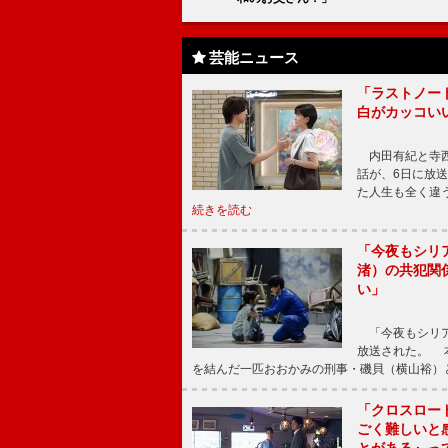
芸能ニュース
「ラストノー
白がカッコい
内田有紀と寺西
話が、6日に放
た人生も全く違
続きを読む
「今夜もシリ
渚）の共犯関
い」
「今夜もシリア
放送された。 
を結んだ一匹おおかみの刑事・磯貝（横山裕）
「クロスロー
ごく難しいと