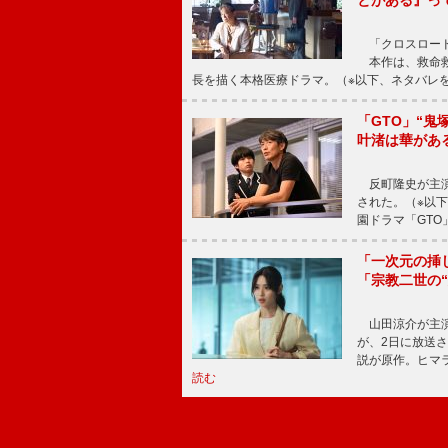
とがある』っ
「クロスロード
本作は、救命救
長を描く本格医療ドラマ。（※以下、ネタバレ
「GTO」“
叶渚は華があ
反町隆史が主演
された。（※以
園ドラマ「GTO
「一次元の挿
「宗教二世の
山田涼介が主演
が、2日に放送
説が原作。ヒマラ
読む