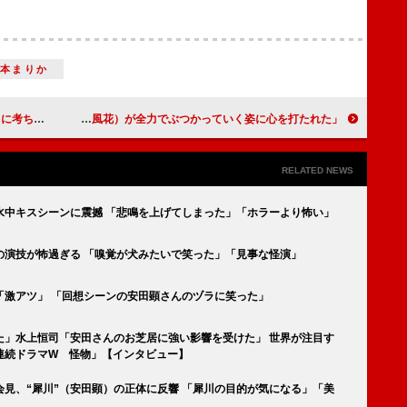
松本まりか
ば許せないレベル」
日曜劇場「19番目のカルテ」「石橋蓮司さんの全てが良かった」「滝野先生（小芝風花）が全力でぶつかっていく姿に心を打たれた」
RELATED NEWS
水中キスシーンに震撼 「悲鳴を上げてしまった」「ホラーより怖い」
の演技が怖過ぎる 「嗅覚が犬みたいで笑った」「見事な怪演」
「激アツ」 「回想シーンの安田顕さんのヅラに笑った」
た」水上恒司「安田さんのお芝居に強い影響を受けた」 世界が注目す
連続ドラマW 怪物」【インタビュー】
会見、“犀川”（安田顕）の正体に反響 「犀川の目的が気になる」「美