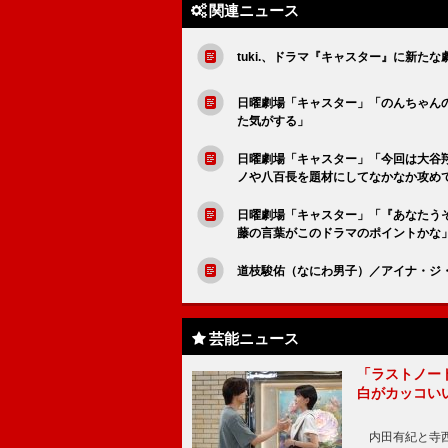
関連ニュース
tuki.、ドラマ『キャスター』に新た
日曜劇場「キャスター」「のんちゃん
た気がする」
日曜劇場「キャスター」「今回は大谷
ノや八百長を題材にしてなかなか攻め
日曜劇場「キャスター」「『あなたう
藤の言葉がこのドラマのポイントかな
道枝駿佑（なにわ男子）／アイナ・ジ
芸能ニュース
「ラストノー
白がカッコい
内田有紀と寺西