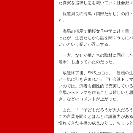
た真実を追求し悪を裁いていく社会派
報道局長の海馬（岡部たかし）の娘・
た。
海馬の指示で桐桜女子中学に赴く華（
ったが、生徒たちから話を聞くうちに
いかという疑いが浮上する。
一方、なぜか華たちの取材に同行した
麗禾）も通っていたのだった。
放送終了後、SNS上には、「冒頭の
ど一気に引き込まれた」「社会派ドラ
いのでは。演者も個性的で充実してい
立場からドラマを作ることは難しいと
き」などのコメントが上がった。
また、「『子どもだろうが大人だろう
この言葉を聞くとほんとに説得力があ
慣れてきた本橋の成長ぶりに、ちょっ