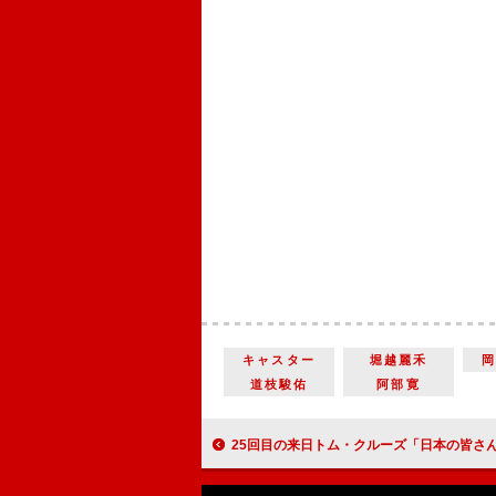
キャスター
堀越麗禾
道枝駿佑
阿部寛
25回目の来日トム・クルーズ「日本の皆さんのことが大好きです」 『ミッション：インポッシブル／ファイナル・レコニン