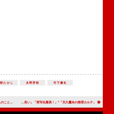
岡部たかし
永野芽郁
竹下優名
グ』ジャパンプレミア
「天久鷹央の推理カルテ」“鷹央”橋本環奈が“真鶴”佐々木希の事件を調査開始 「毎回、鷹央の名言が良い」「実写化最高！」