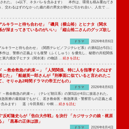
送された。（※以下、ネタバレを含みます） 本作は、環境も積み重ねてき
う、交わるはずのなかった歳の差の男女が静かに引かれ合い、人生で …
アルキラーと待ち合わせ」「磯貝（横山裕）とヒナタ（関水
係が深まってきているのがいい」「縦山裕二さんのグッズ欲し
2026年8月6日
ドラマ
ルキラーと待ち合わせ」（関西テレビ／フジテレビ系）の第6話が5日に
本作は、警察の正義よりも復讐（ふくしゅう）を優先し、秘密の共犯関係
と第六感女子ヒナタ（関水渚）の物語 …
続きを読む
ド ～救命救急の約束～」「人間関係、特に人を指導するのはす
感じた」「船越英一郎さんが『刑事面に似ていると言われたこ
て、そりゃあ2時間ドラマの帝王だもの」
2026年8月6日
ドラマ
 ～救命救急の約束～」（テレビ朝日系）の第5話が4日に放送された。
急医療の最前線でもがく、若き救命医・救急隊員・警察官らの正義と成
を含みます） 遥（今田美桜）や桐 …
続きを読む
鬼塚”反町隆史らが「告白大作戦」を決行 「カジサックの娘・梶原
る」「黒幕の正体は誰」
2026年8月4日
ドラマ