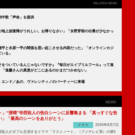
RELATED NEWS
な劇中歌「声命」を提供
の地上波復帰がうれしい。お帰りなさい」「永野芽郁の出番が少なかっ
翔平と水原一平の関係を思い起こさせる内容だった」「オンラインカジ
ている」
そをついているんじゃないですか』『毎日がエイプリルフール』って進
」「進藤さんの真意がどこにあるのかまだつかめない」
・エンド／あの、ヴァレンティノのパーティーに来場
NEWS
ト」“澄晴”寺西拓人の告白シーンに反響集まる 「真っすぐな告
い」「最高のシーンをありがとう」
2026年8月7日
ドラマ
拓人がダブル主演するドラマ「ラストノート」（フジテレビ系）の第5