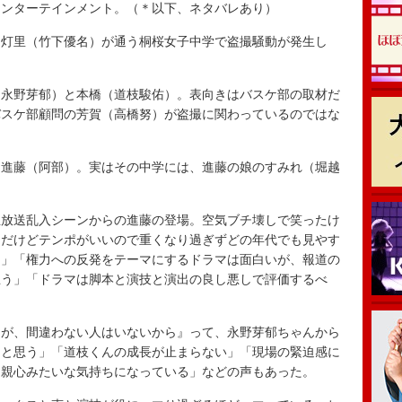
エンターテインメント。（＊以下、ネタバレあり）
灯里（竹下優名）が通う桐桜女子中学で盗撮騒動が発生し
永野芽郁）と本橋（道枝駿佑）。表向きはバスケ部の取材だ
バスケ部顧問の芳賀（高橋努）が盗撮に関わっているのではな
進藤（阿部）。実はその中学には、進藤の娘のすみれ（堀越
生放送乱入シーンからの進藤の登場。空気ブチ壊しで笑ったけ
マだけどテンポがいいので重くなり過ぎずどの年代でも見やす
る」「権力への反発をテーマにするドラマは面白いが、報道の
思う」「ドラマは脚本と演技と演出の良し悪しで評価するべ
が、間違わない人はいないから』って、永野芽郁ちゃんから
ると思う」「道枝くんの成長が止まらない」「現場の緊迫感に
と親心みたいな気持ちになっている」などの声もあった。