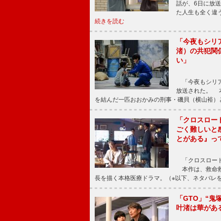
話が、6日に放
た人生も全く違
続きを読む
「今夜もシリ
渚）の共犯関
い」
「今夜もシリア
放送された。 
を結んだ一匹おおかみの刑事・磯貝（横山裕）
「クロスロー
ごく難しいと
とがある』っ
「クロスロード
本作は、救命救
長を描く本格医療ドラマ。（※以下、ネタバレ
「GTO」“
叶渚は華があ