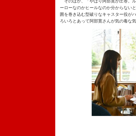
そのほか、「やはり阿部寛が圧巻。ル
ーローなのかヒールなのか分からない
囲を巻き込む型破りなキャスター役が
ろいろとあって阿部寛さんが気の毒な