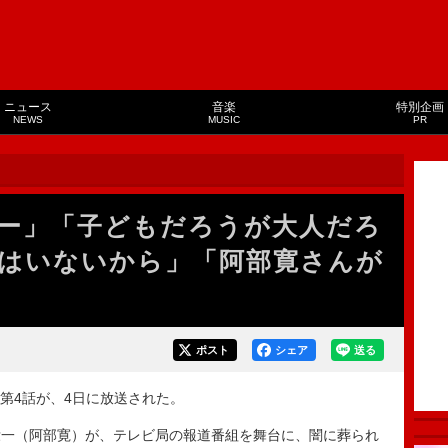
ニュース
音楽
特別企画
NEWS
MUSIC
PR
ー」「子どもだろうが大人だろ
はいないから」「阿部寛さんが
ポスト
シェア
送る
第4話が、4日に放送された。
一（阿部寛）が、テレビ局の報道番組を舞台に、闇に葬られ