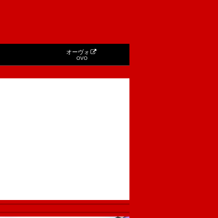
オーヴォ
OVO