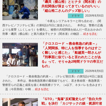
「磯貝（横山裕）とヒナタ（関水渚）の
共犯関係が深まってきているのがいい」
「縦山裕二さんのグッズ欲しい」
2026年8月6日
ドラマ
「今夜もシリアルキラーと待ち合わせ」（関
西テレビ／フジテレビ系）の第6話が5日に放送された。 本作は、警察の正義
よりも復讐（ふくしゅう）を優先し、秘密の共犯関係を結んだ一匹おおかみの
刑事・磯貝（横山裕）と第六感女子ヒナタ（関水渚）の物語 …
続きを読む
「クロスロード ～救命救急の約束～」
「人間関係、特に人を指導するのはすご
く難しいと感じた」「船越英一郎さんが
『刑事面に似ていると言われたことがあ
る』って、そりゃあ2時間ドラマの帝王だ
もの」
2026年8月6日
ドラマ
「クロスロード ～救命救急の約束～」（テレビ朝日系）の第5話が4日に放送
された。 本作は、救命救急医療の最前線でもがく、若き救命医・救急隊員・
警察官らの正義と成長を描く本格医療ドラマ。（※以下、ネタバレを含みます）
遥（今田美桜）や桐 …
続きを読む
「GTO」“鬼塚”反町隆史らが「告白大作
戦」を決行 「カジサックの娘・梶原叶渚