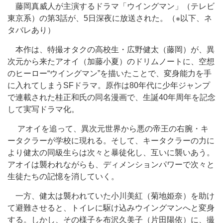
藤岡真威人が主演するドラマ「ウイングマン」（テレビ
東京系）の第3話が、5日深夜に放送された。（※以下、ネ
タバレあり）
本作は、特撮オタクの高校生・広野健太（藤岡）が、異
次元から来たアオイ（加藤小夏）のドリムノートに、空想
のヒーロー“ウイングマン”を描いたことで、変身能力を手
に入れてしまうSFドラマ。原作は80年代に少年ジャンプ
で連載された桂正和氏の同名漫画で、生誕40年周年を記念
して実写ドラマ化。
アオイを追って、異次元世界から悪の帝王の右腕・キ
ータクラーが学校に現れる。そして、キータクラーの力に
より健太の同級生らは次々と暴徒化し、互いに襲いあう。
アオイは襲われながらも、ディメンションパワーで次々と
生徒たちの記憶を消していく。
一方、健太は襲われていた小川美紅（菊地姫奈）を助け
て避難させると、トイレに駆け込みウイングマンへと変身
する。しかし、その様子を布沢久美子（片田陽依）に、撮