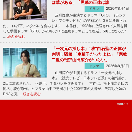
は華がある」「黒幕の正体は誰」
2026年8月4日
ドラマ
反町隆史が主演するドラマ「GTO」（カンテ
レ・フジテレビ系）の第3話が、3日に放送され
た。（※以下、ネタバレを含みます） 本作は、1998年に放送されて人気を博
した学園ドラマ「GTO」が28年ぶりに連続ドラマとして復活。50代になった“
…
続きを読む
「一次元の挿し木」“唯”白石聖の正体が
判明し騒然 「車椅子だったよね」「宗教
二世の“悠”山田涼介がつらい」
2026年8月3日
ドラマ
山田涼介が主演するドラマ「一次元の挿し
木」（読売テレビ・日本テレビ系）の第5話が、
2日に放送された。（※以下、ネタバレを含みます） 本作は、松下龍之介氏の
同名小説が原作。ヒマラヤ山中で発掘された200年前の人骨が、失踪した妹の
DNAと完 …
続きを読む
more »