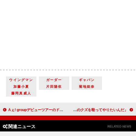
ウイングマン
ガーダー
ギャバン
加藤小夏
片田陽依
菊地姫奈
藤岡真威人
Aぇ! groupデビューツアーのドキュメンタリー配信決定 「リアルに、現実を撮ってお送りしています」
「あのクズを殴ってやりたいんだ」「前に進まなきゃいけない時は私があなたを殴ります」「奈緒さんのボクシング、構える角度や踏み込みがうまくなってきている」
関連ニュース
RELATED NEWS