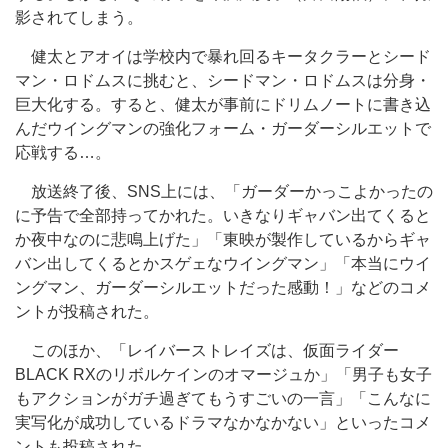
影されてしまう。
健太とアオイは学校内で暴れ回るキータクラーとシード
マン・ロドムスに挑むと、シードマン・ロドムスは分身・
巨大化する。すると、健太が事前にドリムノートに書き込
んだウイングマンの強化フォーム・ガーダーシルエットで
応戦する…。
放送終了後、SNS上には、「ガーダーかっこよかったの
に予告で全部持ってかれた。いきなりギャバン出てくると
か夜中なのに悲鳴上げた」「東映が製作しているからギャ
バン出してくるとかスゲェなウイングマン」「本当にウイ
ングマン、ガーダーシルエットだった感動！」などのコメ
ントが投稿された。
このほか、「レイバーストレイズは、仮面ライダー
BLACK RXのリボルケインのオマージュか」「男子も女子
もアクションがガチ過ぎてもうすごいの一言」「こんなに
実写化が成功しているドラマなかなかない」といったコメ
ントも投稿された。