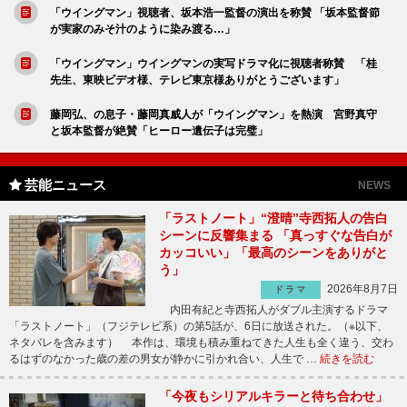
「ウイングマン」視聴者、坂本浩一監督の演出を称賛 「坂本監督節
が実家のみそ汁のように染み渡る…」
「ウイングマン」ウイングマンの実写ドラマ化に視聴者称賛 「桂
先生、東映ビデオ様、テレビ東京様ありがとうございます」
藤岡弘、の息子・藤岡真威人が「ウイングマン」を熱演 宮野真守
と坂本監督が絶賛「ヒーロー遺伝子は完璧」
芸能ニュース
NEWS
「ラストノート」“澄晴”寺西拓人の告白
シーンに反響集まる 「真っすぐな告白が
カッコいい」「最高のシーンをありがと
う」
2026年8月7日
ドラマ
内田有紀と寺西拓人がダブル主演するドラマ
「ラストノート」（フジテレビ系）の第5話が、6日に放送された。（※以下、
ネタバレを含みます） 本作は、環境も積み重ねてきた人生も全く違う、交わ
るはずのなかった歳の差の男女が静かに引かれ合い、人生で …
続きを読む
「今夜もシリアルキラーと待ち合わせ」