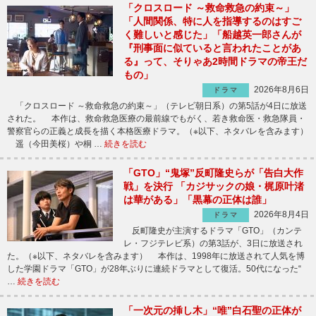
「クロスロード ～救命救急の約束～」
「人間関係、特に人を指導するのはすご
く難しいと感じた」「船越英一郎さんが
『刑事面に似ていると言われたことがあ
る』って、そりゃあ2時間ドラマの帝王だ
もの」
2026年8月6日
ドラマ
「クロスロード ～救命救急の約束～」（テレビ朝日系）の第5話が4日に放送
された。 本作は、救命救急医療の最前線でもがく、若き救命医・救急隊員・
警察官らの正義と成長を描く本格医療ドラマ。（※以下、ネタバレを含みます）
遥（今田美桜）や桐 …
続きを読む
「GTO」“鬼塚”反町隆史らが「告白大作
戦」を決行 「カジサックの娘・梶原叶渚
は華がある」「黒幕の正体は誰」
2026年8月4日
ドラマ
反町隆史が主演するドラマ「GTO」（カンテ
レ・フジテレビ系）の第3話が、3日に放送され
た。（※以下、ネタバレを含みます） 本作は、1998年に放送されて人気を博
した学園ドラマ「GTO」が28年ぶりに連続ドラマとして復活。50代になった“
…
続きを読む
「一次元の挿し木」“唯”白石聖の正体が