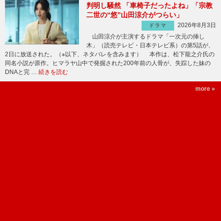
判明し騒然 「車椅子だったよね」「宗教
二世の“悠”山田涼介がつらい」
2026年8月3日
ドラマ
山田涼介が主演するドラマ「一次元の挿し
木」（読売テレビ・日本テレビ系）の第5話が、
2日に放送された。（※以下、ネタバレを含みます） 本作は、松下龍之介氏の
同名小説が原作。ヒマラヤ山中で発掘された200年前の人骨が、失踪した妹の
DNAと完 …
続きを読む
more »