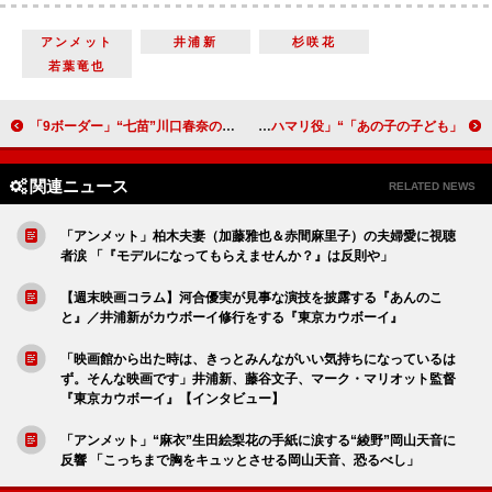
アンメット
井浦新
杉咲花
若葉竜也
「9ボーダー」“七苗”川口春奈の恋の結末に「心が満たされた」 “百合子”大政絢に「いい人過ぎる」「どうか幸せになって」の声も
「あの子の子ども」“福”桜田ひよりと“宝”細田佳央太の姿に心打たれる 「大切な内容で、いろんな感情が湧いた」「河野純喜くんがハマリ役」
関連ニュース
RELATED NEWS
「アンメット」柏木夫妻（加藤雅也＆赤間麻里子）の夫婦愛に視聴
者涙 「『モデルになってもらえませんか？』は反則や」
【週末映画コラム】河合優実が見事な演技を披露する『あんのこ
と』／井浦新がカウボーイ修行をする『東京カウボーイ』
「映画館から出た時は、きっとみんながいい気持ちになっているは
ず。そんな映画です」井浦新、藤谷文子、マーク・マリオット監督
『東京カウボーイ』【インタビュー】
「アンメット」“麻衣”生田絵梨花の手紙に涙する“綾野”岡山天音に
反響 「こっちまで胸をキュッとさせる岡山天音、恐るべし」