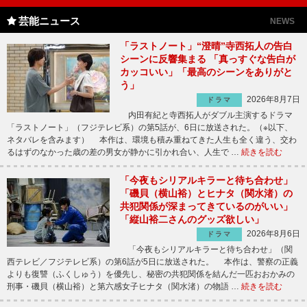
芸能ニュース
NEWS
「ラストノート」“澄晴”寺西拓人の告白
シーンに反響集まる 「真っすぐな告白が
カッコいい」「最高のシーンをありがと
う」
2026年8月7日
ドラマ
内田有紀と寺西拓人がダブル主演するドラマ
「ラストノート」（フジテレビ系）の第5話が、6日に放送された。（※以下、
ネタバレを含みます） 本作は、環境も積み重ねてきた人生も全く違う、交わ
るはずのなかった歳の差の男女が静かに引かれ合い、人生で …
続きを読む
「今夜もシリアルキラーと待ち合わせ」
「磯貝（横山裕）とヒナタ（関水渚）の
共犯関係が深まってきているのがいい」
「縦山裕二さんのグッズ欲しい」
2026年8月6日
ドラマ
「今夜もシリアルキラーと待ち合わせ」（関
西テレビ／フジテレビ系）の第6話が5日に放送された。 本作は、警察の正義
よりも復讐（ふくしゅう）を優先し、秘密の共犯関係を結んだ一匹おおかみの
刑事・磯貝（横山裕）と第六感女子ヒナタ（関水渚）の物語 …
続きを読む