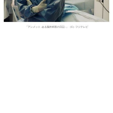
「アンメット -ある脳外科医の日記- 」（C）フジテレビ