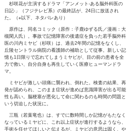
杉咲花が主演するドラマ「アンメット-ある脳外科医の
日記-」（フジテレビ系）の最終話が、24日に放送され
た。（※以下、ネタバレあり）
原作は、同名コミック（原作：子鹿ゆずる氏／漫画：大
槻閑人氏）。事故で記憶障害の後遺症を負った若手脳外科
医の川内ミヤビ（杉咲）は、過去2年間の記憶をなくし、
丘陵セントラル病院の看護師の補助として従事。新しい記
憶も1日限りで忘れてしまうミヤビが、目の前の患者を全
力で救い、自分自身も再生していく医療ヒューマンドラ
マ。
ミヤビが激しい頭痛に襲われ、倒れた。検査の結果、再
発が認められ、このまま症状が進めば意識障害が出る可能
性も高い。脳梗塞が悪化して命に関わるのも時間の問題と
いう切迫した状況に。
三瓶（若葉竜也）は、すでに数時間しか記憶がもたなく
なっているミヤビに、これ以上症状が進行するようなら、
手術を任せてほしいと伝えるが、ミヤビの意思は固く、や