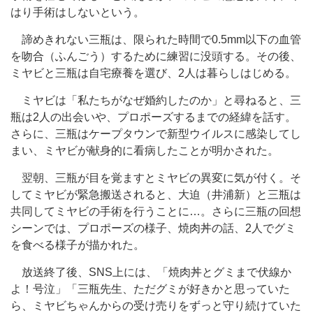
はり手術はしないという。
諦めきれない三瓶は、限られた時間で0.5mm以下の血管
を吻合（ふんごう）するために練習に没頭する。その後、
ミヤビと三瓶は自宅療養を選び、2人は暮らしはじめる。
ミヤビは「私たちがなぜ婚約したのか」と尋ねると、三
瓶は2人の出会いや、プロポーズするまでの経緯を話す。
さらに、三瓶はケープタウンで新型ウイルスに感染してし
まい、ミヤビが献身的に看病したことが明かされた。
翌朝、三瓶が目を覚ますとミヤビの異変に気が付く。そ
してミヤビが緊急搬送されると、大迫（井浦新）と三瓶は
共同してミヤビの手術を行うことに…。さらに三瓶の回想
シーンでは、プロポーズの様子、焼肉丼の話、2人でグミ
を食べる様子が描かれた。
放送終了後、SNS上には、「焼肉丼とグミまで伏線か
よ！号泣」「三瓶先生、ただグミが好きかと思っていた
ら、ミヤビちゃんからの受け売りをずっと守り続けていた