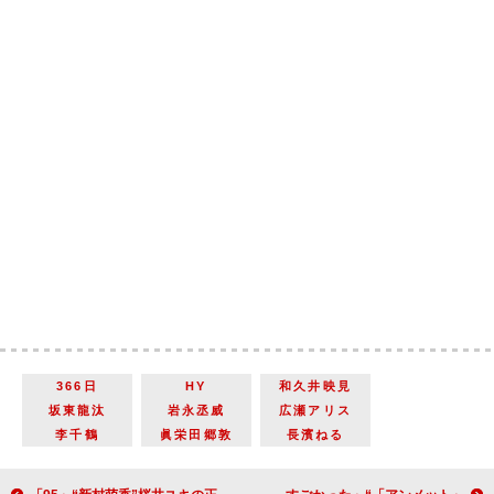
366日
HY
和久井映見
坂東龍汰
岩永丞威
広瀬アリス
李千鶴
眞栄田郷敦
長濱ねる