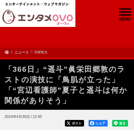
MENU
ニュース
TOPICS
「366日」“遥斗”眞栄田郷敦のラ
ストの演技に「鳥肌が立った」
「“宮辺看護師”夏子と遥斗は何か
関係がありそう」
2024年4月30日 / 12:45
ポスト
シェア
送る