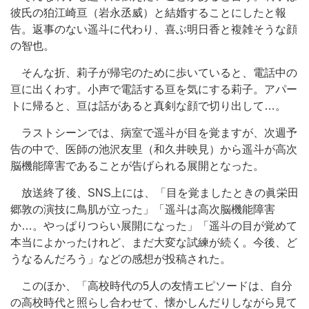
彼氏の狛江崎亘（岩永丞威）と結婚することにしたと報
告。返事のない遥斗に代わり、喜ぶ明日香と複雑そうな顔
の智也。
そんな折、莉子が帰宅のために歩いていると、電話中の
亘に出くわす。小声で電話する亘を気にする莉子。アパー
トに帰ると、亘は話があると真剣な顔で切り出して…。
ラストシーンでは、病室で遥斗が目を覚ますが、次週予
告の中で、医師の池沢友里（和久井映見）から遥斗が高次
脳機能障害であることが告げられる展開となった。
放送終了後、SNS上には、「目を覚ましたときの眞栄田
郷敦の演技に鳥肌が立った」「遥斗は高次脳機能障害
か…。やっぱりつらい展開になった」「遥斗の目が覚めて
本当によかったけれど、まだ大変な試練が続く。今後、ど
うなるんだろう」などの感想が投稿された。
このほか、「高校時代の5人の友情エピソードは、自分
の高校時代と照らし合わせて、懐かしんだりしながら見て