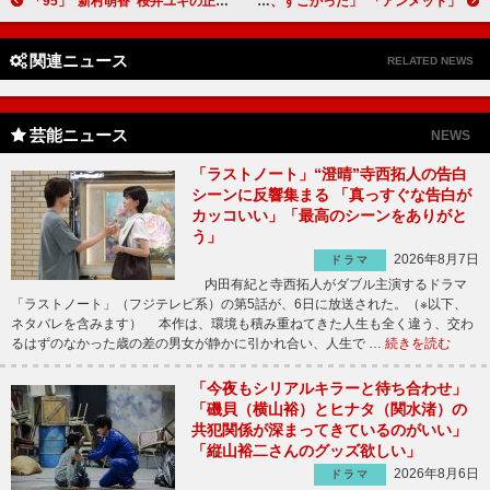
「95」“新村萌香”桜井ユキの正体に驚きの声 「父親はまさか…？」「新村さんの狙いは何だろう」
「アンメット」“三瓶”若葉竜也が“ミヤビ”杉咲花に衝撃の告白 「あなたを治したいと伝えるシーン、すごかった」
関連ニュース
RELATED NEWS
芸能ニュース
NEWS
「ラストノート」“澄晴”寺西拓人の告白
シーンに反響集まる 「真っすぐな告白が
カッコいい」「最高のシーンをありがと
う」
2026年8月7日
ドラマ
内田有紀と寺西拓人がダブル主演するドラマ
「ラストノート」（フジテレビ系）の第5話が、6日に放送された。（※以下、
ネタバレを含みます） 本作は、環境も積み重ねてきた人生も全く違う、交わ
るはずのなかった歳の差の男女が静かに引かれ合い、人生で …
続きを読む
「今夜もシリアルキラーと待ち合わせ」
「磯貝（横山裕）とヒナタ（関水渚）の
共犯関係が深まってきているのがいい」
「縦山裕二さんのグッズ欲しい」
2026年8月6日
ドラマ