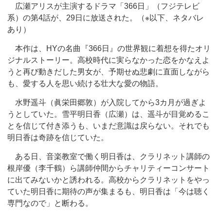
広瀬アリスが主演するドラマ「366日」（フジテレビ
系）の第4話が、29日に放送された。（※以下、ネタバレ
あり）
本作は、HYの名曲『366日』の世界観に着想を得たオリ
ジナルストーリー。高校時代に実らなかった恋をかなえよ
うと再び動きだした男女が、予期せぬ悲劇に直面しながら
も、愛する人を思い続ける壮大な愛の物語。
水野遥斗（眞栄田郷敦）が入院してから3カ月が過ぎよ
うとしていた。雪平明日香（広瀬）は、遥斗が目覚めるこ
とを信じて付き添うも、いまだ意識は戻らない。それでも
明日香は奇跡を信じていた。
ある日、音楽教室で働く明日香は、クラリネット講師の
根岸優（李千鶴）ら講師仲間からチャリティーコンサート
に出てみないかと誘われる。高校からクラリネットをやっ
ていた明日香に期待の声が集まるも、明日香は「今は聴く
専門なので」と断わる。