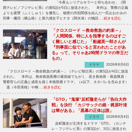
「今夜もシリアルキラーと待ち合わせ」（関
西テレビ／フジテレビ系）の第6話が5日に放送された。 本作は、警察の正義
よりも復讐（ふくしゅう）を優先し、秘密の共犯関係を結んだ一匹おおかみの
刑事・磯貝（横山裕）と第六感女子ヒナタ（関水渚）の物語 …
続きを読む
「クロスロード ～救命救急の約束～」
「人間関係、特に人を指導するのはすご
く難しいと感じた」「船越英一郎さんが
『刑事面に似ていると言われたことがあ
る』って、そりゃあ2時間ドラマの帝王だ
もの」
2026年8月6日
ドラマ
「クロスロード ～救命救急の約束～」（テレビ朝日系）の第5話が4日に放送
された。 本作は、救命救急医療の最前線でもがく、若き救命医・救急隊員・
警察官らの正義と成長を描く本格医療ドラマ。（※以下、ネタバレを含みます）
遥（今田美桜）や桐 …
続きを読む
「GTO」“鬼塚”反町隆史らが「告白大作
戦」を決行 「カジサックの娘・梶原叶渚
は華がある」「黒幕の正体は誰」
2026年8月4日
ドラマ
反町隆史が主演するドラマ「GTO」（カンテ
レ・フジテレビ系）の第3話が、3日に放送され