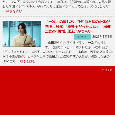
た。（※以下、ネタバレを含みます） 本作は、1998年に放送されて人気を博
した学園ドラマ「GTO」が28年ぶりに連続ドラマとして復活。50代になった“
…
続きを読む
「一次元の挿し木」“唯”白石聖の正体が
判明し騒然 「車椅子だったよね」「宗教
二世の“悠”山田涼介がつらい」
2026年8月3日
ドラマ
山田涼介が主演するドラマ「一次元の挿し
木」（読売テレビ・日本テレビ系）の第5話が、
2日に放送された。（※以下、ネタバレを含みます） 本作は、松下龍之介氏の
同名小説が原作。ヒマラヤ山中で発掘された200年前の人骨が、失踪した妹の
DNAと完 …
続きを読む
more »