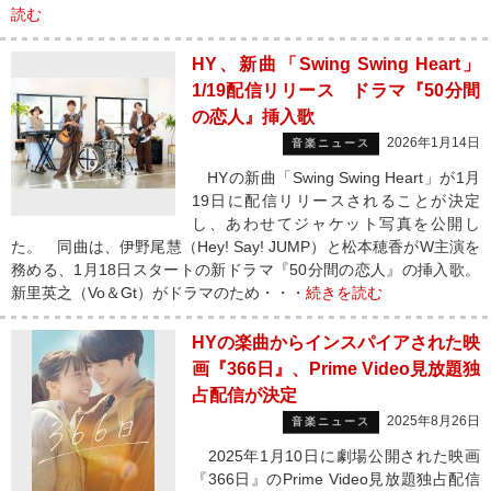
読む
HY、新曲「Swing Swing Heart」
1/19配信リリース ドラマ『50分間
の恋人』挿入歌
2026年1月14日
音楽ニュース
HYの新曲「Swing Swing Heart」が1月
19日に配信リリースされることが決定
し、あわせてジャケット写真を公開し
た。 同曲は、伊野尾慧（Hey! Say! JUMP）と松本穂香がW主演を
務める、1月18日スタートの新ドラマ『50分間の恋人』の挿入歌。
新里英之（Vo＆Gt）がドラマのため・・・
続きを読む
HYの楽曲からインスパイアされた映
画『366日』、Prime Video見放題独
占配信が決定
2025年8月26日
音楽ニュース
2025年1月10日に劇場公開された映画
『366日』のPrime Video見放題独占配信