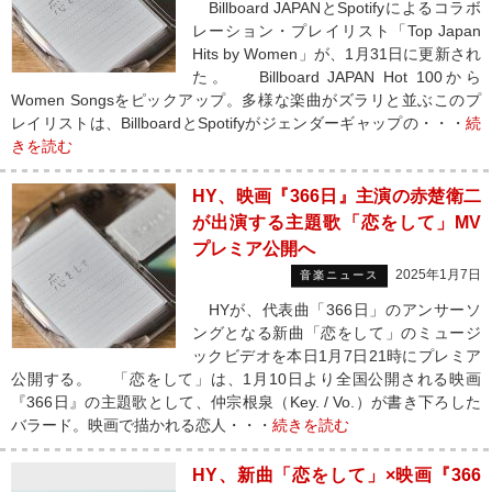
Billboard JAPANとSpotifyによるコラボ
レーション・プレイリスト「Top Japan
Hits by Women」が、1月31日に更新され
た。 Billboard JAPAN Hot 100から
Women Songsをピックアップ。多様な楽曲がズラリと並ぶこのプ
レイリストは、BillboardとSpotifyがジェンダーギャップの・・・
続
きを読む
HY、映画『366日』主演の赤楚衛二
が出演する主題歌「恋をして」MV
プレミア公開へ
2025年1月7日
音楽ニュース
HYが、代表曲「366日」のアンサーソ
ングとなる新曲「恋をして」のミュージ
ックビデオを本日1月7日21時にプレミア
公開する。 「恋をして」は、1月10日より全国公開される映画
『366日』の主題歌として、仲宗根泉（Key. / Vo.）が書き下ろした
バラード。映画で描かれる恋人・・・
続きを読む
HY、新曲「恋をして」×映画『366