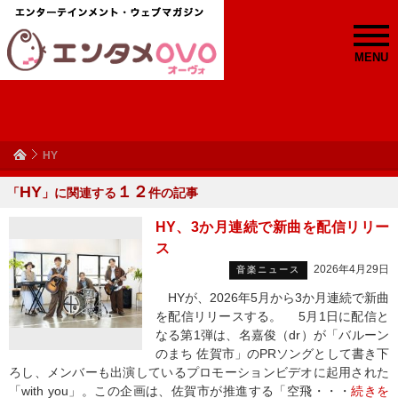
MENU
HY
HY
１２
「
」に関連する
件の記事
HY、3か月連続で新曲を配信リリー
ス
2026年4月29日
音楽ニュース
HYが、2026年5月から3か月連続で新曲
を配信リリースする。 5月1日に配信と
なる第1弾は、名嘉俊（dr）が「バルーン
のまち 佐賀市」のPRソングとして書き下
ろし、メンバーも出演しているプロモーションビデオに起用された
「with you」。この企画は、佐賀市が推進する「空飛・・・
続きを