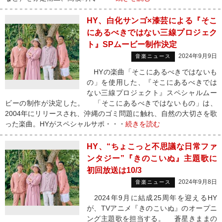
HY、白化サンゴ×漆芸による『そこ
にあるべきではない三線プロジェク
ト』SPムービー制作決定
2024年9月9日
音楽ニュース
HYの楽曲「そこにあるべきではないも
の」を使用した、『そこにあるべきでは
ない三線プロジェクト』スペシャルムー
ビーの制作が決定した。 「そこにあるべきではないもの」は、
2004年にリリースされ、沖縄のゴミ問題に触れ、自然の大切さを歌
った楽曲。HYがスペシャルサポ・・・
続きを読む
HY、“ちょこっと不思議な日常ファ
ンタジー”『きのこいぬ』主題歌に
初回放送は10/3
2024年9月8日
音楽ニュース
2024年9月に結成25周年を迎えるHY
が、TVアニメ『きのこいぬ』のオープニ
ング主題歌を担当する。 蒼星きままの