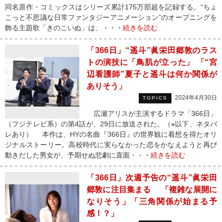
同名原作・コミックスはシリーズ累計175万部超を記録する。“ちょ
こっと不思議な日常ファンタジーアニメーション”のオープニングを
飾る主題歌「きのこいぬ」は、・・・
続きを読む
「366日」“遥斗”眞栄田郷敦のラス
トの演技に「鳥肌が立った」 「“宮
辺看護師”夏子と遥斗は何か関係が
ありそう」
2024年4月30日
TOPICS
広瀬アリスが主演するドラマ「366日」
（フジテレビ系）の第4話が、29日に放送された。（※以下、ネタバ
レあり） 本作は、HYの名曲『366日』の世界観に着想を得たオリ
ジナルストーリー。高校時代に実らなかった恋をかなえようと再び
動きだした男女が、予期せぬ悲劇に直面・・・
続きを読む
「366日」次週予告の“遥斗”眞栄田
郷敦に注目集まる 「複雑な展開に
なりそう」「三角関係が始まる予
感！？」