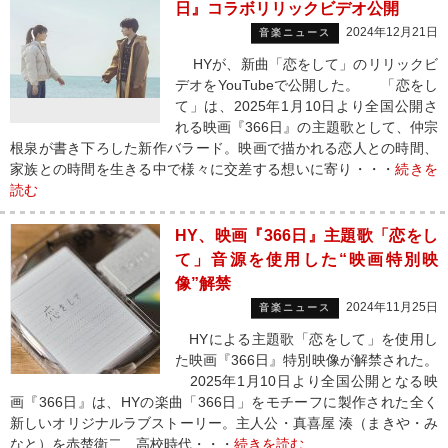
日』コラボリリックビデオ公開
2024年12月21日
音楽ニュース
HYが、新曲「恋をして」のリリックビ
デオをYouTubeで公開した。 「恋をし
て」は、2025年1月10日より全国公開さ
れる映画『366日』の主題歌として、仲宗
根泉が書き下ろした新作バラード。映画で描かれる恋人との時間、
家族との時間を生きる中で様々に交差する想いに寄り・・・
続きを
読む
HY、映画『366日』主題歌「恋をし
て」音源を使用した“映画特別映
像”解禁
2024年11月25日
音楽ニュース
HYによる主題歌「恋をして」を使用し
た映画『366日』特別映像が解禁された。
2025年1月10日より全国公開となる映
画『366日』は、HYの楽曲「366日」をモチーフに製作された全く
新しいオリジナルラブストーリー。主人公・真喜屋 湊（まきや・み
なと）を赤楚衛二、高校時代・・・
続きを読む