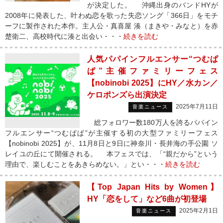
が決定した。 沖縄出身のバンドHYが
2008年に発表した、叶わぬ恋を歌った失恋ソング「366日」をモチ
ーフに製作された本作。主人公・真喜屋 湊（まきや・みなと）を赤
楚衛二、高校時代に湊と出会い・・・
続きを読む
人気パパインフルエンサー“つむぱ
ぱ”主催ファミリーフェス
【nobinobi 2025】にHY／水カン／
ケロポンズら出演決定
2025年7月11日
音楽ニュース
総フォロワー数180万人を誇るパパイン
フルエンサー“つむぱぱ”が主催する初の大型ファミリーフェス
【nobinobi 2025】が、11月8日と9日に神奈川・長井海の手公園 ソ
レイユの丘にて開催される。 本フェスでは、「“親だから”という
理由で、楽しむことをあきらめない。」とい・・・
続きを読む
【Top Japan Hits by Women】
HY「恋をして」など6曲が初登場
2025年2月1日
音楽ニュース