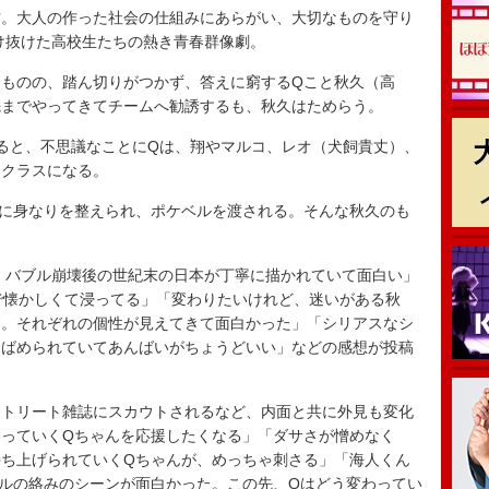
。大人の作った社会の仕組みにあらがい、大切なものを守り
駆け抜けた高校生たちの熱き青春群像劇。
ものの、踏ん切りがつかず、答えに窮するQこと秋久（高
先までやってきてチームへ勧誘するも、秋久はためらう。
ると、不思議なことにQは、翔やマルコ、レオ（犬飼貴丈）、
じクラスになる。
に身なりを整えられ、ポケベルを渡される。そんな秋久のも
。
年、バブル崩壊後の世紀末の日本が丁寧に描かれていて面白い」
で懐かしくて浸ってる」「変わりたいけれど、迷いがある秋
翔。それぞれの個性が見えてきて面白かった」「シリアスなシ
りばめられていてあんばいがちょうどいい」などの感想が投稿
トリート雑誌にスカウトされるなど、内面と共に外見も変化
っていくQちゃんを応援したくなる」「ダサさが憎めなく
ち上げられていくQちゃんが、めっちゃ刺さる」「海人くん
ルの絡みのシーンが面白かった。この先、Qはどう変わってい