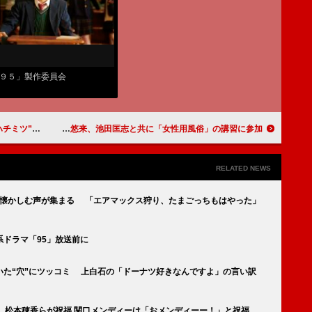
９５」製作委員会
郷敦の愛しか感じない」
瀬戸利樹、“女性向けのセラピスト役”で「新しい価値観に出会えた」 久保田悠来、池田匡志と共に「女性用風俗」の講習に参加
RELATED NEWS
当時を懐かしむ声が集まる 「エアマックス狩り、たまごっちもはやった」
ドラマ「95」放送前に
いた“穴”にツッコミ 上白石の「ドーナツ好きなんですよ」の言い訳
志、松本穂香らが祝福 関口メンディーは「おメンディーー！」と祝福