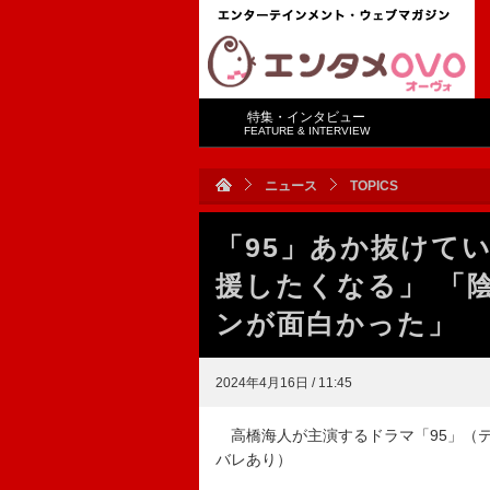
特集・インタビュー
FEATURE & INTERVIEW
ニュース
TOPICS
「95」あか抜けて
援したくなる」 「
ンが面白かった」
2024年4月16日 / 11:45
高橋海人が主演するドラマ「95」（テ
バレあり）