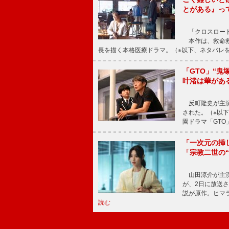
とがある』っ
「クロスロード
本作は、救命救
長を描く本格医療ドラマ。（※以下、ネタバレ
「GTO」“
叶渚は華があ
反町隆史が主演
された。（※以
園ドラマ「GTO
「一次元の挿
「宗教二世の
山田涼介が主演
が、2日に放送
説が原作。ヒマラ
読む