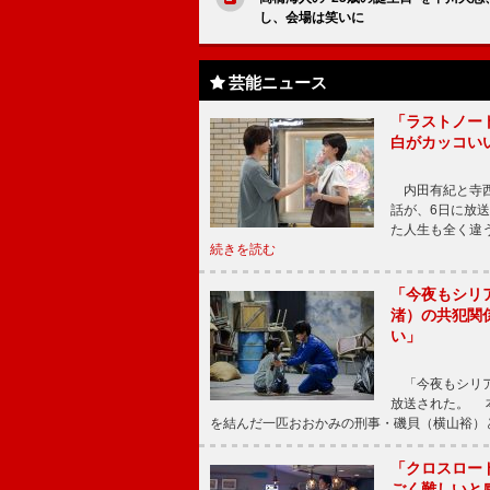
し、会場は笑いに
芸能ニュース
「ラストノー
白がカッコい
内田有紀と寺西
話が、6日に放
た人生も全く違
続きを読む
「今夜もシリ
渚）の共犯関
い」
「今夜もシリア
放送された。 
を結んだ一匹おおかみの刑事・磯貝（横山裕）
「クロスロー
ごく難しいと