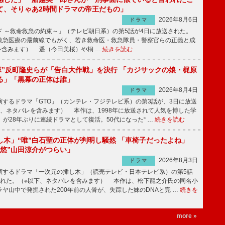
て、そりゃあ2時間ドラマの帝王だもの」
2026年8月6日
ドラマ
 ～救命救急の約束～」（テレビ朝日系）の第5話が4日に放送された。
急医療の最前線でもがく、若き救命医・救急隊員・警察官らの正義と成
を含みます） 遥（今田美桜）や桐 …
続きを読む
鬼塚”反町隆史らが「告白大作戦」を決行 「カジサックの娘・梶原
る」「黒幕の正体は誰」
2026年8月4日
ドラマ
するドラマ「GTO」（カンテレ・フジテレビ系）の第3話が、3日に放送
下、ネタバレを含みます） 本作は、1998年に放送されて人気を博した学
」が28年ぶりに連続ドラマとして復活。50代になった“ …
続きを読む
し木」“唯”白石聖の正体が判明し騒然 「車椅子だったよね」
“悠”山田涼介がつらい」
2026年8月3日
ドラマ
するドラマ「一次元の挿し木」（読売テレビ・日本テレビ系）の第5話
された。（※以下、ネタバレを含みます） 本作は、松下龍之介氏の同名小
ヤ山中で発掘された200年前の人骨が、失踪した妹のDNAと完 …
続きを
more »