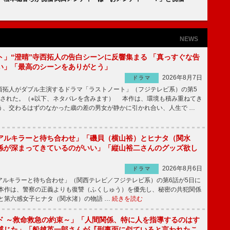
NEWS
ト」“澄晴”寺西拓人の告白シーンに反響集まる 「真っすぐな告
い」「最高のシーンをありがとう」
2026年8月7日
ドラマ
拓人がダブル主演するドラマ「ラストノート」（フジテレビ系）の第5
送された。（※以下、ネタバレを含みます） 本作は、環境も積み重ねてき
う、交わるはずのなかった歳の差の男女が静かに引かれ合い、人生で …
アルキラーと待ち合わせ」「磯貝（横山裕）とヒナタ（関水
係が深まってきているのがいい」「縦山裕二さんのグッズ欲し
2026年8月6日
ドラマ
ルキラーと待ち合わせ」（関西テレビ／フジテレビ系）の第6話が5日に
本作は、警察の正義よりも復讐（ふくしゅう）を優先し、秘密の共犯関係
と第六感女子ヒナタ（関水渚）の物語 …
続きを読む
ド ～救命救急の約束～」「人間関係、特に人を指導するのはす
感じた」「船越英一郎さんが『刑事面に似ていると言われたこ