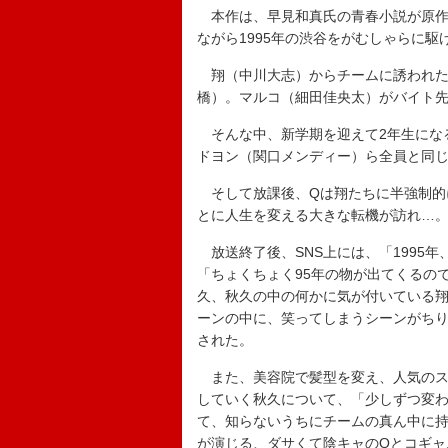
本作は、早見和真氏の青春小説が原作
ながら1995年の渋谷をがむしゃらに
翔（中川大志）からチームに誘われた
橋）。マルコ（細田佳央太）がバイト
そんな中、新学期を迎えて2年生にな
ドヨン（関口メンディー）ら全員と同
そして放課後、Qは翔たちに半強制的
とに人生を変える大きな転機が訪れ…
放送終了後、SNS上には、「1995
「ちょくちょく95年の物が出てくるの
久、秋久の中の何かに気が付いている
ーンの中に、笑ってしまうシーンがち
された。
また、美容院で髪型を変え、人気のス
していく秋久について、「少しずつ変わ
て、知らないうちにチームの真ん中に持
が演じる、ダサくて陰キャのQとコギャ