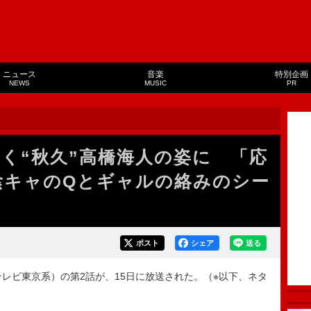
ニュース
音楽
特別企画
NEWS
MUSIC
PR
いく“秋久”高橋海人の姿に 「応
陰キャのQとギャルの絡みのシー
ポスト
シェア
送る
レビ東京系）の第2話が、15日に放送された。（※以下、ネタ