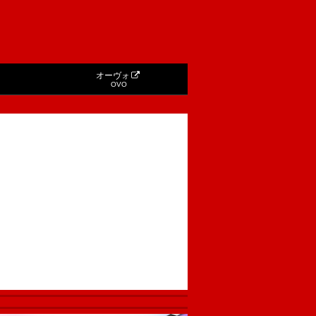
オーヴォ
OVO