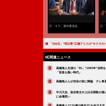
Ⓒ「９５」製作委員会
Ⓒ「
「366日」“明日香”広瀬アリスの“サクラのハチミツ”シーンに号泣 「泣き過ぎて嗚呼」「“遥斗”眞栄田
関連ニュース
高橋海人主演の「95」“1995年”
「音楽も熱い時代」
高橋海人らが渋谷の街に降臨 テレ東系
中川大志、染谷将太や上白石萌歌が描
に会場笑い
高橋海人の“25歳の誕生日”を中川大