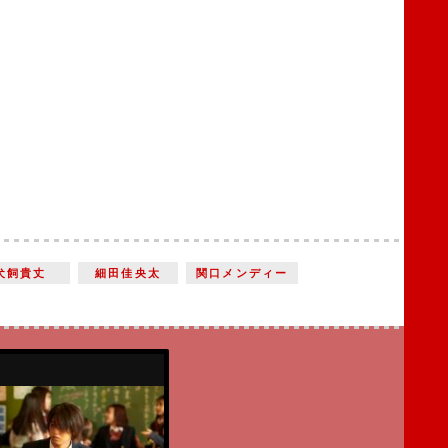
犬飼貴丈
細田佳央太
関口メンディー