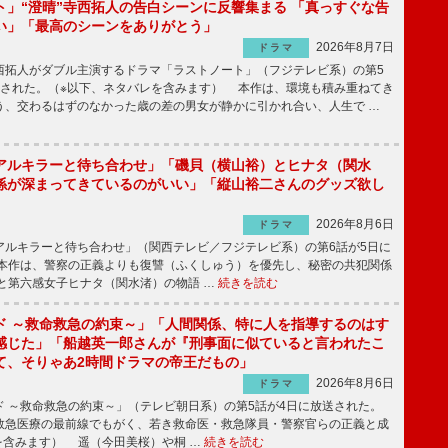
ト」“澄晴”寺西拓人の告白シーンに反響集まる 「真っすぐな告
い」「最高のシーンをありがとう」
2026年8月7日
ドラマ
拓人がダブル主演するドラマ「ラストノート」（フジテレビ系）の第5
送された。（※以下、ネタバレを含みます） 本作は、環境も積み重ねてき
う、交わるはずのなかった歳の差の男女が静かに引かれ合い、人生で …
アルキラーと待ち合わせ」「磯貝（横山裕）とヒナタ（関水
係が深まってきているのがいい」「縦山裕二さんのグッズ欲し
2026年8月6日
ドラマ
ルキラーと待ち合わせ」（関西テレビ／フジテレビ系）の第6話が5日に
本作は、警察の正義よりも復讐（ふくしゅう）を優先し、秘密の共犯関係
と第六感女子ヒナタ（関水渚）の物語 …
続きを読む
ド ～救命救急の約束～」「人間関係、特に人を指導するのはす
感じた」「船越英一郎さんが『刑事面に似ていると言われたこ
て、そりゃあ2時間ドラマの帝王だもの」
2026年8月6日
ドラマ
 ～救命救急の約束～」（テレビ朝日系）の第5話が4日に放送された。
急医療の最前線でもがく、若き救命医・救急隊員・警察官らの正義と成
を含みます） 遥（今田美桜）や桐 …
続きを読む