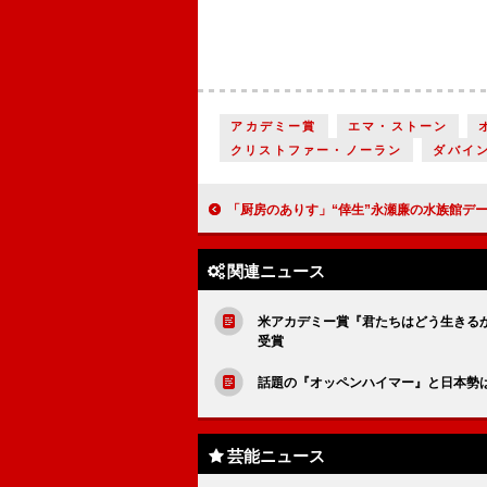
アカデミー賞
エマ・ストーン
クリストファー・ノーラン
ダバイ
「厨房のありす」“倖生”永瀬廉の水族館デートが「かわいい」 「ハイテンションの倖生くんを見て
関連ニュース
米アカデミー賞『君たちはどう生きるか
受賞
話題の『オッペンハイマー』と日本勢
芸能ニュース