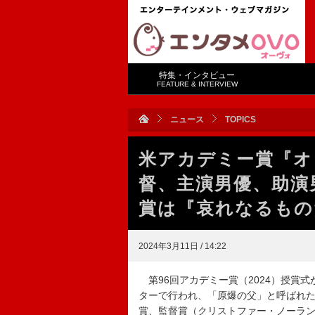
特集・インタビュー
FEATURE & INTERVIEW
ニュース
TOPICS
米アカデミー賞『オ
督、主演男優、助演
賞は『哀れなるもの
2024年3月11日 / 14:22
第96回アカデミー賞（2024）授賞式
ターで行われ、「原爆の父」と呼ばれ
賞、監督賞（クリストファー・ノーラ