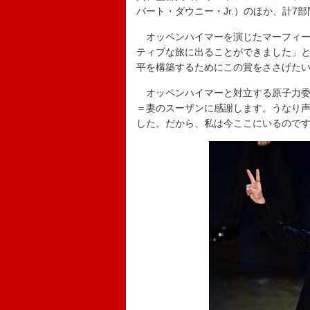
バート・ダウニー・Jr.）のほか、計7
オッペンハイマーを演じたマーフィー
ティブな旅に出ることができました」
平を構築するためにこの賞をささげた
オッペンハイマーと対立する原子力委員
＝妻のスーザンに感謝します。うなり
した。だから、私は今ここにいるので