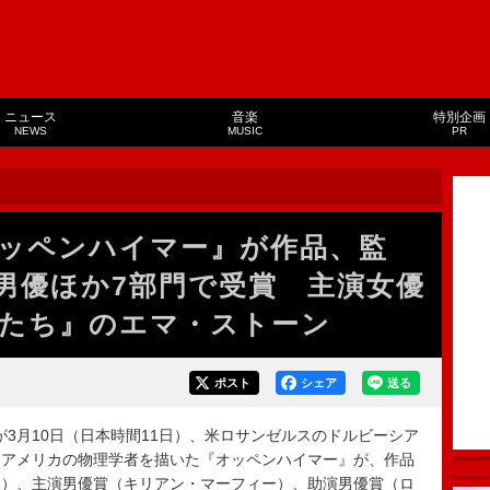
ニュース
音楽
特別企画
NEWS
MUSIC
PR
ッペンハイマー』が作品、監
男優ほか7部門で受賞 主演女優
たち』のエマ・ストーン
ポスト
シェア
送る
が3月10日（日本時間11日）、米ロサンゼルスのドルビーシア
たアメリカの物理学者を描いた『オッペンハイマー』が、作品
ン）、主演男優賞（キリアン・マーフィー）、助演男優賞（ロ