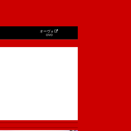
オーヴォ
OVO