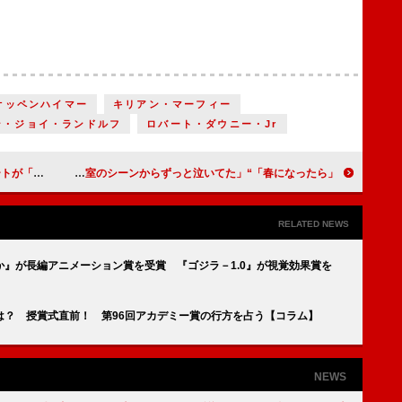
オッペンハイマー
キリアン・マーフィー
ン・ジョイ・ランドルフ
ロバート・ダウニー・Jr
元気をもらった」
「春になったら」“瞳”奈緒の「春になったら…」の約束に号泣 「“雅彦”木梨憲武との病室のシーンからずっと泣いてた」
RELATED NEWS
』が長編アニメーション賞を受賞 『ゴジラ－1.0』が視覚効果賞を
は？ 授賞式直前！ 第96回アカデミー賞の行方を占う【コラム】
NEWS