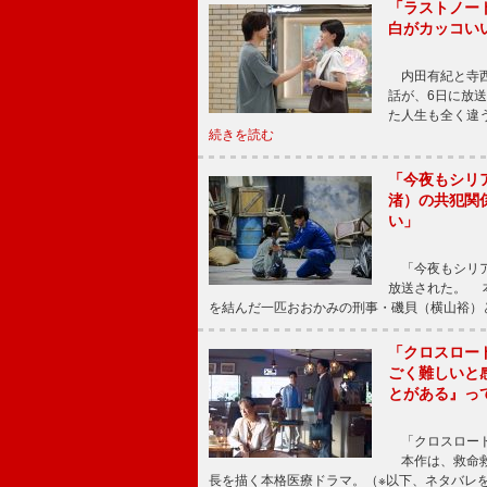
「ラストノー
白がカッコい
内田有紀と寺西
話が、6日に放
た人生も全く違
続きを読む
「今夜もシリ
渚）の共犯関
い」
「今夜もシリア
放送された。 
を結んだ一匹おおかみの刑事・磯貝（横山裕）
「クロスロー
ごく難しいと
とがある』っ
「クロスロード
本作は、救命救
長を描く本格医療ドラマ。（※以下、ネタバレ