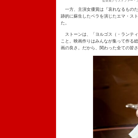
監督賞クリストファー・
一方、主演女優賞は『哀れなるものた
跡的に蘇生したベラを演じたエマ・スト
た。
ストーンは、「ヨルゴス（・ランティ
こと。映画作りはみんなが集って作る
画の良さ。だから、関わった全ての皆