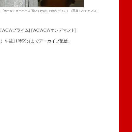
『ホールドオーバーズ 置いてけぼりのホリディ』）（写真：AFPアフロ）
」
WOWプライム] [WOWOWオンデマンド]
火）午後11時59分までアーカイブ配信。