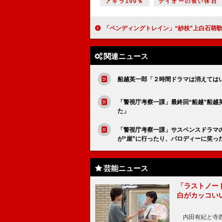
アキラ100％
テイオーの長い休日
「ペンディングトレイン」“紗枝”上白石萌歌の靴ひもを結び直す“直哉”山田裕貴に反響 「山田裕貴の不器用
関連ニュース
船越英一郎「２時間ドラマは消えてはい
「警視庁考察一課」最終回“船越”船
た」
「警視庁考察一課」サスペンスドラマ
が“崖”に行ったり、パロディーに笑っ
芸能ニュース
「ラストノー
白がカッコい
内田有紀と寺西