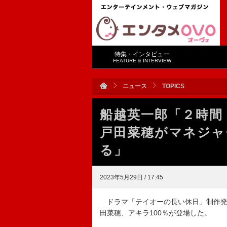
特集・インタビュー
FEATURE & INTERVIEW
ニュース
TOPICS
船越英一郎「２時
戸田菜穂がマネジャ
る」
2023年5月29日 / 17:45
ドラマ「テイオーの長い休日」制作発
田菜穂、アキラ100％が登場した。