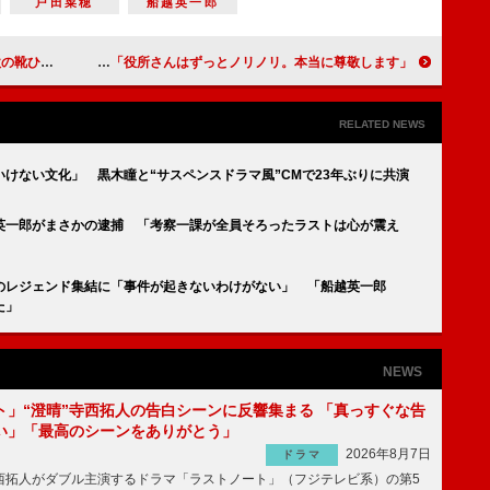
戸田菜穂
船越英一郎
な好意、大好き」
役所広司のカンヌ主演男優賞受賞を「THE DAYS」の共演者が祝福 遠藤憲一「役所さんはずっとノリノリ。本当に尊敬します」
RELATED NEWS
けない文化」 黒木瞳と“サスペンスドラマ風”CMで23年ぶりに共演
越英一郎がまさかの逮捕 「考察一課が全員そろったラストは心が震え
のレジェンド集結に「事件が起きないわけがない」 「船越英一郎
た」
NEWS
ト」“澄晴”寺西拓人の告白シーンに反響集まる 「真っすぐな告
い」「最高のシーンをありがとう」
2026年8月7日
ドラマ
拓人がダブル主演するドラマ「ラストノート」（フジテレビ系）の第5