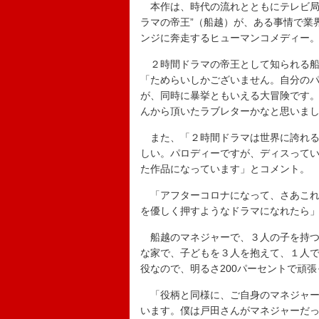
本作は、時代の流れとともにテレビ局
ラマの帝王”（船越）が、ある事情で業
ンジに奔走するヒューマンコメディー
２時間ドラマの帝王として知られる船
「ためらいしかございません。自分の
が、同時に暴挙ともいえる大冒険です
んから頂いたラブレターかなと思いま
また、「２時間ドラマは世界に誇れる
しい。パロディーですが、ディスって
た作品になっています」とコメント。
「アフターコロナになって、さあこれ
を優しく押すようなドラマになれたら
船越のマネジャーで、３人の子を持つ
な家で、子どもを３人を抱えて、１人
役なので、明るさ200パーセントで頑
「役柄と同様に、ご自身のマネジャー
います。僕は戸田さんがマネジャーだ