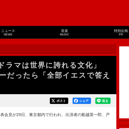
ニュース
音楽
特別企画
NEWS
MUSIC
PR
間ドラマは世界に誇れる文化」
ーだったら「全部イエスで答え
ポスト
シェア
送る
表会見が29日、東京都内で行われ、出演者の船越英一郎、戸