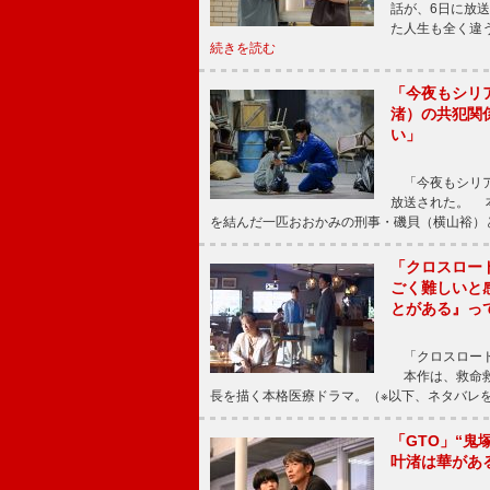
話が、6日に放
た人生も全く違
続きを読む
「今夜もシリ
渚）の共犯関
い」
「今夜もシリア
放送された。 
を結んだ一匹おおかみの刑事・磯貝（横山裕）
「クロスロー
ごく難しいと
とがある』っ
「クロスロード
本作は、救命救
長を描く本格医療ドラマ。（※以下、ネタバレ
「GTO」“
叶渚は華があ