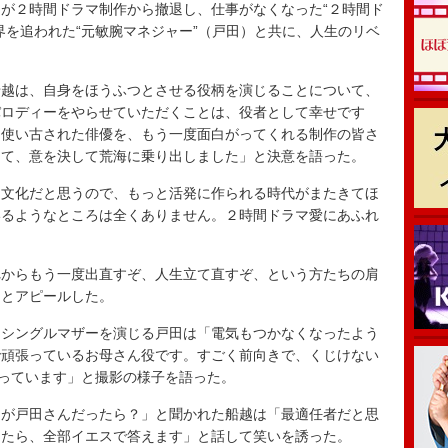
が２時間ドラマ制作から撤退し、仕事がなくなった“２時間ド
界を追われた“元敏腕マネジャー”（戸田）と共に、人生のリベ
。
越は、自身をほうふつとさせる役柄を演じることについて、
パロディーをやらせていただくことは、役者として幸せです
。使い古された俳優を、もう一度面白がってくれる制作の皆さ
して、意を決して荒海に乗り出しました」と決意を語った。
文化だと思うので、もっと活発に作られる時代がまたきてほ
いるようなところは全くありません。２時間ドラマ愛にあふれ
からもう一度出直すぞ、人生立て直すぞ、という方たちの肩
」とアピールした。
シングルマザーを演じる戸田は「電気もつかなくなったよう
で頑張っているお母さん役です。すごく前向きで、くじけない
張っています」と撮影の様子を語った。
が戸田さんだったら？」と聞かれた船越は「最適任者だと思
ったら、全部イエスで答えます」と話して笑いを誘った。