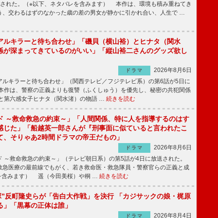
送された。（※以下、ネタバレを含みます） 本作は、環境も積み重ねてき
う、交わるはずのなかった歳の差の男女が静かに引かれ合い、人生で …
アルキラーと待ち合わせ」「磯貝（横山裕）とヒナタ（関水
係が深まってきているのがいい」「縦山裕二さんのグッズ欲し
2026年8月6日
ドラマ
ルキラーと待ち合わせ」（関西テレビ／フジテレビ系）の第6話が5日に
本作は、警察の正義よりも復讐（ふくしゅう）を優先し、秘密の共犯関係
と第六感女子ヒナタ（関水渚）の物語 …
続きを読む
ド ～救命救急の約束～」「人間関係、特に人を指導するのはす
感じた」「船越英一郎さんが『刑事面に似ていると言われたこ
て、そりゃあ2時間ドラマの帝王だもの」
2026年8月6日
ドラマ
 ～救命救急の約束～」（テレビ朝日系）の第5話が4日に放送された。
急医療の最前線でもがく、若き救命医・救急隊員・警察官らの正義と成
を含みます） 遥（今田美桜）や桐 …
続きを読む
鬼塚”反町隆史らが「告白大作戦」を決行 「カジサックの娘・梶原
る」「黒幕の正体は誰」
2026年8月4日
ドラマ