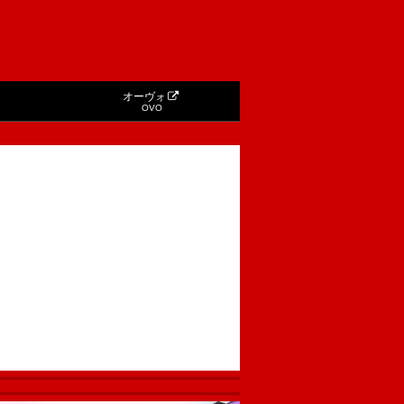
オーヴォ
OVO