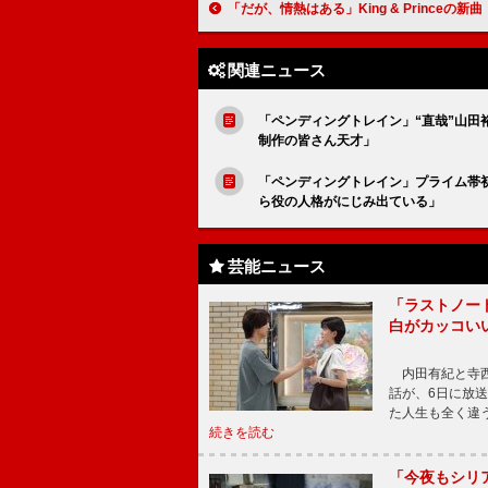
「だが、情熱はある」King & Princeの新曲「なにもの」初解禁に反響 「ドラマにも新しいキンプリにもマ
関連ニュース
「ペンディングトレイン」“直哉”山田
制作の皆さん天才」
「ペンディングトレイン」プライム帯
ら役の人格がにじみ出ている」
芸能ニュース
「ラストノー
白がカッコい
内田有紀と寺西
話が、6日に放
た人生も全く違
続きを読む
「今夜もシリ