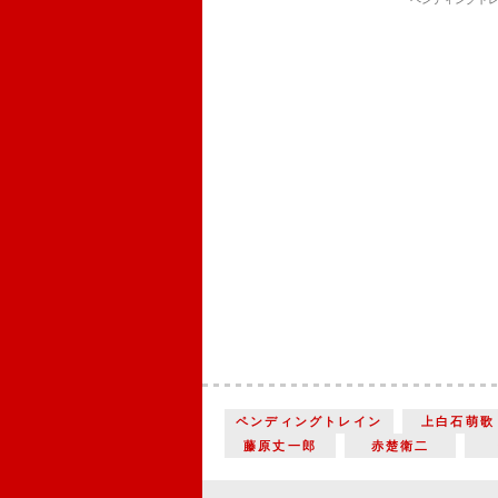
ペンディングトレイン
上白石萌歌
藤原丈一郎
赤楚衛二