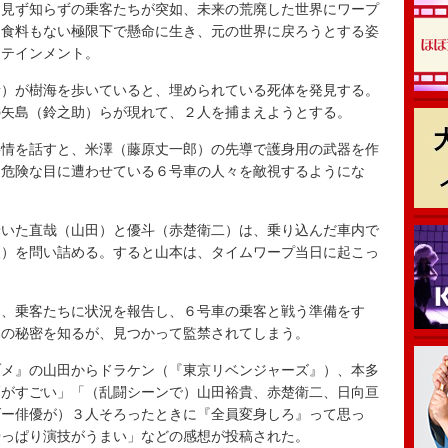
見ず知らずの乗客たちが突如、未来の荒廃した世界にワープ
も食料もない極限下で懸命に生き、元の世界に戻ろうとする姿
ーテインメント。
）が樹海を歩いていると、埋められている死体を発見する。
の矢島（鈴之助）らが現れて、２人を捕まえようとする。
情を話すと、米澤（藤原丈一郎）の先導で護身用の武器を作
を危険な目に遭わせている６号車の人々を敵視するようにな
いた直哉（山田）と優斗（赤楚衛二）は、乗り込んだ車内で
人）を問い詰める。すると山本は、タイムワープ当日に起こっ
、乗客たちに状況を報告し、６号車の乗客と戦う準備をす
本の秘密を知るが、見つかって監禁されてしまう。
ヅメ』の山田からドラケン（『東京リベンジャーズ』）、本多
幅がすごい」「（乱闘シーンで）山田裕貴、赤楚衛二、日向亘
ダー俳優が）３人そろったときに『全員変身しろ』って思っ
やっぱり演技がうまい」などの感想が投稿された。