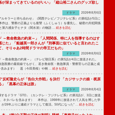
係が深まってきているのがいい」「縦山裕二さんのグッズ欲し
2026年8月6日
ドラマ
ルキラーと待ち合わせ」（関西テレビ／フジテレビ系）の第6話が5日に
本作は、警察の正義よりも復讐（ふくしゅう）を優先し、秘密の共犯関係
と第六感女子ヒナタ（関水渚）の物語 …
続きを読む
ド ～救命救急の約束～」「人間関係、特に人を指導するのはす
感じた」「船越英一郎さんが『刑事面に似ていると言われたこ
て、そりゃあ2時間ドラマの帝王だもの」
2026年8月6日
ドラマ
 ～救命救急の約束～」（テレビ朝日系）の第5話が4日に放送された。
急医療の最前線でもがく、若き救命医・救急隊員・警察官らの正義と成
を含みます） 遥（今田美桜）や桐 …
続きを読む
鬼塚”反町隆史らが「告白大作戦」を決行 「カジサックの娘・梶原
る」「黒幕の正体は誰」
2026年8月4日
ドラマ
するドラマ「GTO」（カンテレ・フジテレビ系）の第3話が、3日に放送
下、ネタバレを含みます） 本作は、1998年に放送されて人気を博した学
」が28年ぶりに連続ドラマとして復活。50代になった“ …
続きを読む