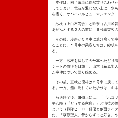
本作は、同じ電車に偶然乗り合わせた
してしまい、電波が通じない上に、水
を描く、サバイバルヒューマンエンタ
紗枝（上白石萌歌）と玲奈（古川琴音
あぜんとする２人の前に、６号車乗客
その後、玲奈が５号車に逃げ戻って事
ることに。５号車の乗客たちは、紗枝
る。
一方、紗枝を探して６号車へたどり着
シートの血痕を目撃し、山本（萩原聖
た事件について語り始める。
その後、直哉と優斗は５号車に戻って
る。一方、船に隠れていた紗枝は、山
放送終了後、SNS上には、「『ハコ
平八郎（『どうする家康』）と演技の
という（戦隊ヒーロー俳優と仮面ライ
た」「萩原聖人、昔からずっと好き。