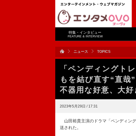
特集・インタビュー
FEATURE & INTERVIEW
ニュース
TOPICS
「ペンディングトレ
もを結び直す“直哉
不器用な好意、大好
2023年5月29日 / 17:31
山田裕貴主演のドラマ「ペンディング
送された。