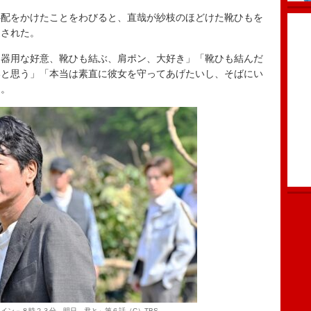
配をかけたことをわびると、直哉が紗枝のほどけた靴ひもを
送された。
器用な好意、靴ひも結ぶ、肩ポン、大好き」「靴ひも結んだ
いと思う」「本当は素直に彼女を守ってあげたいし、そばにい
た。
イン－８時２３分、明日 君と」第６話（C）TBS