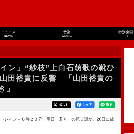
ニュース
音楽
特別企画
NEWS
MUSIC
PR
イン」“紗枝”上白石萌歌の靴ひ
”山田裕貴に反響 「山田裕貴の
き」
ポスト
シェア
送る
トレイン－８時２３分、明日 君と」の第６話が、26日に放