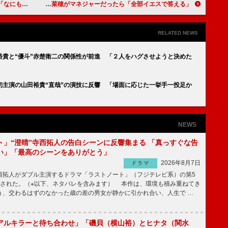
ッチする曲で泣いた」
船越英一郎「２時間ドラマは世界に誇れる文化」 戸田菜穂がマネジャーだったら「全部イエスで答える」
RELATED NEWS
裕貴と“優斗”赤楚衛二の関係性が前進 「２人をハグさせようと決めた
初主演の山田裕貴“直哉”の演技に反響 「場面に応じた一挙手一投足か
NEWS
ト」“澄晴”寺西拓人の告白シーンに反響集まる 「真っすぐな告
い」「最高のシーンをありがとう」
2026年8月7日
ドラマ
拓人がダブル主演するドラマ「ラストノート」（フジテレビ系）の第5
送された。（※以下、ネタバレを含みます） 本作は、環境も積み重ねてき
う、交わるはずのなかった歳の差の男女が静かに引かれ合い、人生で …
アルキラーと待ち合わせ」「磯貝（横山裕）とヒナタ（関水