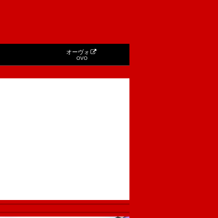
オーヴォ
OVO