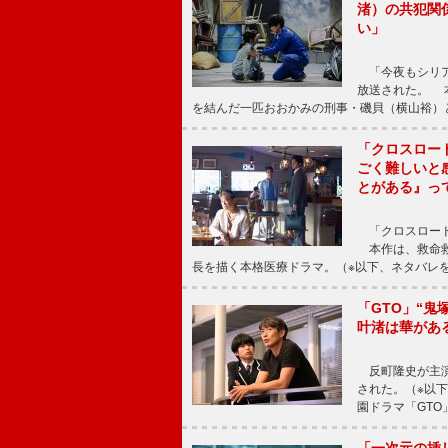
渚）の共犯関
い」
「今夜もシリア
放送された。 
を結んだ一匹おおかみの刑事・磯貝（横山裕）
「クロスロー
ごく難しいと
とがある』っ
「クロスロード
本作は、救命救
長を描く本格医療ドラマ。（※以下、ネタバレ
「GTO」“
叶渚は華があ
反町隆史が主演
された。（※以
園ドラマ「GTO