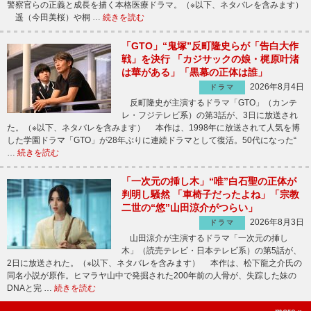
警察官らの正義と成長を描く本格医療ドラマ。（※以下、ネタバレを含みます）
遥（今田美桜）や桐 …
続きを読む
「GTO」“鬼塚”反町隆史らが「告白大作
戦」を決行 「カジサックの娘・梶原叶渚
は華がある」「黒幕の正体は誰」
2026年8月4日
ドラマ
反町隆史が主演するドラマ「GTO」（カンテ
レ・フジテレビ系）の第3話が、3日に放送され
た。（※以下、ネタバレを含みます） 本作は、1998年に放送されて人気を博
した学園ドラマ「GTO」が28年ぶりに連続ドラマとして復活。50代になった“
…
続きを読む
「一次元の挿し木」“唯”白石聖の正体が
判明し騒然 「車椅子だったよね」「宗教
二世の“悠”山田涼介がつらい」
2026年8月3日
ドラマ
山田涼介が主演するドラマ「一次元の挿し
木」（読売テレビ・日本テレビ系）の第5話が、
2日に放送された。（※以下、ネタバレを含みます） 本作は、松下龍之介氏の
同名小説が原作。ヒマラヤ山中で発掘された200年前の人骨が、失踪した妹の
DNAと完 …
続きを読む