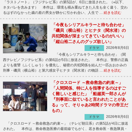
「ラストノート」（フジテレビ系）の第5話が、6日に放送された。（※以下、
ネタバレを含みます） 本作は、環境も積み重ねてきた人生も全く違う、交わ
るはずのなかった歳の差の男女が静かに引かれ合い、人生で …
続きを読む
「今夜もシリアルキラーと待ち合わせ」
「磯貝（横山裕）とヒナタ（関水渚）の
共犯関係が深まってきているのがいい」
「縦山裕二さんのグッズ欲しい」
2026年8月6日
ドラマ
「今夜もシリアルキラーと待ち合わせ」（関
西テレビ／フジテレビ系）の第6話が5日に放送された。 本作は、警察の正義
よりも復讐（ふくしゅう）を優先し、秘密の共犯関係を結んだ一匹おおかみの
刑事・磯貝（横山裕）と第六感女子ヒナタ（関水渚）の物語 …
続きを読む
「クロスロード ～救命救急の約束～」
「人間関係、特に人を指導するのはすご
く難しいと感じた」「船越英一郎さんが
『刑事面に似ていると言われたことがあ
る』って、そりゃあ2時間ドラマの帝王だ
もの」
2026年8月6日
ドラマ
「クロスロード ～救命救急の約束～」（テレビ朝日系）の第5話が4日に放送
された。 本作は、救命救急医療の最前線でもがく、若き救命医・救急隊員・