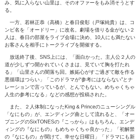
み、気に入らない山里は、そのオファーをもみ消そうとす
る。
一方、若林正恭（高橋）と春日俊彰（戸塚純貴）は、コ
ンビ名を「オードリー」に改名。劇場を借りる金がない２
人は、春日の部屋をライブ会場に決め、10人にも満たない
お客さんを相手にトークライブを開催する。
放送終了後、SNS上には、「面白かった。主人公２人の
道が少しずつ開かれていくさまは、見ていて胸を打たれ
る」「山里さんの闇落ち回。嫉妬心がすご過ぎて敵を作る
悪循環はつらい」「このドラマが“参考にはならない”とナ
レーションで言っているが、とんでもない。めちゃくちゃ
人生の参考になる」などの感想が投稿された。
また、２人体制になったKing & Princeのニューシングル
「なにもの」が、エンディング曲として流れると、「オー
プニングのSixTONESの『こっから』はもちろん、エンデ
ィングの『なにもの』もめちゃくちゃ良かった」「初解禁
の『なにもの』が聞けて、幸せな日曜日」「ドラマにも新