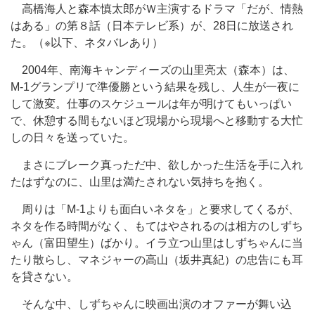
高橋海人と森本慎太郎がＷ主演するドラマ「だが、情熱
はある」の第８話（日本テレビ系）が、28日に放送され
た。（※以下、ネタバレあり）
2004年、南海キャンディーズの山里亮太（森本）は、
M-1グランプリで準優勝という結果を残し、人生が一夜に
して激変。仕事のスケジュールは年が明けてもいっぱい
で、休憩する間もないほど現場から現場へと移動する大忙
しの日々を送っていた。
まさにブレーク真っただ中、欲しかった生活を手に入れ
たはずなのに、山里は満たされない気持ちを抱く。
周りは「M-1よりも面白いネタを」と要求してくるが、
ネタを作る時間がなく、もてはやされるのは相方のしずち
ゃん（富田望生）ばかり。イラ立つ山里はしずちゃんに当
たり散らし、マネジャーの高山（坂井真紀）の忠告にも耳
を貸さない。
そんな中、しずちゃんに映画出演のオファーが舞い込