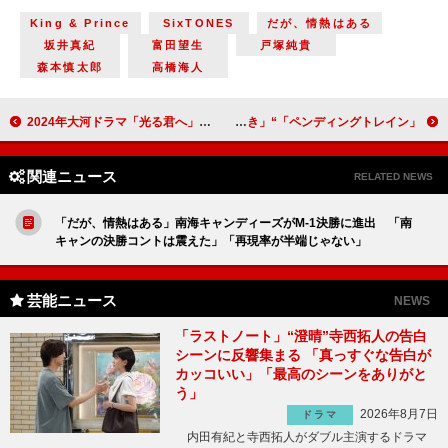
King & Prince
SixTONES
だが、情熱はある
坂井真紀
富田望生
戸塚純貴
森本慎太郎
高橋海人
2024年大河ドラマ「光る君へ」が平安神宮でクランクイン 吉高由里子「平安時代にタイムリープをしたような気持ち」
「ペンディングトレイン」“紗枝”上白石萌歌の靴ひもを結び直す“直哉”山田裕貴に反響 「山田裕貴の不器用な好意、大好き」
関連ニュース
RELATED NEWS
「だが、情熱はある」南海キャンディーズがM-1決勝に進出 「南
キャンの決勝コントは震えた」「再現率が半端じゃない」
芸能ニュース
NEWS
「ラストノート」“澄晴”寺西拓人の告白
シーンに反響集まる 「真っすぐな告白が
カッコいい」「最高のシーンをありがと
う」
2026年8月7日
ドラマ
内田有紀と寺西拓人がダブル主演するドラマ