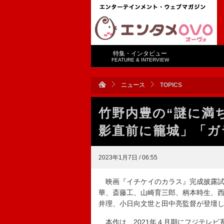
特集・インタビュー
FEATURE & INTERVIEW
ニュース
TOPICS
竹野内豊の“謎に満
影直前に籠城」「ガ
2023年1月7日 / 06:55
映画『イチケイのカラス』完成披露試
華、斎藤工、山崎育三郎、柄本時生、
井理、小日向文世と田中亮監督が登壇
本作は、2021年４月期にフジテレビ