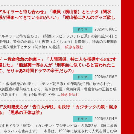
アルキラーと待ち合わせ」「磯貝（横山裕）とヒナタ（関水
係が深まってきているのがいい」「縦山裕二さんのグッズ欲し
2026年8月6日
ドラマ
ルキラーと待ち合わせ」（関西テレビ／フジテレビ系）の第6話が5日に
本作は、警察の正義よりも復讐（ふくしゅう）を優先し、秘密の共犯関係
と第六感女子ヒナタ（関水渚）の物語 …
続きを読む
ド ～救命救急の約束～」「人間関係、特に人を指導するのはす
感じた」「船越英一郎さんが『刑事面に似ていると言われたこ
て、そりゃあ2時間ドラマの帝王だもの」
2026年8月6日
ドラマ
 ～救命救急の約束～」（テレビ朝日系）の第5話が4日に放送された。
急医療の最前線でもがく、若き救命医・救急隊員・警察官らの正義と成
を含みます） 遥（今田美桜）や桐 …
続きを読む
鬼塚”反町隆史らが「告白大作戦」を決行 「カジサックの娘・梶原
る」「黒幕の正体は誰」
2026年8月4日
ドラマ
するドラマ「GTO」（カンテレ・フジテレビ系）の第3話が、3日に放送
下、ネタバレを含みます） 本作は、1998年に放送されて人気を博した学