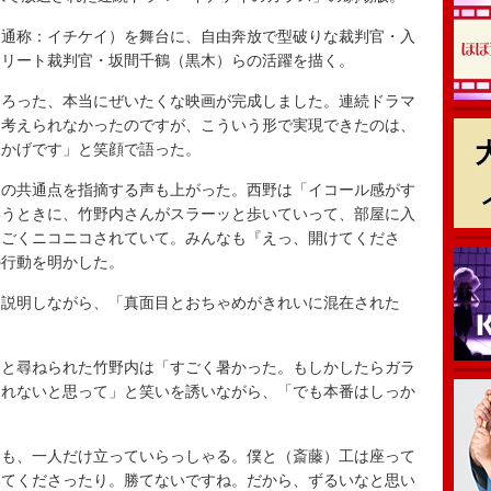
通称：イチケイ）を舞台に、自由奔放で型破りな裁判官・入
エリート裁判官・坂間千鶴（黒木）らの活躍を描く。
ろった、本当にぜいたくな映画が完成しました。連続ドラマ
と考えられなかったのですが、こういう形で実現できたのは、
おかげです」と笑顔で語った。
の共通点を指摘する声も上がった。西野は「イコール感がす
いうときに、竹野内さんがスラーッと歩いていって、部屋に入
すごくニコニコされていて。みんなも『えっ、開けてくださ
の行動を明かした。
説明しながら、「真面目とおちゃめがきれいに混在された
と尋ねられた竹野内は「すごく暑かった。もしかしたらガラ
しれないと思って」と笑いを誘いながら、「でも本番はしっか
も、一人だけ立っていらっしゃる。僕と（斎藤）工は座って
いてくださったり。勝てないですね。だから、ずるいなと思い