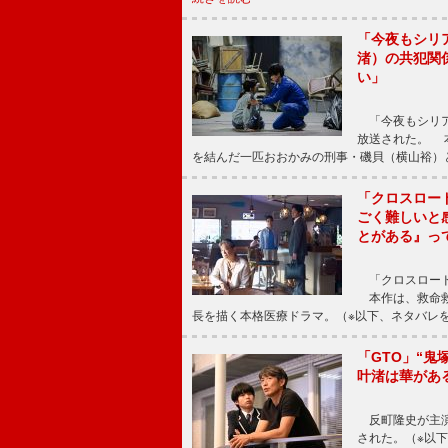
「今夜もシリ
渚）の共犯関
い」
「今夜もシリア
放送された。 
を結んだ一匹おおかみの刑事・磯貝（横山裕）
「クロスロー
ごく難しいと
とがある』っ
「クロスロード
本作は、救命救
長を描く本格医療ドラマ。（※以下、ネタバレ
「GTO」“
叶渚は華があ
反町隆史が主演
された。（※以