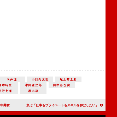
向井理
小日向文世
尾上菊之助
柄本時生
津田健次郎
田中みな実
西野七瀬
黒木華
外ロケを希望
安藤サクラ、過去に戻れるなら「生まれた瞬間を体験したい」 夏帆、今年の抱負は「仕事もプライベートもスキルを伸ばしたい」