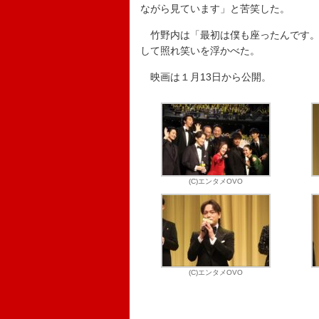
ながら見ています」と苦笑した。
竹野内は「最初は僕も座ったんです。
して照れ笑いを浮かべた。
映画は１月13日から公開。
(C)エンタメOVO
(C)エンタメOVO