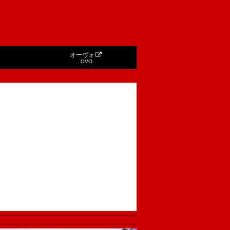
オーヴォ
OVO