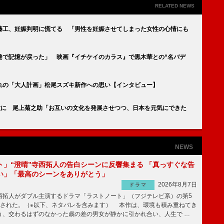
RELATED NEWS
斎藤工、妊娠判明に慌てる 「男性を妊娠させてしまった女性の心情にも
発で記憶が戻った」 映画『イチケイのカラス』で黒木華との“名バデ
れの「大人計画」松尾スズキ新作への思い【インタビュー】
伎に 尾上菊之助「お互いの文化を発展させつつ、日本を元気にできた
NEWS
ト」“澄晴”寺西拓人の告白シーンに反響集まる 「真っすぐな告
い」「最高のシーンをありがとう」
2026年8月7日
ドラマ
拓人がダブル主演するドラマ「ラストノート」（フジテレビ系）の第5
送された。（※以下、ネタバレを含みます） 本作は、環境も積み重ねてき
う、交わるはずのなかった歳の差の男女が静かに引かれ合い、人生で …