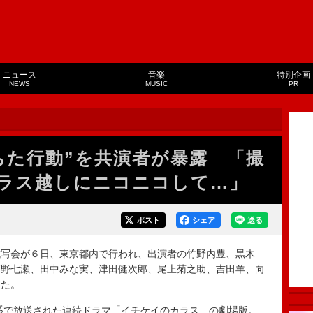
ニュース
音楽
特別企画
NEWS
MUSIC
PR
ちた行動”を共演者が暴露 「撮
ラス越しにニコニコして…」
ポスト
シェア
送る
写会が６日、東京都内で行われ、出演者の竹野内豊、黒木
西野七瀬、田中みな実、津田健次郎、尾上菊之助、吉田羊、向
した。
系で放送された連続ドラマ「イチケイのカラス」の劇場版。