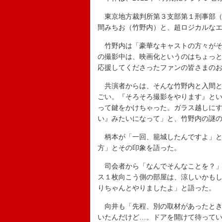
東京地方裁判所第３支部第１刑事部（
間みちお（竹野内）と、超ロジカルな
竹野内は「豪華なキャストの方々がそ
の撮影中は、映画化というのはちょっ
応援してくださったファンの皆さまの
共演者からは、そんな竹野内と入間と
ごい。『そろそろ撮影をやります』と
って鍵をかけちゃった。ガラス越しに
い』みたいになって」と、竹野内の謎
柄本が「一回、籠城したんですよ」と
方」とその印象を語った。
司会者から「なんでそんなことを？」
ス１枚向こう側の部屋は、涼しいかも
りちゃんとやりましたよ」と語った。
向井も「先程、別の取材があったとき
いたんだけど…。ドアを開けて待って