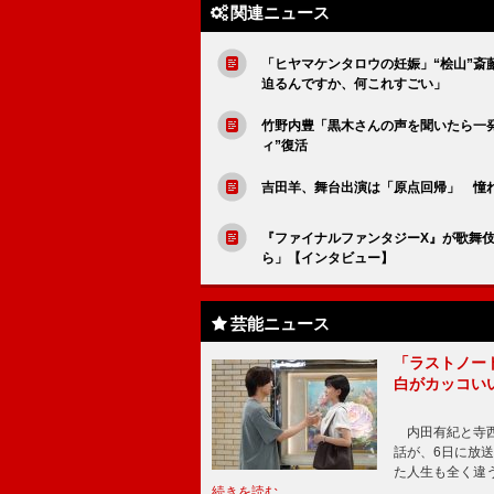
関連ニュース
「ヒヤマケンタロウの妊娠」“桧山”
迫るんですか、何これすごい」
竹野内豊「黒木さんの声を聞いたら一
ィ”復活
吉田羊、舞台出演は「原点回帰」 憧
『ファイナルファンタジーX』が歌舞
ら」【インタビュー】
芸能ニュース
「ラストノー
白がカッコい
内田有紀と寺西
話が、6日に放
た人生も全く違
続きを読む