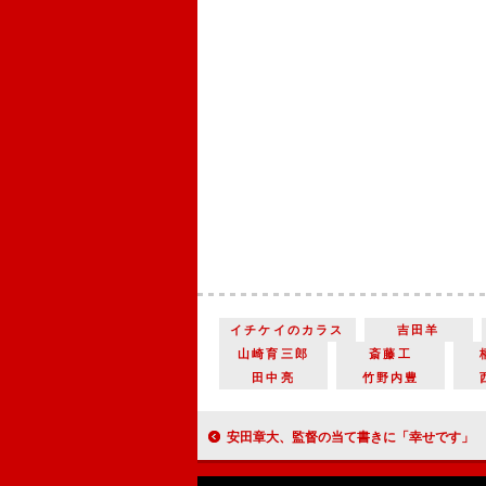
イチケイのカラス
吉田羊
山崎育三郎
斎藤工
田中亮
竹野内豊
安田章大、監督の当て書きに「幸せです」 中井貴一『嘘八百』第４弾の海