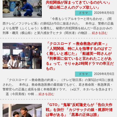
共犯関係が深まってきているのがいい」
「縦山裕二さんのグッズ欲しい」
2026年8月6日
ドラマ
「今夜もシリアルキラーと待ち合わせ」（関
西テレビ／フジテレビ系）の第6話が5日に放送された。 本作は、警察の正義
よりも復讐（ふくしゅう）を優先し、秘密の共犯関係を結んだ一匹おおかみの
刑事・磯貝（横山裕）と第六感女子ヒナタ（関水渚）の物語 …
続きを読む
「クロスロード ～救命救急の約束～」
「人間関係、特に人を指導するのはすご
く難しいと感じた」「船越英一郎さんが
『刑事面に似ていると言われたことがあ
る』って、そりゃあ2時間ドラマの帝王だ
もの」
2026年8月6日
ドラマ
「クロスロード ～救命救急の約束～」（テレビ朝日系）の第5話が4日に放送
された。 本作は、救命救急医療の最前線でもがく、若き救命医・救急隊員・
警察官らの正義と成長を描く本格医療ドラマ。（※以下、ネタバレを含みます）
遥（今田美桜）や桐 …
続きを読む
「GTO」“鬼塚”反町隆史らが「告白大作
戦」を決行 「カジサックの娘・梶原叶渚
は華がある」「黒幕の正体は誰」