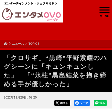
MENU
ニュース
TOPICS
「クロサギ」“黒崎”平野紫耀のハ
グシーンに「キュンキュンし
た」 「“氷柱”黒島結菜を抱き締
める手が優しかった」
2022年11月26日 / 08:20
ポスト
シェア
送る