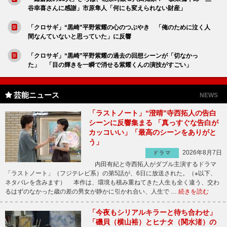
谷幸喜さんに感謝」市原隼人「何にも変えられない財産」
「クロサギ」“黒崎”平野紫耀の心のつぶやき 「俺のために泣く人
間なんていないと思っていた」に反響
「クロサギ」“黒崎”平野紫耀の過去の回想シーンが「切なかっ
た」 「目の輝きを一瞬で消せる紫耀くんの演技がすごい」
芸能ニュース
NEWS
「ラストノート」“澄晴”寺西拓人の告白
シーンに反響集まる 「真っすぐな告白が
カッコいい」「最高のシーンをありがと
う」
2026年8月7日
ドラマ
内田有紀と寺西拓人がダブル主演するドラマ
「ラストノート」（フジテレビ系）の第5話が、6日に放送された。（※以下、
ネタバレを含みます） 本作は、環境も積み重ねてきた人生も全く違う、交わ
るはずのなかった歳の差の男女が静かに引かれ合い、人生で …
続きを読む
「今夜もシリアルキラーと待ち合わせ」
「磯貝（横山裕）とヒナタ（関水渚）の