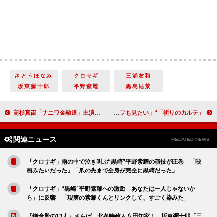
さとうほなみ
クロサギ
三浦友和
坂東彌十郎
平野紫耀
黒島結菜
高杉真宙「ナニワ金融道」主演は「うれしいけれど緊張もした」 「この作品が愛されてきた理由を知ることができた」
「祈りのカルテ」“諏訪野”玉森裕太と“広瀬”原田泰造の関係に注目 “桃井”りょうと“立石”松雪泰子の共演に「スピンオフも見たい」
関連ニュース
RELATED NEWS
「クロサギ」雨の中で泣き叫ぶ“黒崎”平野紫耀の演技が圧巻 「映
画みたいだった」「爪の先まで全身が完全に黒崎だった」
「クロサギ」“黒崎”平野紫耀への激励「あなたは一人じゃないか
ら」に反響 「現実の紫耀くんとリンクして、すごく染みた」
「鎌倉殿の13人」さらば、北条時政＆八田知家！ 坂東彌十郎「三