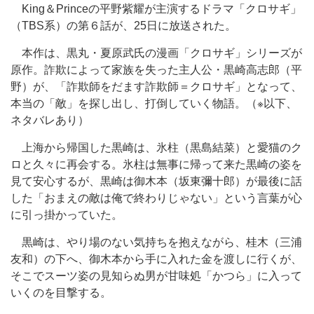
King＆Princeの平野紫耀が主演するドラマ「クロサギ」
（TBS系）の第６話が、25日に放送された。
本作は、黒丸・夏原武氏の漫画「クロサギ」シリーズが
原作。詐欺によって家族を失った主人公・黒崎高志郎（平
野）が、「詐欺師をだます詐欺師＝クロサギ」となって、
本当の「敵」を探し出し、打倒していく物語。（※以下、
ネタバレあり）
上海から帰国した黒崎は、氷柱（黒島結菜）と愛猫のク
ロと久々に再会する。氷柱は無事に帰って来た黒崎の姿を
見て安心するが、黒崎は御木本（坂東彌十郎）が最後に話
した「おまえの敵は俺で終わりじゃない」という言葉が心
に引っ掛かっていた。
黒崎は、やり場のない気持ちを抱えながら、桂木（三浦
友和）の下へ、御木本から手に入れた金を渡しに行くが、
そこでスーツ姿の見知らぬ男が甘味処「かつら」に入って
いくのを目撃する。