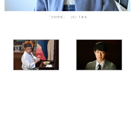
「クロサギ」 （Ｃ）ＴＢＳ