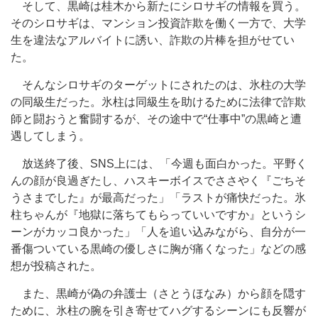
そして、黒崎は桂木から新たにシロサギの情報を買う。
そのシロサギは、マンション投資詐欺を働く一方で、大学
生を違法なアルバイトに誘い、詐欺の片棒を担がせてい
た。
そんなシロサギのターゲットにされたのは、氷柱の大学
の同級生だった。氷柱は同級生を助けるために法律で詐欺
師と闘おうと奮闘するが、その途中で“仕事中”の黒崎と遭
遇してしまう。
放送終了後、SNS上には、「今週も面白かった。平野く
んの顔が良過ぎたし、ハスキーボイスでささやく『ごちそ
うさまでした』が最高だった」「ラストが痛快だった。氷
柱ちゃんが『地獄に落ちてもらっていいですか』というシ
ーンがカッコ良かった」「人を追い込みながら、自分が一
番傷ついている黒崎の優しさに胸が痛くなった」などの感
想が投稿された。
また、黒崎が偽の弁護士（さとうほなみ）から顔を隠す
ために、氷柱の腕を引き寄せてハグするシーンにも反響が