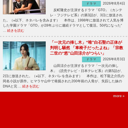
2026年8月4日
ドラマ
反町隆史が主演するドラマ「GTO」（カンテ
レ・フジテレビ系）の第3話が、3日に放送され
た。（※以下、ネタバレを含みます） 本作は、1998年に放送されて人気を博
した学園ドラマ「GTO」が28年ぶりに連続ドラマとして復活。50代になった“
…
続きを読む
「一次元の挿し木」“唯”白石聖の正体が
判明し騒然 「車椅子だったよね」「宗教
二世の“悠”山田涼介がつらい」
2026年8月3日
ドラマ
山田涼介が主演するドラマ「一次元の挿し
木」（読売テレビ・日本テレビ系）の第5話が、
2日に放送された。（※以下、ネタバレを含みます） 本作は、松下龍之介氏の
同名小説が原作。ヒマラヤ山中で発掘された200年前の人骨が、失踪した妹の
DNAと完 …
続きを読む
more »