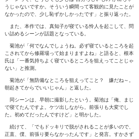
うじゃないですか。そういう瞬間って客観的に見たことが
なかったので、少し恥ずかしかったです」と振り返った。
また、本作では、真知子が寝ている怜人を起こして、問
い詰めるシーンが話題となっている。
菊池が「何でなんでしょうね。必ず寝ているところを起
こされてから修羅場って始まりますよね」と語ると、根本
氏は「一番気持ちよく寝ているところを狙えってことじゃ
ない」と推測。
菊池が「無防備なところを狙えってこと？ 嫌だね～。
朝起きてからでいいじゃん」と返した。
同シーンは、早朝に撮影したという。菊池は「俺、まじ
で寝てたんですよ。ケツ出しながら。前張りも大変でし
た。初めてだったんですけど」と明かした。
続けて、「でもドッキリで脱がされることが多いので、
正直、僕、前張り要らなかったんです」と発言。すかさず