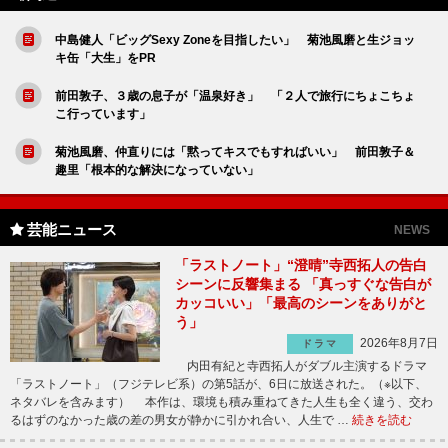
中島健人「ビッグSexy Zoneを目指したい」 菊池風磨と生ジョッ
キ缶「大生」をPR
前田敦子、３歳の息子が「温泉好き」 「２人で旅行にちょこちょ
こ行っています」
菊池風磨、仲直りには「黙ってキスでもすればいい」 前田敦子＆
趣里「根本的な解決になっていない」
芸能ニュース
NEWS
「ラストノート」“澄晴”寺西拓人の告白
シーンに反響集まる 「真っすぐな告白が
カッコいい」「最高のシーンをありがと
う」
2026年8月7日
ドラマ
内田有紀と寺西拓人がダブル主演するドラマ
「ラストノート」（フジテレビ系）の第5話が、6日に放送された。（※以下、
ネタバレを含みます） 本作は、環境も積み重ねてきた人生も全く違う、交わ
るはずのなかった歳の差の男女が静かに引かれ合い、人生で …
続きを読む