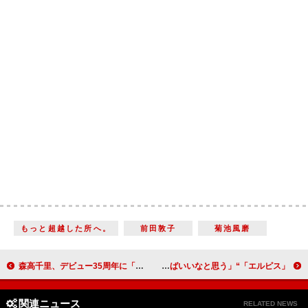
もっと超越した所へ。
前田敦子
菊池風磨
森高千里、デビュー35周年に「今でも、好きな歌を歌えていることって奇跡」 「最近ではホットヨガに行っている」
「エルピス」“恵那”長澤まさみが心情を吐露 「このドラマをきっかけに報道が何か変わればいいなと思う」
関連ニュース
RELATED NEWS