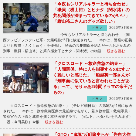
「今夜もシリアルキラーと待ち合わせ」
「磯貝（横山裕）とヒナタ（関水渚）の
共犯関係が深まってきているのがいい」
「縦山裕二さんのグッズ欲しい」
2026年8月6日
ドラマ
「今夜もシリアルキラーと待ち合わせ」（関
西テレビ／フジテレビ系）の第6話が5日に放送された。 本作は、警察の正義
よりも復讐（ふくしゅう）を優先し、秘密の共犯関係を結んだ一匹おおかみの
刑事・磯貝（横山裕）と第六感女子ヒナタ（関水渚）の物語 …
続きを読む
「クロスロード ～救命救急の約束～」
「人間関係、特に人を指導するのはすご
く難しいと感じた」「船越英一郎さんが
『刑事面に似ていると言われたことがあ
る』って、そりゃあ2時間ドラマの帝王だ
もの」
2026年8月6日
ドラマ
「クロスロード ～救命救急の約束～」（テレビ朝日系）の第5話が4日に放送
された。 本作は、救命救急医療の最前線でもがく、若き救命医・救急隊員・
警察官らの正義と成長を描く本格医療ドラマ。（※以下、ネタバレを含みます）
遥（今田美桜）や桐 …
続きを読む
「GTO」“鬼塚”反町隆史らが「告白大作