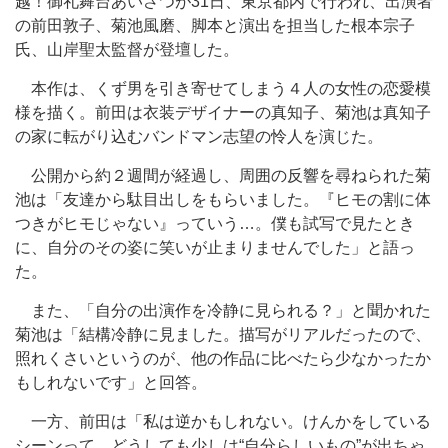
越！御礼舞台あいさつが31日、東京都内で行われ、出演者
の前田敦子、菊池風磨、脚本と演出を担当した根本宗子
氏、山岸聖太監督が登壇した。
本作は、くず男を引き寄せてしまう４人の女性の恋愛模
様を描く。前田は衣装デザイナーの真知子、菊池は真知子
の家に転がり込むバンドマン志望の怜人を演じた。
公開から約２週間が経過し、周囲の反響を尋ねられた菊
池は「友達から駄目出しをもらいました。『ヒモの割に体
つきがヒモじゃない』っていう…。僕も試写で見たとき
に、自分のその姿に笑いが止まりませんでした」と語っ
た。
また、「自分の出演作を冷静に見られる？」と聞かれた
菊池は「結構冷静に見ました。描写がリアルだったので、
照れくさいというのが、他の作品に比べたら少なかったか
もしれないです」と回答。
一方、前田は「私は逆かもしれない。けんかをしている
シーンって、どうしても少しは“自分らしいもの”が出ちゃ