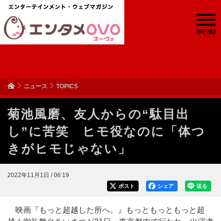
MENU
ニュース
TOPICS
菊池風磨、友人からの“駄目出
し”に苦笑 ヒモ役なのに「体つ
きがヒモじゃない」
2022年11月1日 / 06:19
ポスト
シェア
送る
映画『もっと超越した所へ。』もっともっともっと超