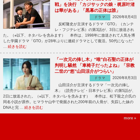
戦」を決行 「カジサックの娘・梶原叶渚
は華がある」「黒幕の正体は誰」
2026年8月4日
ドラマ
反町隆史が主演するドラマ「GTO」（カンテ
レ・フジテレビ系）の第3話が、3日に放送され
た。（※以下、ネタバレを含みます） 本作は、1998年に放送されて人気を博
した学園ドラマ「GTO」が28年ぶりに連続ドラマとして復活。50代になった“
…
続きを読む
「一次元の挿し木」“唯”白石聖の正体が
判明し騒然 「車椅子だったよね」「宗教
二世の“悠”山田涼介がつらい」
2026年8月3日
ドラマ
山田涼介が主演するドラマ「一次元の挿し
木」（読売テレビ・日本テレビ系）の第5話が、
2日に放送された。（※以下、ネタバレを含みます） 本作は、松下龍之介氏の
同名小説が原作。ヒマラヤ山中で発掘された200年前の人骨が、失踪した妹の
DNAと完 …
続きを読む
more »