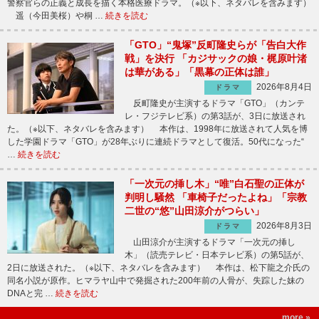
警察官らの正義と成長を描く本格医療ドラマ。（※以下、ネタバレを含みます）
遥（今田美桜）や桐 …
続きを読む
「GTO」“鬼塚”反町隆史らが「告白大作
戦」を決行 「カジサックの娘・梶原叶渚
は華がある」「黒幕の正体は誰」
2026年8月4日
ドラマ
反町隆史が主演するドラマ「GTO」（カンテ
レ・フジテレビ系）の第3話が、3日に放送され
た。（※以下、ネタバレを含みます） 本作は、1998年に放送されて人気を博
した学園ドラマ「GTO」が28年ぶりに連続ドラマとして復活。50代になった“
…
続きを読む
「一次元の挿し木」“唯”白石聖の正体が
判明し騒然 「車椅子だったよね」「宗教
二世の“悠”山田涼介がつらい」
2026年8月3日
ドラマ
山田涼介が主演するドラマ「一次元の挿し
木」（読売テレビ・日本テレビ系）の第5話が、
2日に放送された。（※以下、ネタバレを含みます） 本作は、松下龍之介氏の
同名小説が原作。ヒマラヤ山中で発掘された200年前の人骨が、失踪した妹の
DNAと完 …
続きを読む
more »