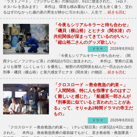
「ラストノート」（フジテレビ系）の第5話が、6日に放送された。（※以下、
ネタバレを含みます） 本作は、環境も積み重ねてきた人生も全く違う、交わ
るはずのなかった歳の差の男女が静かに引かれ合い、人生で …
続きを読む
「今夜もシリアルキラーと待ち合わせ」
「磯貝（横山裕）とヒナタ（関水渚）の
共犯関係が深まってきているのがいい」
「縦山裕二さんのグッズ欲しい」
2026年8月6日
ドラマ
「今夜もシリアルキラーと待ち合わせ」（関
西テレビ／フジテレビ系）の第6話が5日に放送された。 本作は、警察の正義
よりも復讐（ふくしゅう）を優先し、秘密の共犯関係を結んだ一匹おおかみの
刑事・磯貝（横山裕）と第六感女子ヒナタ（関水渚）の物語 …
続きを読む
「クロスロード ～救命救急の約束～」
「人間関係、特に人を指導するのはすご
く難しいと感じた」「船越英一郎さんが
『刑事面に似ていると言われたことがあ
る』って、そりゃあ2時間ドラマの帝王だ
もの」
2026年8月6日
ドラマ
「クロスロード ～救命救急の約束～」（テレビ朝日系）の第5話が4日に放送
された。 本作は、救命救急医療の最前線でもがく、若き救命医・救急隊員・