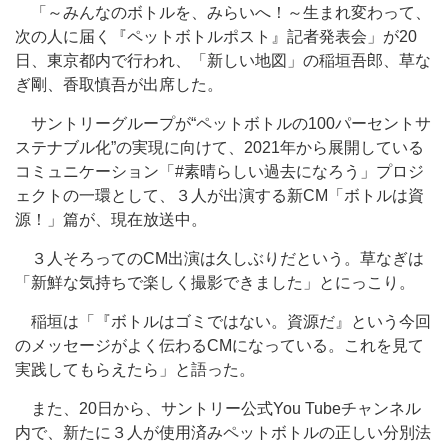
「～みんなのボトルを、みらいへ！～生まれ変わって、
次の人に届く『ペットボトルポスト』記者発表会」が20
日、東京都内で行われ、「新しい地図」の稲垣吾郎、草な
ぎ剛、香取慎吾が出席した。
サントリーグループが“ペットボトルの100パーセントサ
ステナブル化”の実現に向けて、2021年から展開している
コミュニケーション「#素晴らしい過去になろう」プロジ
ェクトの一環として、３人が出演する新CM「ボトルは資
源！」篇が、現在放送中。
３人そろってのCM出演は久しぶりだという。草なぎは
「新鮮な気持ちで楽しく撮影できました」とにっこり。
稲垣は「『ボトルはゴミではない。資源だ』という今回
のメッセージがよく伝わるCMになっている。これを見て
実践してもらえたら」と語った。
また、20日から、サントリー公式You Tubeチャンネル
内で、新たに３人が使用済みペットボトルの正しい分別法