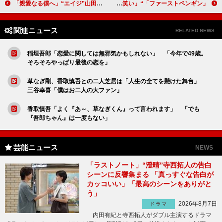
「親愛なる僕へ」“エイジ”山田涼介の拷問シーンが「迫真の演技だった」 「“桃井刑事”桜井ユキまで怪しくなってきて新展開に期待大」
「ファーストペンギン」“和佳”奈緒に横領や朝帰りの疑惑 「ペンギンの群れのようにドタドタ走る漁師たちに泣き笑い」
関連ニュース
RELATED NEWS
稲垣吾郎「恋愛に関しては無邪気かもしれない」 「今年で49歳。
そろそろやっぱり最後の恋を」
草なぎ剛、香取慎吾との二人芝居は「人生の全てを懸けた舞台」
三谷幸喜「僕はお二人の大ファン」
香取慎吾「よく『あ～、草なぎくん』って言われます」 「でも
『吾郎ちゃん』は一度もない」
芸能ニュース
NEWS
「ラストノート」“澄晴”寺西拓人の告白
シーンに反響集まる 「真っすぐな告白が
カッコいい」「最高のシーンをありがと
う」
2026年8月7日
ドラマ
内田有紀と寺西拓人がダブル主演するドラマ