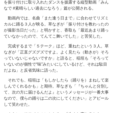
を振り付けに取り入れたダンスを披露する縦型動画「みん
なで #素晴らしい過去になろう」篇が公開される。
動画内では、名曲「また逢う日まで」に合わせてリズミ
カルに踊る３人が映る。草なぎが「振り付けを教わったの
が撮影当日だった」と明かすと、香取も「最近あまり踊っ
ていなかったので、てんてこ舞いでした」と苦笑した。
完成するまで「５テーク」ほど、重ねたという３人。草
なぎが「正直グズグズですよ。よく見たら（動きが）そろ
っていないじゃないですか」と語ると、稲垣も「そろって
いないのが個性で“味”みたいにしているけど、それは駄目
だよね」と反省気味に語った。
それでも、稲垣は「もしかしたら（踊りを）まねして楽
しんでくれるかも」と期待。草なぎも「『ちゃんと分別し
て、次の方に届けるんだよ』というメッセージが一番大事
なので、僕らの踊りは二の次にしてください」とアピール
して笑わせた。