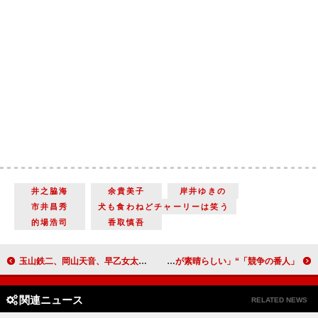
井之脇海
余貴美子
岸井ゆきの
市井昌秀
犬も食わねどチャーリーは笑う
的場浩司
香取慎吾
玉山鉄二、岡山天音、早乙女太一、事件に迫る刑事役で共演 縦型ミステリードラマ「終わらせる者」が９月22日から配信開始
「競争の番人」“小勝負”坂口健太郎の過去が明らかに “藤堂”小日向文世の「ヒールっぷりが素晴らしい」
関連ニュース
RELATED NEWS