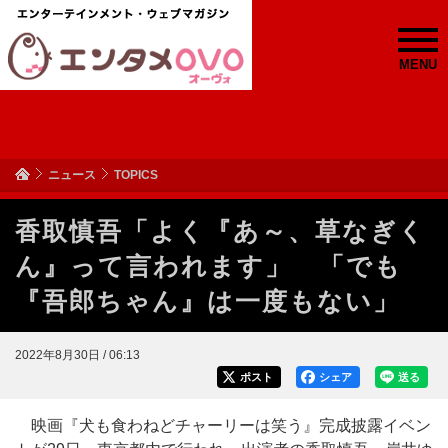
MENU
ニュース
TOPICS
香取慎吾「よく『あ～、草なぎく
ん』って言われます」 「でも
『吾郎ちゃん』は一度もない」
2022年8月30日 / 06:13
ポスト
シェア
送る
映画『犬も食わねどチャーリーは笑う』完成披露イベン