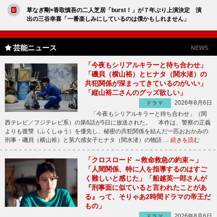
草なぎ剛×香取慎吾の二人芝居「burst！」が７年ぶり上演決定 演
出の三谷幸喜「一番楽しみにしているのは僕かもしれません」
芸能ニュース
NEWS
「今夜もシリアルキラーと待ち合わせ」
「磯貝（横山裕）とヒナタ（関水渚）の
共犯関係が深まってきているのがいい」
「縦山裕二さんのグッズ欲しい」
2026年8月6日
ドラマ
「今夜もシリアルキラーと待ち合わせ」（関
西テレビ／フジテレビ系）の第6話が5日に放送された。 本作は、警察の正義
よりも復讐（ふくしゅう）を優先し、秘密の共犯関係を結んだ一匹おおかみの
刑事・磯貝（横山裕）と第六感女子ヒナタ（関水渚）の物語 …
続きを読む
「クロスロード ～救命救急の約束～」
「人間関係、特に人を指導するのはすご
く難しいと感じた」「船越英一郎さんが
『刑事面に似ていると言われたことがあ
る』って、そりゃあ2時間ドラマの帝王だ
もの」
2026年8月6日
ドラマ