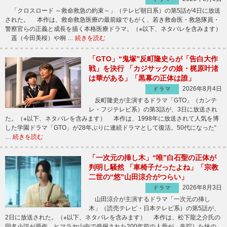
「クロスロード ～救命救急の約束～」（テレビ朝日系）の第5話が4日に放送
された。 本作は、救命救急医療の最前線でもがく、若き救命医・救急隊員・
警察官らの正義と成長を描く本格医療ドラマ。（※以下、ネタバレを含みます）
遥（今田美桜）や桐 …
続きを読む
「GTO」“鬼塚”反町隆史らが「告白大作
戦」を決行 「カジサックの娘・梶原叶渚
は華がある」「黒幕の正体は誰」
2026年8月4日
ドラマ
反町隆史が主演するドラマ「GTO」（カンテ
レ・フジテレビ系）の第3話が、3日に放送され
た。（※以下、ネタバレを含みます） 本作は、1998年に放送されて人気を博
した学園ドラマ「GTO」が28年ぶりに連続ドラマとして復活。50代になった“
…
続きを読む
「一次元の挿し木」“唯”白石聖の正体が
判明し騒然 「車椅子だったよね」「宗教
二世の“悠”山田涼介がつらい」
2026年8月3日
ドラマ
山田涼介が主演するドラマ「一次元の挿し
木」（読売テレビ・日本テレビ系）の第5話が、
2日に放送された。（※以下、ネタバレを含みます） 本作は、松下龍之介氏の
同名小説が原作。ヒマラヤ山中で発掘された200年前の人骨が、失踪した妹の