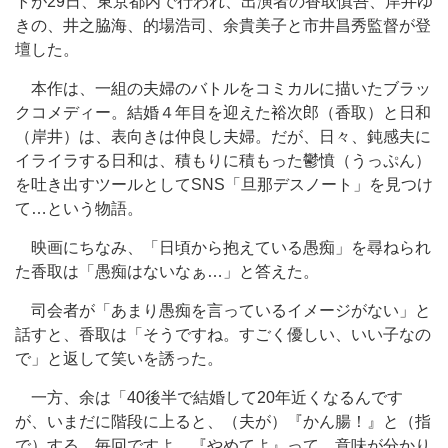
トが29日、東京都内で行われ、出演者の香取慎吾、岸井ゆ
きの、井之脇海、的場浩司、余貴美子と市井昌秀監督が登
壇した。
本作は、一組の夫婦のバトルをコミカルに描いたブラッ
クコメディー。結婚４年目を迎えた裕次郎（香取）と日和
（岸井）は、表向きは仲良し夫婦。だが、日々、鈍感夫に
イライラする日和は、積もりに積もった鬱憤（うっぷん）
を吐き出すツールとしてSNS「旦那デスノート」を見つけ
て…という物語。
映画にちなみ、「日頃から抱えている愚痴」を尋ねられ
た香取は「愚痴はないなぁ…」と答えた。
司会者が「あまり愚痴を言っているイメージがない」と
話すと、香取は「そうですね。すごく優しい、いい子なの
で」と返して笑いを誘った。
一方、余は「40後半で結婚して20年近くなるんです
が、いまだに階段に上ると、（夫が）『かん腸！』と（指
で）する。毎回ですよ。『やめてよ』って。意味が分かり