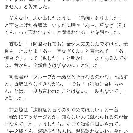
ません」と苦笑した。
そんな中、思い出したように「（愚痴）ありました！」
と声を上げた香取は「いまだに時々『あ～、草なぎ（剛）
くん』って言われます」と間違われることを明かした。
香取は「（間違われても）全然大丈夫なんですけど、最
近も、たまたま『あ～、草なぎくん』と言われて、『あ、
慎吾です』って（返した）」と明かし、「よくあるんです
よ。昔から。全然違うはずなのに」と笑った。
司会者が「グループが一緒だとそうなるのかな」と話す
と、香取はうなずきながら、「でも『（稲垣）吾郎ちゃ
ん』とは、一度も言われたことはない。一度もないです」
と語った。
井之脇は「潔癖症と言うのをやめてほしい」と一言。
「確かにマッサージとか、知らない人に触れられるのが苦
手なんですが、そうしたら、すごく潔癖症扱いされて、
『井之脇くん、潔癖症だもんね。温泉誘わないわ』みたい