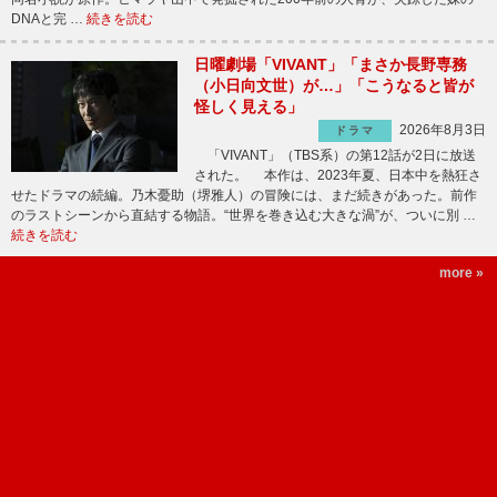
DNAと完 …
続きを読む
日曜劇場「VIVANT」「まさか長野専務
（小日向文世）が…」「こうなると皆が
怪しく見える」
2026年8月3日
ドラマ
「VIVANT」（TBS系）の第12話が2日に放送
された。 本作は、2023年夏、日本中を熱狂さ
せたドラマの続編。乃木憂助（堺雅人）の冒険には、まだ続きがあった。前作
のラストシーンから直結する物語。“世界を巻き込む大きな渦”が、ついに別 …
続きを読む
more »