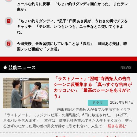
ュールな釣りに反響 「ちょい釣りダンディ面白かった、 またテレ
東か」
「ちょい釣りダンディ」“凪子” 臼田あさ美が、うわさの餌でチヌを
キャッチ 「テレ東、いつもいつも、ニッチなとこ突いてくるよ
ね」
今田美桜、最近習慣にしていることは「温活」 臼田あさ美は、韓
国テレビ番組で「ヲタ活」
芸能ニュース
NEWS
「ラストノート」“澄晴”寺西拓人の告白
シーンに反響集まる 「真っすぐな告白が
カッコいい」「最高のシーンをありがと
う」
2026年8月7日
ドラマ
内田有紀と寺西拓人がダブル主演するドラマ
「ラストノート」（フジテレビ系）の第5話が、6日に放送された。（※以下、
ネタバレを含みます） 本作は、環境も積み重ねてきた人生も全く違う、交わ
るはずのなかった歳の差の男女が静かに引かれ合い、人生で …
続きを読む