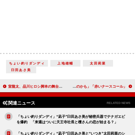
ちょい釣りダンディ
上地雄輔
太田莉菜
臼田あさ美
室龍太、品川ヒロシ脚本の舞台で漫才に挑戦 Ｍ‐１出場をジャニー喜多川さんに直訴の過去も
「赤いナースコール」佐藤勝利と菊池風磨の「思わぬコラボに笑った」 「“認知症の老婆”藤夏子が鍵を握っているのかも」
関連ニュース
RELATED NEWS
「ちょい釣りダンディ」“凪子”臼田あさ美が秘密兵器でテナガエビ
を爆釣 「来週はついに天王寺社長と檀さんの恋が始まる？」
「ちょい釣りダンディ」“凪子”臼田あさ美と“いつき”太田莉菜のシ