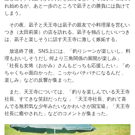
れ始めるが、あと一歩のところで凪子との勝負には負けて
しまう。
その夜、凪子と天王寺は凪子の親友で小料理屋を営むい
つき（太田莉菜）の店を訪れる。凪子を独占したいいつき
は、凪子と楽しそうに話す天王寺に激しく嫉妬する。
放送終了後、SNS上には、「釣りシーンが楽しいし、料
理もおいしそうだし 何より三角関係の展開が楽しみ」
「社長も女将（おかみ）さんもどっちも応援したい」「め
ちゃくちゃ面白かった、こっからバチバチになるんだ 、
楽しみ」などの反響が集まった。
また、天王寺については、「釣りを楽しんでいる天王寺
社長、すてきな笑顔だったな 」「天王寺社長、釣れて喜
んでる無邪気な少年みたいなかわいさが国宝級」「天王寺
社長に癒やされた」などのコメントが集まった。