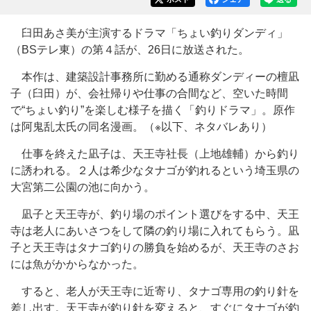
臼田あさ美が主演するドラマ「ちょい釣りダンディ」
（BSテレ東）の第４話が、26日に放送された。
本作は、建築設計事務所に勤める通称ダンディーの檀凪
子（臼田）が、会社帰りや仕事の合間など、空いた時間
で“ちょい釣り”を楽しむ様子を描く「釣りドラマ」。原作
は阿鬼乱太氏の同名漫画。（※以下、ネタバレあり）
仕事を終えた凪子は、天王寺社長（上地雄輔）から釣り
に誘われる。２人は希少なタナゴが釣れるという埼玉県の
大宮第二公園の池に向かう。
凪子と天王寺が、釣り場のポイント選びをする中、天王
寺は老人にあいさつをして隣の釣り場に入れてもらう。凪
子と天王寺はタナゴ釣りの勝負を始めるが、天王寺のさお
には魚がかからなかった。
すると、老人が天王寺に近寄り、タナゴ専用の釣り針を
差し出す。天王寺が釣り針を変えると、すぐにタナゴが釣