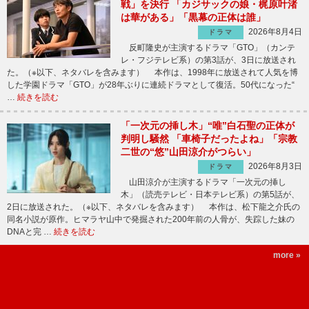
戦」を決行 「カジサックの娘・梶原叶渚
は華がある」「黒幕の正体は誰」
2026年8月4日
ドラマ
反町隆史が主演するドラマ「GTO」（カンテ
レ・フジテレビ系）の第3話が、3日に放送され
た。（※以下、ネタバレを含みます） 本作は、1998年に放送されて人気を博
した学園ドラマ「GTO」が28年ぶりに連続ドラマとして復活。50代になった“
…
続きを読む
「一次元の挿し木」“唯”白石聖の正体が
判明し騒然 「車椅子だったよね」「宗教
二世の“悠”山田涼介がつらい」
2026年8月3日
ドラマ
山田涼介が主演するドラマ「一次元の挿し
木」（読売テレビ・日本テレビ系）の第5話が、
2日に放送された。（※以下、ネタバレを含みます） 本作は、松下龍之介氏の
同名小説が原作。ヒマラヤ山中で発掘された200年前の人骨が、失踪した妹の
DNAと完 …
続きを読む
more »