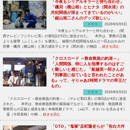
「今夜もシリアルキラーと待ち合わせ」
「磯貝（横山裕）とヒナタ（関水渚）の
共犯関係が深まってきているのがいい」
「縦山裕二さんのグッズ欲しい」
2026年8月6日
ドラマ
「今夜もシリアルキラーと待ち合わせ」（関
西テレビ／フジテレビ系）の第6話が5日に放送された。 本作は、警察の正義
よりも復讐（ふくしゅう）を優先し、秘密の共犯関係を結んだ一匹おおかみの
刑事・磯貝（横山裕）と第六感女子ヒナタ（関水渚）の物語 …
続きを読む
「クロスロード ～救命救急の約束～」
「人間関係、特に人を指導するのはすご
く難しいと感じた」「船越英一郎さんが
『刑事面に似ていると言われたことがあ
る』って、そりゃあ2時間ドラマの帝王だ
もの」
2026年8月6日
ドラマ
「クロスロード ～救命救急の約束～」（テレビ朝日系）の第5話が4日に放送
された。 本作は、救命救急医療の最前線でもがく、若き救命医・救急隊員・
警察官らの正義と成長を描く本格医療ドラマ。（※以下、ネタバレを含みます）
遥（今田美桜）や桐 …
続きを読む
「GTO」“鬼塚”反町隆史らが「告白大作