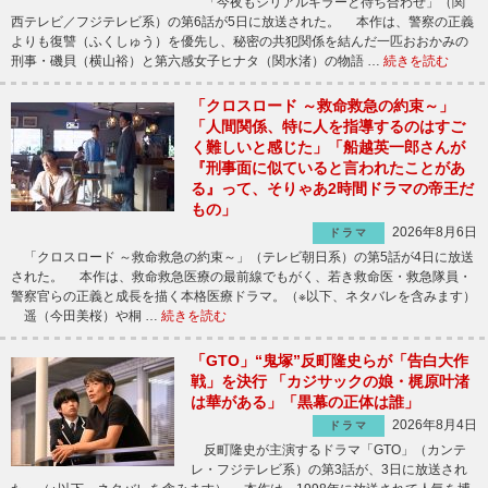
「今夜もシリアルキラーと待ち合わせ」（関
西テレビ／フジテレビ系）の第6話が5日に放送された。 本作は、警察の正義
よりも復讐（ふくしゅう）を優先し、秘密の共犯関係を結んだ一匹おおかみの
刑事・磯貝（横山裕）と第六感女子ヒナタ（関水渚）の物語 …
続きを読む
「クロスロード ～救命救急の約束～」
「人間関係、特に人を指導するのはすご
く難しいと感じた」「船越英一郎さんが
『刑事面に似ていると言われたことがあ
る』って、そりゃあ2時間ドラマの帝王だ
もの」
2026年8月6日
ドラマ
「クロスロード ～救命救急の約束～」（テレビ朝日系）の第5話が4日に放送
された。 本作は、救命救急医療の最前線でもがく、若き救命医・救急隊員・
警察官らの正義と成長を描く本格医療ドラマ。（※以下、ネタバレを含みます）
遥（今田美桜）や桐 …
続きを読む
「GTO」“鬼塚”反町隆史らが「告白大作
戦」を決行 「カジサックの娘・梶原叶渚
は華がある」「黒幕の正体は誰」
2026年8月4日
ドラマ
反町隆史が主演するドラマ「GTO」（カンテ
レ・フジテレビ系）の第3話が、3日に放送され