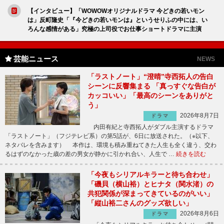
【インタビュー】「WOWOWオリジナルドラマ 今どきの若いモン
は」反町隆史「『今どきの若いモンは』というせりふの中には、い
ろんな感情がある」究極の上司役でお仕事ショートドラマに主演
芸能ニュース
NEWS
「ラストノート」“澄晴”寺西拓人の告白
シーンに反響集まる 「真っすぐな告白が
カッコいい」「最高のシーンをありがと
う」
2026年8月7日
ドラマ
内田有紀と寺西拓人がダブル主演するドラマ
「ラストノート」（フジテレビ系）の第5話が、6日に放送された。（※以下、
ネタバレを含みます） 本作は、環境も積み重ねてきた人生も全く違う、交わ
るはずのなかった歳の差の男女が静かに引かれ合い、人生で …
続きを読む
「今夜もシリアルキラーと待ち合わせ」
「磯貝（横山裕）とヒナタ（関水渚）の
共犯関係が深まってきているのがいい」
「縦山裕二さんのグッズ欲しい」
2026年8月6日
ドラマ