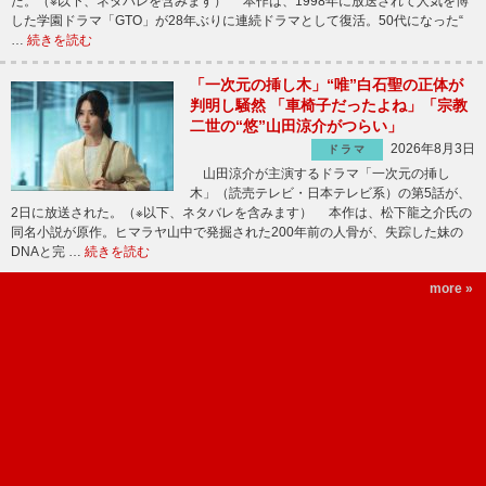
た。（※以下、ネタバレを含みます） 本作は、1998年に放送されて人気を博
した学園ドラマ「GTO」が28年ぶりに連続ドラマとして復活。50代になった“
…
続きを読む
「一次元の挿し木」“唯”白石聖の正体が
判明し騒然 「車椅子だったよね」「宗教
二世の“悠”山田涼介がつらい」
2026年8月3日
ドラマ
山田涼介が主演するドラマ「一次元の挿し
木」（読売テレビ・日本テレビ系）の第5話が、
2日に放送された。（※以下、ネタバレを含みます） 本作は、松下龍之介氏の
同名小説が原作。ヒマラヤ山中で発掘された200年前の人骨が、失踪した妹の
DNAと完 …
続きを読む
more »