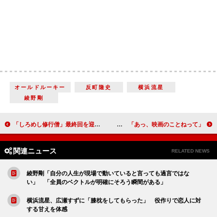
オールドルーキー
反町隆史
横浜流星
綾野剛
「しろめし修行僧」最終回を迎え“感謝の声”が多数 「見ている間、ずっと幸せだった」「テレ東さん、ありがとう」
山崎貴監督「新垣結衣さんから、試写後に『好き』と言われて固まった」 「あっ、映画のことねって」
関連ニュース
RELATED NEWS
綾野剛「自分の人生が現場で動いていると言っても過言ではな
い」 「全員のベクトルが明確にそろう瞬間がある」
横浜流星、広瀬すずに「膝枕をしてもらった」 役作りで恋人に対
する甘えを体感