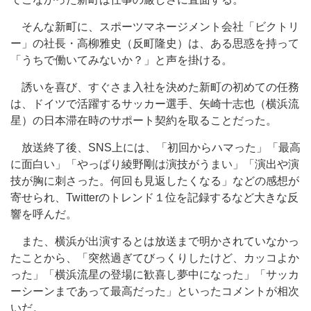
そんな新町に、スポーツマネージメント会社「ビクトリ
ー」の社長・高柳雅史（反町隆史）は、ある思惑を持って
「うちで働いてみないか？」と声を掛ける。
誘いを喜び、すぐさま入社を決めた新町の初めての任務
は、ドイツで活躍するサッカー選手、矢崎十志也（横浜流
星）の日本滞在時のサポート契約を取ることだった。
放送終了後、SNS上には、「初回からハマった」「最高
に面白い」「やっぱり綾野剛は演技がうまい」「演出や演
技が胸に刺さった。何回も見返したくなる」などの感想が
寄せられ、Twitterのトレンド１位を記録するなど大きな反
響を呼んだ。
また、横浜が出演するとは放送まで明かされていなかっ
たことから、「突然過ぎてびっくりしたけど、カッコよか
った」「横浜流星の登場に歓喜し夢中になった」「サッカ
ーシーンまであって最高だった」といったコメントが相次
いだ。