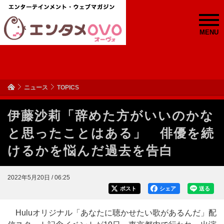
MENU
ニュース
TOPICS
伊藤沙莉「辞めた方がいいのかな
と思ったことはある」 俳優を続
けるかを悩んだ過去を告白
2022年5月20日 / 06:25
ポスト
シェア
送る
Huluオリジナル「あなたに聴かせたい歌があるんだ」配