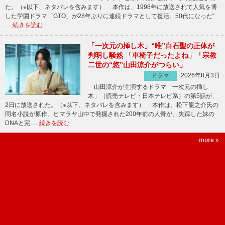
た。（※以下、ネタバレを含みます） 本作は、1998年に放送されて人気を博
した学園ドラマ「GTO」が28年ぶりに連続ドラマとして復活。50代になった“
…
続きを読む
「一次元の挿し木」“唯”白石聖の正体が
判明し騒然 「車椅子だったよね」「宗教
二世の“悠”山田涼介がつらい」
2026年8月3日
ドラマ
山田涼介が主演するドラマ「一次元の挿し
木」（読売テレビ・日本テレビ系）の第5話が、
2日に放送された。（※以下、ネタバレを含みます） 本作は、松下龍之介氏の
同名小説が原作。ヒマラヤ山中で発掘された200年前の人骨が、失踪した妹の
DNAと完 …
続きを読む
more »