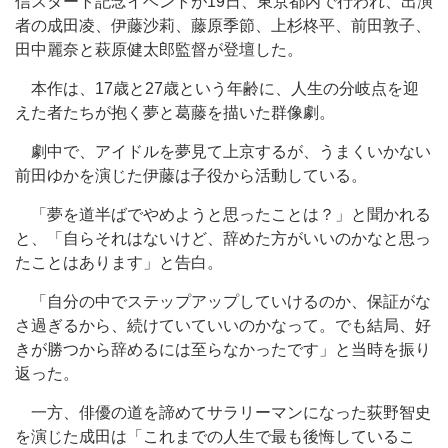
信スタート記念イベントが19日、東京都内で行われ、出演
者の成田凌、伊藤沙莉、藤原季節、上杉柊平、前田敦子、
田中麗奈と萩原健太郎監督が登壇した。
本作は、17歳と27歳という年齢に、人生の分岐点を迎
えた者たちが抱く夢と葛藤を描いた群像劇。
劇中で、アイドルを夢見て上京するが、うまくいかない
前田ゆかを演じた伊藤は子役から活動している。
「夢を道半ばでやめようと思ったことは？」と聞かれる
と、「自らそれはないけど、辞めた方がいいのかなと思っ
たことはあります」と告白。
「自分の中でステップアップしていけるのか、保証がな
さ過ぎるから、続けていていいのかなって。でも結局、好
きが勝つから辞めるには至らなかったです」と当時を振り
返った。
一方、俳優の道を諦めてサラリーマンになった荻野智史
を演じた成田は「これまでの人生で最も後悔しているこ