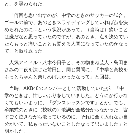
と」を尋ねられた。
「何回も思い出すのが、中学のときのサッカーの試合。
ゴールの前で、あのときスライディングしていれば点を決
められたのに…という状況があって。（当時は）痛いこと
は嫌だなと思っていたのですが、あのとき、点を決めてい
たらもっと痛いこととも闘える人間になっていたのかなっ
て」と振り返った。
人気アイドル・八木今日子と、その物まね芸人・島田ま
さみの二役を演じた前田は、同じ質問に、「中学と高校を
もっとちゃんと楽しめばよかったなって」と回答。
当時、AKB48のメンバーとして活動していたが、「中
学のときは、忙しいふりをしていました。どうにか行かな
くてもいいように、『ダンスレッスンです』とか。でも、
卒業式のときに（校歌の）歌詞が全然分からなかった。皆
すごく泣きながら歌っているのに、それに全く入れない自
分がいて、私もったいないことしたなって思いました」と
明かした。