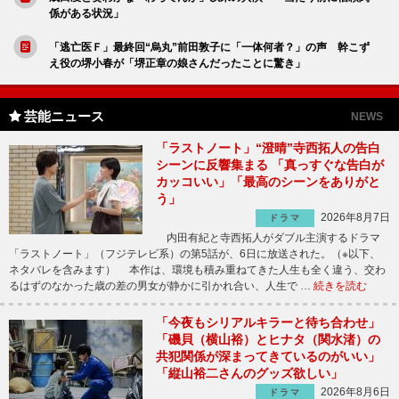
係がある状況」
「逃亡医Ｆ」最終回“烏丸”前田敦子に「一体何者？」の声 幹こず
え役の堺小春が「堺正章の娘さんだったことに驚き」
芸能ニュース
NEWS
「ラストノート」“澄晴”寺西拓人の告白
シーンに反響集まる 「真っすぐな告白が
カッコいい」「最高のシーンをありがと
う」
2026年8月7日
ドラマ
内田有紀と寺西拓人がダブル主演するドラマ
「ラストノート」（フジテレビ系）の第5話が、6日に放送された。（※以下、
ネタバレを含みます） 本作は、環境も積み重ねてきた人生も全く違う、交わ
るはずのなかった歳の差の男女が静かに引かれ合い、人生で …
続きを読む
「今夜もシリアルキラーと待ち合わせ」
「磯貝（横山裕）とヒナタ（関水渚）の
共犯関係が深まってきているのがいい」
「縦山裕二さんのグッズ欲しい」
2026年8月6日
ドラマ