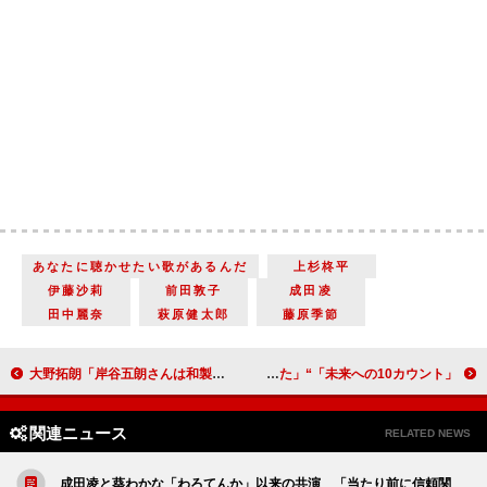
あなたに聴かせたい歌があるんだ
上杉柊平
伊藤沙莉
前田敦子
成田凌
田中麗奈
萩原健太郎
藤原季節
大野拓朗「岸谷五朗さんは和製シェークスピア」 「クラウディア」で地球ゴージャス初出演
「未来への10カウント」“祥吾”木村拓哉の“ループスパーリング”に反響 「見入ってしまった」「みんなカッコ良かった」
関連ニュース
RELATED NEWS
成田凌と葵わかな「わろてんか」以来の共演 「当たり前に信頼関