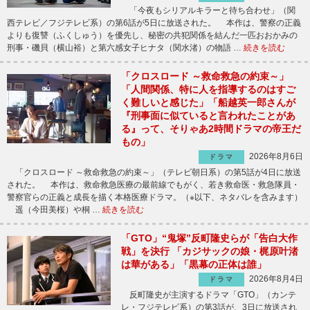
「今夜もシリアルキラーと待ち合わせ」（関
西テレビ／フジテレビ系）の第6話が5日に放送された。 本作は、警察の正義
よりも復讐（ふくしゅう）を優先し、秘密の共犯関係を結んだ一匹おおかみの
刑事・磯貝（横山裕）と第六感女子ヒナタ（関水渚）の物語 …
続きを読む
「クロスロード ～救命救急の約束～」
「人間関係、特に人を指導するのはすご
く難しいと感じた」「船越英一郎さんが
『刑事面に似ていると言われたことがあ
る』って、そりゃあ2時間ドラマの帝王だ
もの」
2026年8月6日
ドラマ
「クロスロード ～救命救急の約束～」（テレビ朝日系）の第5話が4日に放送
された。 本作は、救命救急医療の最前線でもがく、若き救命医・救急隊員・
警察官らの正義と成長を描く本格医療ドラマ。（※以下、ネタバレを含みます）
遥（今田美桜）や桐 …
続きを読む
「GTO」“鬼塚”反町隆史らが「告白大作
戦」を決行 「カジサックの娘・梶原叶渚
は華がある」「黒幕の正体は誰」
2026年8月4日
ドラマ
反町隆史が主演するドラマ「GTO」（カンテ
レ・フジテレビ系）の第3話が、3日に放送され