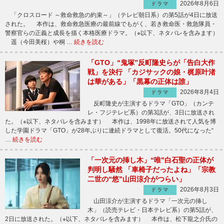
2026年8月6日
ドラマ
「クロスロード ～救命救急の約束～」（テレビ朝日系）の第5話が4日に放送
された。 本作は、救命救急医療の最前線でもがく、若き救命医・救急隊員・
警察官らの正義と成長を描く本格医療ドラマ。（※以下、ネタバレを含みます）
遥（今田美桜）や桐 …
続きを読む
「GTO」“鬼塚”反町隆史らが「告白大作
戦」を決行 「カジサックの娘・梶原叶渚
は華がある」「黒幕の正体は誰」
2026年8月4日
ドラマ
反町隆史が主演するドラマ「GTO」（カンテ
レ・フジテレビ系）の第3話が、3日に放送され
た。（※以下、ネタバレを含みます） 本作は、1998年に放送されて人気を博
した学園ドラマ「GTO」が28年ぶりに連続ドラマとして復活。50代になった“
…
続きを読む
「一次元の挿し木」“唯”白石聖の正体が
判明し騒然 「車椅子だったよね」「宗教
二世の“悠”山田涼介がつらい」
2026年8月3日
ドラマ
山田涼介が主演するドラマ「一次元の挿し
木」（読売テレビ・日本テレビ系）の第5話が、
2日に放送された。（※以下、ネタバレを含みます） 本作は、松下龍之介氏の