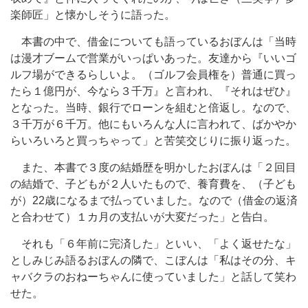
楽師匠」と懐かしそうに語った。
本書の中で、借金についても語っているおぼんは「当時
は漫才ブームで営業がいっぱいあった。友達から『いいゴ
ルフ場ができるらしいよ。（ゴルフ会員権を）普通に買っ
たら１億円が、今なら３千万』と言われ、『それはぜひ』
となった。当時、銀行でローンを組むと倍返し。なので、
３千万が６千万。他にもいろんな人に言われて、ばかやか
らいろいろと買っちゃって」と苦笑交じりに振り返った。
また、本書で３度の結婚歴を明かしたおぼんは「２回目
の結婚で、子どもが２人いたもので、養育費を、（子ども
が）22歳になるまで払っていました。なので（借金の返済
と合わせて）１カ月の支払いが大変だった」と告白。
それも「６年前に完済した」といい、「よく返せたな」
としみじみ語るおぼんの隣で、こぼんは「私はその分、キ
ャバクラのおねーちゃんに使っていました」と話して笑わ
せた。