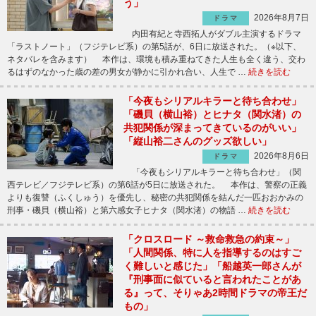
う」
2026年8月7日
ドラマ
内田有紀と寺西拓人がダブル主演するドラマ
「ラストノート」（フジテレビ系）の第5話が、6日に放送された。（※以下、
ネタバレを含みます） 本作は、環境も積み重ねてきた人生も全く違う、交わ
るはずのなかった歳の差の男女が静かに引かれ合い、人生で …
続きを読む
「今夜もシリアルキラーと待ち合わせ」
「磯貝（横山裕）とヒナタ（関水渚）の
共犯関係が深まってきているのがいい」
「縦山裕二さんのグッズ欲しい」
2026年8月6日
ドラマ
「今夜もシリアルキラーと待ち合わせ」（関
西テレビ／フジテレビ系）の第6話が5日に放送された。 本作は、警察の正義
よりも復讐（ふくしゅう）を優先し、秘密の共犯関係を結んだ一匹おおかみの
刑事・磯貝（横山裕）と第六感女子ヒナタ（関水渚）の物語 …
続きを読む
「クロスロード ～救命救急の約束～」
「人間関係、特に人を指導するのはすご
く難しいと感じた」「船越英一郎さんが
『刑事面に似ていると言われたことがあ
る』って、そりゃあ2時間ドラマの帝王だ
もの」