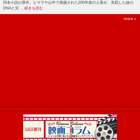
同名小説が原作。ヒマラヤ山中で発掘された200年前の人骨が、失踪した妹の
DNAと完 …
続きを読む
more »