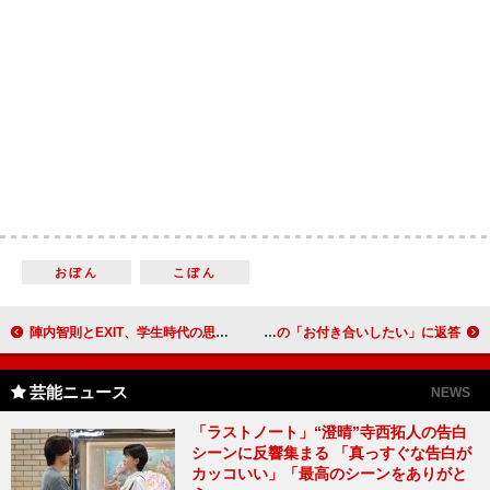
おぼん
こぼん
陣内智則とEXIT、学生時代の思い出話を披露 りんたろー。「成績はオール５」「生徒会長だった」と明かされる
磯村勇斗「うれしいですが『速攻』というわけには」 ３時のヒロイン・かなでの「お付き合いしたい」に返答
芸能ニュース
NEWS
「ラストノート」“澄晴”寺西拓人の告白
シーンに反響集まる 「真っすぐな告白が
カッコいい」「最高のシーンをありがと