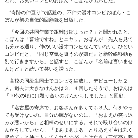
われ、お笑いコンビのおぼん・こぼんが出席した。
“奇跡の仲直り”で話題の、不仲の漫才コンビおぼん・こ
ぼんが初の自伝的回顧録を出版した。
「今回の共同作業で距離は縮まった？」と聞かれると、
こぼんは「普通ですね」とニヤリ。おぼんが「先人を見て
も分かる通り、仲のいい漫才コンビなんていない。ひどい
コンビだと、『同じ空気を吸うのが嫌だ』と新幹線移動も
別で行きますから」と話すと、こぼんが「名前は言いませ
んけど」と続いて笑いを誘った。
高校の同級生同士でコンビを結成し、デビューした２
人。過去に大きなけんかは３、４回したそうで、おぼんは
「10代の頃には殴り合いのけんかもしました」と回顧。
「名古屋の寄席で、お客さんが多くても３人。何をやっ
ても受けないの。自分の腕がないのに、『おまえの突っ込
みが悪いから』と相棒のせいにする。それで殴り合いのけ
んかをしていたら、『まあまあまあ。とりあえず今は丸く
収めて』と仲に入ってくれたのが、今は亡き（三笑亭）夢