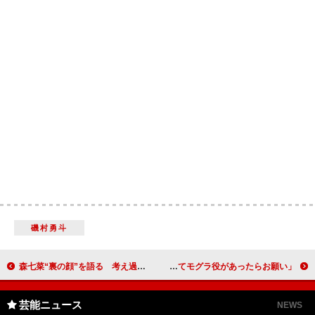
磯村勇斗
森七菜“裏の顔”を語る 考え過ぎると「脳みそで返事」
塚田僚一、直木賞＆本屋大賞候補の加藤シゲアキに「刺激を受ける」 「実写になってモグラ役があったらお願い」
芸能ニュース
NEWS