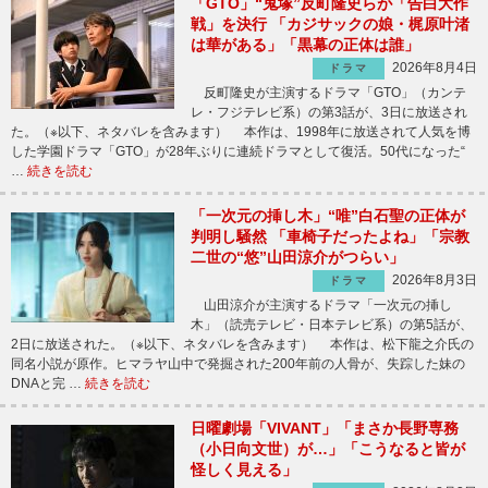
「GTO」“鬼塚”反町隆史らが「告白大作
戦」を決行 「カジサックの娘・梶原叶渚
は華がある」「黒幕の正体は誰」
2026年8月4日
ドラマ
反町隆史が主演するドラマ「GTO」（カンテ
レ・フジテレビ系）の第3話が、3日に放送され
た。（※以下、ネタバレを含みます） 本作は、1998年に放送されて人気を博
した学園ドラマ「GTO」が28年ぶりに連続ドラマとして復活。50代になった“
…
続きを読む
「一次元の挿し木」“唯”白石聖の正体が
判明し騒然 「車椅子だったよね」「宗教
二世の“悠”山田涼介がつらい」
2026年8月3日
ドラマ
山田涼介が主演するドラマ「一次元の挿し
木」（読売テレビ・日本テレビ系）の第5話が、
2日に放送された。（※以下、ネタバレを含みます） 本作は、松下龍之介氏の
同名小説が原作。ヒマラヤ山中で発掘された200年前の人骨が、失踪した妹の
DNAと完 …
続きを読む
日曜劇場「VIVANT」「まさか長野専務
（小日向文世）が…」「こうなると皆が
怪しく見える」