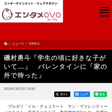
MENU
ニュース
TOPICS
磯村勇斗「学生の頃に好きな子が
いて…」 バレンタインに「家の
外で待った」
2021年1月21日 / 16:50
ポスト
シェア
送る
ブルガリ「イル・チョコラート サン・ヴァレンティー