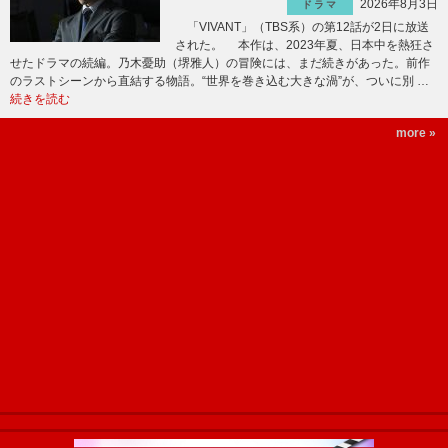
2026年8月3日
ドラマ
「VIVANT」（TBS系）の第12話が2日に放送
された。 本作は、2023年夏、日本中を熱狂さ
せたドラマの続編。乃木憂助（堺雅人）の冒険には、まだ続きがあった。前作
のラストシーンから直結する物語。“世界を巻き込む大きな渦”が、ついに別 …
続きを読む
more »