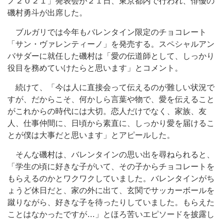
ノ２０２１」発表会が２１日、東京都内で行われ、俳優の
磯村勇斗が出席した。
ブルガリでは今年もバレンタイン限定のチョコレート
「サン・ヴァレンティーノ」を発売する。スペシャルアン
バサダーに就任した磯村は「愛の伝道師として、しっかり
役目を務めていけたらと思います」とコメント。
続けて、「今は人に直接会って伝えるのが難しい状況で
すが、だからこそ、何かしら言葉や物で、愛を伝えること
がこれからの時代には大切。恋人だけでなく、家族、友
人、仕事仲間に、日頃から素直に、しっかり愛を届けるこ
とが僕は大事だと思います」とアピールした。
そんな磯村は、バレンタインの思い出を尋ねられると、
「学生の頃に好きな子がいて、その子からチョコレートを
もらえるのかとワクワクしていました。バレンタインがち
ょうど休日だと、家の外に出て、玄関でサッカーボールを
蹴りながら、好きな子を待ったりしていました。もらえた
ことはなかったですが…」とほろ苦いエピソードを披露し