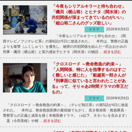
「今夜もシリアルキラーと待ち合わせ」
「磯貝（横山裕）とヒナタ（関水渚）の
共犯関係が深まってきているのがいい」
「縦山裕二さんのグッズ欲しい」
2026年8月6日
ドラマ
「今夜もシリアルキラーと待ち合わせ」（関
西テレビ／フジテレビ系）の第6話が5日に放送された。 本作は、警察の正義
よりも復讐（ふくしゅう）を優先し、秘密の共犯関係を結んだ一匹おおかみの
刑事・磯貝（横山裕）と第六感女子ヒナタ（関水渚）の物語 …
続きを読む
「クロスロード ～救命救急の約束～」
「人間関係、特に人を指導するのはすご
く難しいと感じた」「船越英一郎さんが
『刑事面に似ていると言われたことがあ
る』って、そりゃあ2時間ドラマの帝王だ
もの」
2026年8月6日
ドラマ
「クロスロード ～救命救急の約束～」（テレビ朝日系）の第5話が4日に放送
された。 本作は、救命救急医療の最前線でもがく、若き救命医・救急隊員・
警察官らの正義と成長を描く本格医療ドラマ。（※以下、ネタバレを含みます）
遥（今田美桜）や桐 …
続きを読む