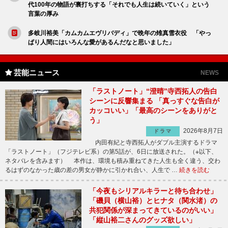
代100年の物語が裏打ちする「それでも人生は続いていく」という
言葉の厚み
多岐川裕美「カムカムエヴリバディ」で晩年の雉真雪衣役 「やっ
ぱり人間にはいろんな愛があるんだなと思いました」
芸能ニュース
NEWS
「ラストノート」“澄晴”寺西拓人の告白
シーンに反響集まる 「真っすぐな告白が
カッコいい」「最高のシーンをありがと
う」
2026年8月7日
ドラマ
内田有紀と寺西拓人がダブル主演するドラマ
「ラストノート」（フジテレビ系）の第5話が、6日に放送された。（※以下、
ネタバレを含みます） 本作は、環境も積み重ねてきた人生も全く違う、交わ
るはずのなかった歳の差の男女が静かに引かれ合い、人生で …
続きを読む
「今夜もシリアルキラーと待ち合わせ」
「磯貝（横山裕）とヒナタ（関水渚）の
共犯関係が深まってきているのがいい」
「縦山裕二さんのグッズ欲しい」