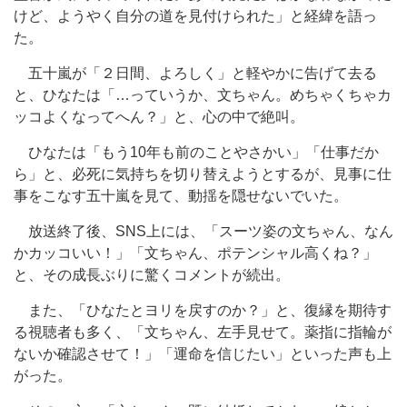
けど、ようやく自分の道を見付けられた」と経緯を語っ
た。
五十嵐が「２日間、よろしく」と軽やかに告げて去る
と、ひなたは「…っていうか、文ちゃん。めちゃくちゃカ
ッコよくなってへん？」と、心の中で絶叫。
ひなたは「もう10年も前のことやさかい」「仕事だか
ら」と、必死に気持ちを切り替えようとするが、見事に仕
事をこなす五十嵐を見て、動揺を隠せないでいた。
放送終了後、SNS上には、「スーツ姿の文ちゃん、なん
かカッコいい！」「文ちゃん、ポテンシャル高くね？」
と、その成長ぶりに驚くコメントが続出。
また、「ひなたとヨリを戻すのか？」と、復縁を期待す
る視聴者も多く、「文ちゃん、左手見せて。薬指に指輪が
ないか確認させて！」「運命を信じたい」といった声も上
がった。