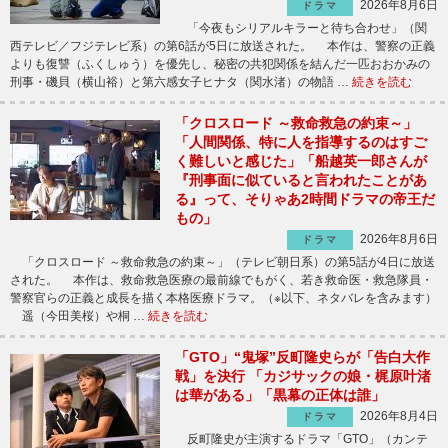
2026年8月6日
ドラマ
「今夜もシリアルキラーと待ち合わせ」（関
西テレビ／フジテレビ系）の第6話が5日に放送された。 本作は、警察の正義
よりも復讐（ふくしゅう）を優先し、秘密の共犯関係を結んだ一匹おおかみの
刑事・磯貝（横山裕）と第六感女子ヒナタ（関水渚）の物語 …
続きを読む
「クロスロード ～救命救急の約束～」
「人間関係、特に人を指導するのはすご
く難しいと感じた」「船越英一郎さんが
『刑事面に似ていると言われたことがあ
る』って、そりゃあ2時間ドラマの帝王だ
もの」
2026年8月6日
ドラマ
「クロスロード ～救命救急の約束～」（テレビ朝日系）の第5話が4日に放送
された。 本作は、救命救急医療の最前線でもがく、若き救命医・救急隊員・
警察官らの正義と成長を描く本格医療ドラマ。（※以下、ネタバレを含みます）
遥（今田美桜）や桐 …
続きを読む
「GTO」“鬼塚”反町隆史らが「告白大作
戦」を決行 「カジサックの娘・梶原叶渚
は華がある」「黒幕の正体は誰」
2026年8月4日
ドラマ
反町隆史が主演するドラマ「GTO」（カンテ