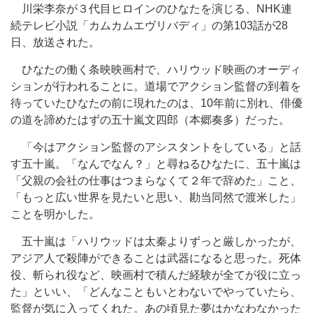
川栄李奈が３代目ヒロインのひなたを演じる、NHK連
続テレビ小説「カムカムエヴリバディ」の第103話が28
日、放送された。
ひなたの働く条映映画村で、ハリウッド映画のオーディ
ションが行われることに。道場でアクション監督の到着を
待っていたひなたの前に現れたのは、10年前に別れ、俳優
の道を諦めたはずの五十嵐文四郎（本郷奏多）だった。
「今はアクション監督のアシスタントをしている」と話
す五十嵐。「なんでなん？」と尋ねるひなたに、五十嵐は
「父親の会社の仕事はつまらなくて２年で辞めた」こと、
「もっと広い世界を見たいと思い、勘当同然で渡米した」
ことを明かした。
五十嵐は「ハリウッドは太秦よりずっと厳しかったが、
アジア人で殺陣ができることは武器になると思った。死体
役、斬られ役など、映画村で積んだ経験が全てが役に立っ
た」といい、「どんなこともいとわないでやっていたら、
監督が気に入ってくれた。あの頃見た夢はかなわなかった