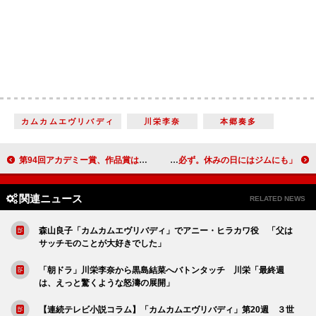
カムカムエヴリバディ
川栄李奈
本郷奏多
第94回アカデミー賞、作品賞は『コーダ あいのうた』 『ドライブ・マイ・カー』は国際長編映画賞を受賞
天海祐希、日々の健康管理法を語る 「ストレッチは必ず。休みの日にはジムにも」
関連ニュース
RELATED NEWS
森山良子「カムカムエヴリバディ」でアニー・ヒラカワ役 「父は
サッチモのことが大好きでした」
「朝ドラ」川栄李奈から黒島結菜へバトンタッチ 川栄「最終週
は、えっと驚くような怒濤の展開」
【連続テレビ小説コラム】「カムカムエヴリバディ」第20週 ３世