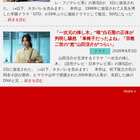
レ・フジテレビ系）の第3話が、3日に放送され
た。（※以下、ネタバレを含みます） 本作は、1998年に放送されて人気を博
した学園ドラマ「GTO」が28年ぶりに連続ドラマとして復活。50代になった“
…
続きを読む
「一次元の挿し木」“唯”白石聖の正体が
判明し騒然 「車椅子だったよね」「宗教
二世の“悠”山田涼介がつらい」
2026年8月3日
ドラマ
山田涼介が主演するドラマ「一次元の挿し
木」（読売テレビ・日本テレビ系）の第5話が、
2日に放送された。（※以下、ネタバレを含みます） 本作は、松下龍之介氏の
同名小説が原作。ヒマラヤ山中で発掘された200年前の人骨が、失踪した妹の
DNAと完 …
続きを読む
more »