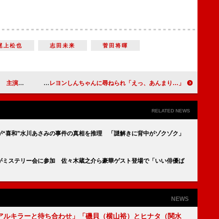
尾上松也
志田未来
菅田将暉
臣賞」を受賞
川栄李奈、朝ドラの役作りが忍者アクションに生きた？ クレヨンしんちゃんに尋ねられ「えっ、あんまり…」
RELATED NEWS
が“喜和”水川あさみの事件の真相を推理 「謎解きに背中がゾクゾク」
暉がミステリー会に参加 佐々木蔵之介ら豪華ゲスト登場で「いい俳優ば
NEWS
アルキラーと待ち合わせ」「磯貝（横山裕）とヒナタ（関水