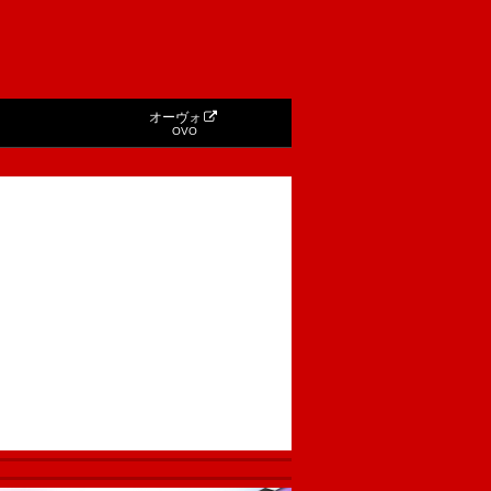
オーヴォ
OVO