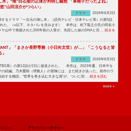
し木」“唯”白石聖の正体が判明し騒然 「車椅子だったよね」
“悠”山田涼介がつらい」
2026年8月3日
ドラマ
するドラマ「一次元の挿し木」（読売テレビ・日本テレビ系）の第5話
された。（※以下、ネタバレを含みます） 本作は、松下龍之介氏の同名小
ヤ山中で発掘された200年前の人骨が、失踪した妹のDNAと完 …
続きを
IVANT」「まさか長野専務（小日向文世）が…」「こうなると皆
る」
2026年8月3日
ドラマ
（TBS系）の第12話が2日に放送された。 本作は、2023年夏、日本中を
マの続編。乃木憂助（堺雅人）の冒険には、まだ続きがあった。前作のラ
結する物語。“世界を巻き込む大きな渦”が、ついに別 …
続きを読む
more »