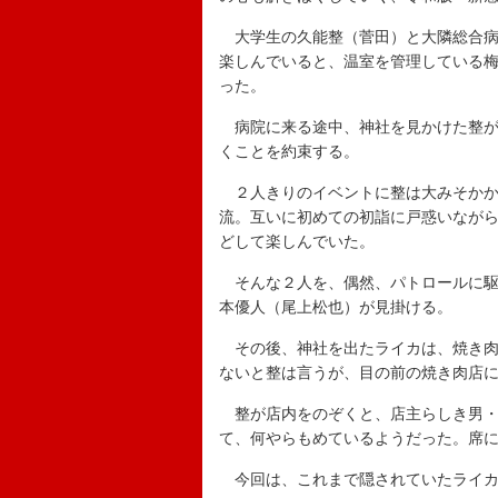
大学生の久能整（菅田）と大隣総合病
楽しんでいると、温室を管理している
った。
病院に来る途中、神社を見かけた整が
くことを約束する。
２人きりのイベントに整は大みそかか
流。互いに初めての初詣に戸惑いなが
どして楽しんでいた。
そんな２人を、偶然、パトロールに駆
本優人（尾上松也）が見掛ける。
その後、神社を出たライカは、焼き肉
ないと整は言うが、目の前の焼き肉店
整が店内をのぞくと、店主らしき男・
て、何やらもめているようだった。席
今回は、これまで隠されていたライカ