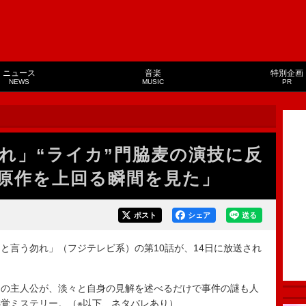
ニュース
音楽
特別企画
NEWS
MUSIC
PR
れ」“ライカ”門脇麦の演技に反
原作を上回る瞬間を見た」
ポスト
シェア
送る
言う勿れ」（フジテレビ系）の第10話が、14日に放送され
の主人公が、淡々と自身の見解を述べるだけで事件の謎も人
覚ミステリー。（※以下、ネタバレあり）