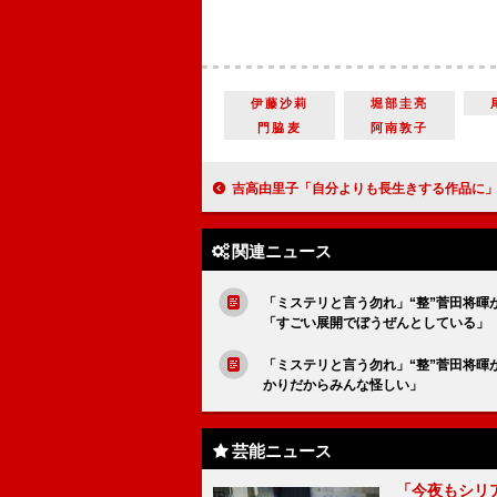
伊藤沙莉
堀部圭亮
門脇麦
阿南敦子
吉高由里子「自分よりも長生きする作品に」 主演ドラマ「最愛」が「総務大
関連ニュース
「ミステリと言う勿れ」“整”菅田将暉
「すごい展開でぼうぜんとしている」
「ミステリと言う勿れ」“整”菅田将
かりだからみんな怪しい」
芸能ニュース
「今夜もシリ