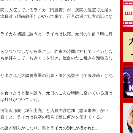
院に入院しているライカ（門脇麦）が、病院の温室で足湯を
梅津真波（阿南敦子）がやって来て、正月の過ごし方の話にな
ライカを初詣に誘うと、ライカは快諾。元日の午前３時に行
らソワソワしながら過ごし、約束の時間に神社でライカと合
らも参拝をして、おみくじを引き、屋台のたこ焼きを頬張るな
り出された大隣警察署の刑事・風呂光聖子（伊藤沙莉）と池
を食べようと整を誘う。元日のこんな時間に空いている店は
には灯りがついていた。
浦部沢邦夫（堀部圭亮）と店員の沙也加（志田未来）がい
に着くと、ライカは数字の暗号で整に何かを伝えてくる。
の謎が明らかになり、整とライカの別れが描かれた。