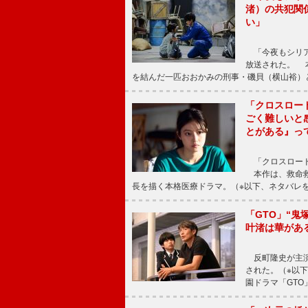
渚）の共犯関
い」
「今夜もシリア
放送された。 
を結んだ一匹おおかみの刑事・磯貝（横山裕）
「クロスロー
ごく難しいと
とがある』っ
「クロスロード
本作は、救命救
長を描く本格医療ドラマ。（※以下、ネタバレ
「GTO」“
叶渚は華があ
反町隆史が主演
された。（※以
園ドラマ「GTO