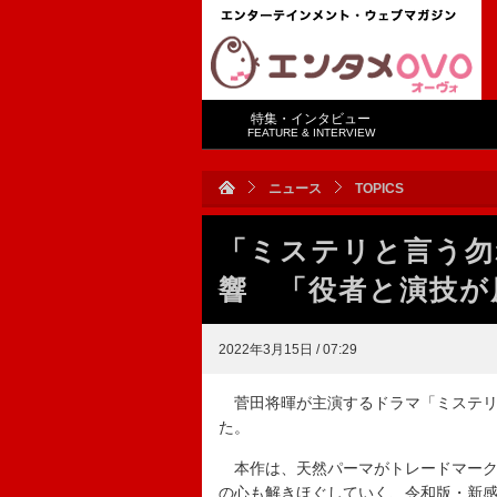
特集・インタビュー
FEATURE & INTERVIEW
ニュース
TOPICS
「ミステリと言う勿
響 「役者と演技が
2022年3月15日 / 07:29
菅田将暉が主演するドラマ「ミステリと
た。
本作は、天然パーマがトレードマーク
の心も解きほぐしていく、令和版・新感