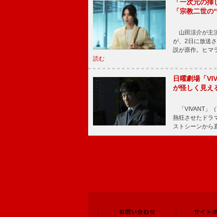
「一次元の挿
「宗教二世の
山田涼介が主演
が、2日に放送
説が原作。ヒマラ
読む
日曜劇場「V
が怪しく見え
「VIVANT」
熱狂させたドラ
ストシーンから直