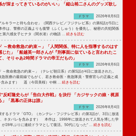
係が深まってきているのがいい」「縦山裕二さんのグッズ欲し
2026年8月6日
ドラマ
ルキラーと待ち合わせ」（関西テレビ／フジテレビ系）の第6話が5日に
本作は、警察の正義よりも復讐（ふくしゅう）を優先し、秘密の共犯関係
と第六感女子ヒナタ（関水渚）の物語 …
続きを読む
ド ～救命救急の約束～」「人間関係、特に人を指導するのはす
感じた」「船越英一郎さんが『刑事面に似ていると言われたこ
て、そりゃあ2時間ドラマの帝王だもの」
2026年8月6日
ドラマ
 ～救命救急の約束～」（テレビ朝日系）の第5話が4日に放送された。
急医療の最前線でもがく、若き救命医・救急隊員・警察官らの正義と成
を含みます） 遥（今田美桜）や桐 …
続きを読む
鬼塚”反町隆史らが「告白大作戦」を決行 「カジサックの娘・梶原
る」「黒幕の正体は誰」
2026年8月4日
ドラマ
するドラマ「GTO」（カンテレ・フジテレビ系）の第3話が、3日に放送
下、ネタバレを含みます） 本作は、1998年に放送されて人気を博した学
」が28年ぶりに連続ドラマとして復活。50代になった“ …
続きを読む