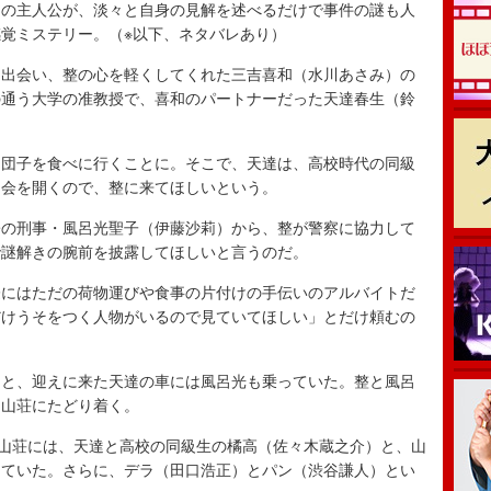
の主人公が、淡々と自身の見解を述べるだけで事件の謎も人
覚ミステリー。（※以下、ネタバレあり）
出会い、整の心を軽くしてくれた三吉喜和（水川あさみ）の
の通う大学の准教授で、喜和のパートナーだった天達春生（鈴
団子を食べに行くことに。そこで、天達は、高校時代の同級
ー会を開くので、整に来てほしいという。
の刑事・風呂光聖子（伊藤沙莉）から、整が警察に協力して
で謎解きの腕前を披露してほしいと言うのだ。
にはただの荷物運びや食事の片付けの手伝いのアルバイトだ
だけうそをつく人物がいるので見ていてほしい」とだけ頼むの
と、迎えに来た天達の車には風呂光も乗っていた。整と風呂
た山荘にたどり着く。
山荘には、天達と高校の同級生の橘高（佐々木蔵之介）と、山
っていた。さらに、デラ（田口浩正）とパン（渋谷謙人）とい