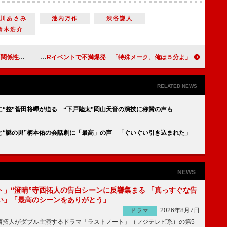
水川あさみ
池内万作
渋谷謙人
鈴木浩介
ずなのに…」
ミキ昴生、映画PRイベントで不満爆発 「特殊メーク、俺は５分よ」
RELATED NEWS
“整”菅田将暉が迫る “下戸陸太”岡山天音の演技に称賛の声も
と“謎の男”柄本佑の会話劇に「最高」の声 「ぐいぐい引き込まれた」
NEWS
ト」“澄晴”寺西拓人の告白シーンに反響集まる 「真っすぐな告
い」「最高のシーンをありがとう」
2026年8月7日
ドラマ
拓人がダブル主演するドラマ「ラストノート」（フジテレビ系）の第5