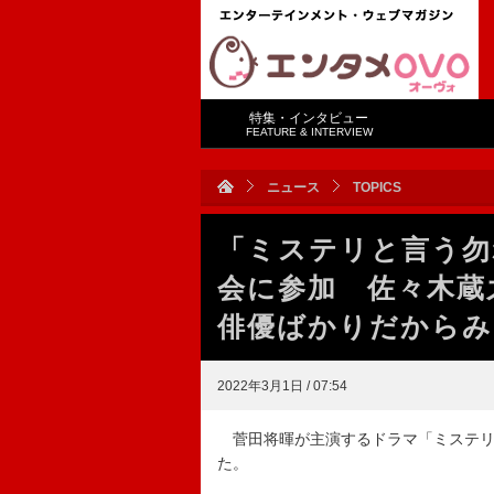
特集・インタビュー
FEATURE & INTERVIEW
ニュース
TOPICS
「ミステリと言う勿
会に参加 佐々木蔵
俳優ばかりだからみ
2022年3月1日 / 07:54
菅田将暉が主演するドラマ「ミステリ
た。