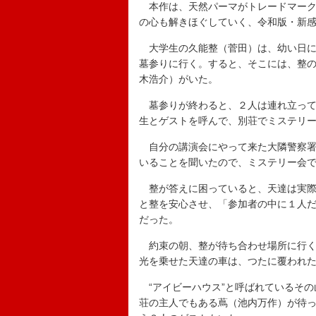
本作は、天然パーマがトレードマーク
の心も解きほぐしていく、令和版・新感
大学生の久能整（菅田）は、幼い日に
墓参りに行く。すると、そこには、整
木浩介）がいた。
墓参りが終わると、２人は連れ立って
生とゲストを呼んで、別荘でミステリ
自分の講演会にやって来た大隣警察署
いることを聞いたので、ミステリー会
整が答えに困っていると、天達は実際
と整を安心させ、「参加者の中に１人
だった。
約束の朝、整が待ち合わせ場所に行く
光を乗せた天達の車は、つたに覆われ
“アイビーハウス”と呼ばれているその
荘の主人でもある蔦（池内万作）が待