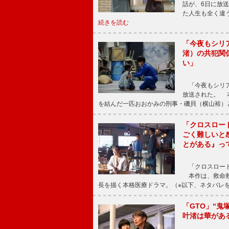
話が、6日に放
た人生も全く違
続きを読む
「今夜もシリ
渚）の共犯関
い」
「今夜もシリア
放送された。 
を結んだ一匹おおかみの刑事・磯貝（横山裕）
「クロスロー
ごく難しいと
とがある』っ
「クロスロード
本作は、救命救
長を描く本格医療ドラマ。（※以下、ネタバレ
「GTO」“
叶渚は華があ