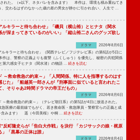
送された。（※以下、ネタバレを含みます） 本作は、環境も積み重ねてき
う、交わるはずのなかった歳の差の男女が静かに引かれ合い、人生で …
アルキラーと待ち合わせ」「磯貝（横山裕）とヒナタ（関水
係が深まってきているのがいい」「縦山裕二さんのグッズ欲し
2026年8月6日
ドラマ
ルキラーと待ち合わせ」（関西テレビ／フジテレビ系）の第6話が5日に
本作は、警察の正義よりも復讐（ふくしゅう）を優先し、秘密の共犯関係
と第六感女子ヒナタ（関水渚）の物語 …
続きを読む
ド ～救命救急の約束～」「人間関係、特に人を指導するのはす
感じた」「船越英一郎さんが『刑事面に似ていると言われたこ
て、そりゃあ2時間ドラマの帝王だもの」
2026年8月6日
ドラマ
 ～救命救急の約束～」（テレビ朝日系）の第5話が4日に放送された。
急医療の最前線でもがく、若き救命医・救急隊員・警察官らの正義と成
を含みます） 遥（今田美桜）や桐 …
続きを読む
鬼塚”反町隆史らが「告白大作戦」を決行 「カジサックの娘・梶原
る」「黒幕の正体は誰」
2026年8月4日
ドラマ