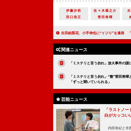
伊藤沙莉
佐々木蔵之介
田口浩正
菅田将暉
生田絵梨花、小手伸也に“イジり”を連発 「関係性に終止符を打ったは
関連ニュース
「ミステリと言う勿れ」放火事件の謎に
「ミステリと言う勿れ」“整”菅田将暉
「ずっと聞いていられる」
芸能ニュース
「ラストノー
白がカッコい
内田有紀と寺西