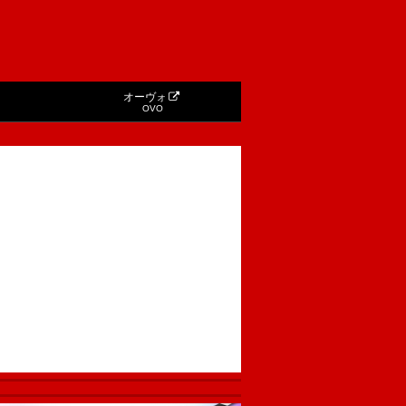
オーヴォ
OVO