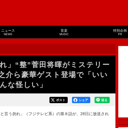
ニュース
音楽
特別企画
NEWS
MUSIC
PR
れ」“整”菅田将暉がミステリー
之介ら豪華ゲスト登場で「いい
んな怪しい」
ポスト
シェア
送る
と言う勿れ」（フジテレビ系）の第８話が、28日に放送され