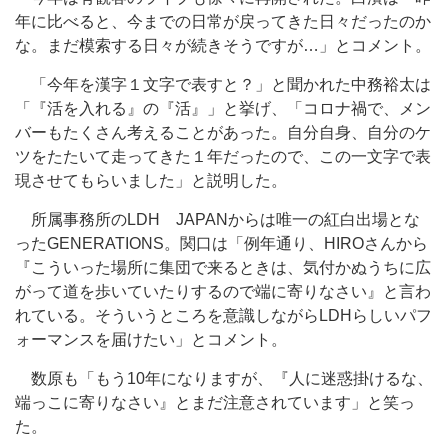
年に比べると、今までの日常が戻ってきた日々だったのか
な。まだ模索する日々が続きそうですが…」とコメント。
「今年を漢字１文字で表すと？」と聞かれた中務裕太は
「『活を入れる』の『活』」と挙げ、「コロナ禍で、メン
バーもたくさん考えることがあった。自分自身、自分のケ
ツをたたいて走ってきた１年だったので、この一文字で表
現させてもらいました」と説明した。
所属事務所のLDH JAPANからは唯一の紅白出場とな
ったGENERATIONS。関口は「例年通り、HIROさんから
『こういった場所に集団で来るときは、気付かぬうちに広
がって道を歩いていたりするので端に寄りなさい』と言わ
れている。そういうところを意識しながらLDHらしいパフ
ォーマンスを届けたい」とコメント。
数原も「もう10年になりますが、『人に迷惑掛けるな、
端っこに寄りなさい』とまだ注意されています」と笑っ
た。