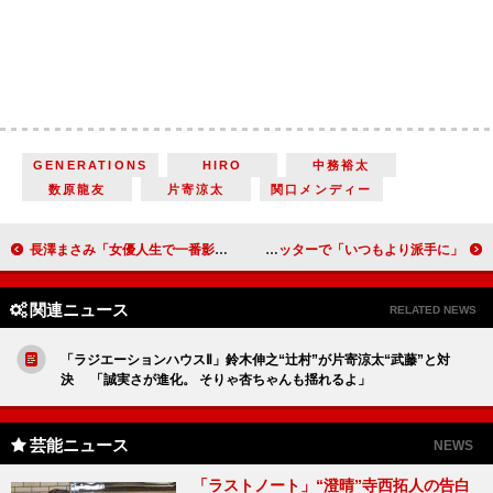
GENERATIONS
HIRO
中務裕太
数原龍友
片寄涼太
関口メンディー
長澤まさみ「女優人生で一番影響を受けたのはダー子」 小手伸也「長澤さんは意外と暗いところがある」
LiSA、今年の漢字１文字は「祝」 紅白トップバッターで「いつもより派手に」
関連ニュース
RELATED NEWS
「ラジエーションハウスⅡ」鈴木伸之“辻村”が片寄涼太“武藤”と対
決 「誠実さが進化。 そりゃ杏ちゃんも揺れるよ」
芸能ニュース
NEWS
「ラストノート」“澄晴”寺西拓人の告白