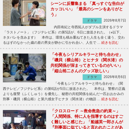
シーンに反響集まる 「真っすぐな告白が
カッコいい」「最高のシーンをありがと
う」
2026年8月7日
ドラマ
内田有紀と寺西拓人がダブル主演するドラマ
「ラストノート」（フジテレビ系）の第5話が、6日に放送された。（※以下、
ネタバレを含みます） 本作は、環境も積み重ねてきた人生も全く違う、交わ
るはずのなかった歳の差の男女が静かに引かれ合い、人生で …
続きを読む
「今夜もシリアルキラーと待ち合わせ」
「磯貝（横山裕）とヒナタ（関水渚）の
共犯関係が深まってきているのがいい」
「縦山裕二さんのグッズ欲しい」
2026年8月6日
ドラマ
「今夜もシリアルキラーと待ち合わせ」（関
西テレビ／フジテレビ系）の第6話が5日に放送された。 本作は、警察の正義
よりも復讐（ふくしゅう）を優先し、秘密の共犯関係を結んだ一匹おおかみの
刑事・磯貝（横山裕）と第六感女子ヒナタ（関水渚）の物語 …
続きを読む
「クロスロード ～救命救急の約束～」
「人間関係、特に人を指導するのはすご
く難しいと感じた」「船越英一郎さんが
『刑事面に似ていると言われたことがあ