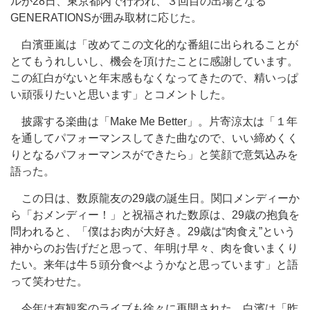
ルが28日、東京都内で行われ、３回目の出場となる
GENERATIONSが囲み取材に応じた。
白濱亜嵐は「改めてこの文化的な番組に出られることが
とてもうれしいし、機会を頂けたことに感謝しています。
この紅白がないと年末感もなくなってきたので、精いっぱ
い頑張りたいと思います」とコメントした。
披露する楽曲は「Make Me Better」。片寄涼太は「１年
を通してパフォーマンスしてきた曲なので、いい締めくく
りとなるパフォーマンスができたら」と笑顔で意気込みを
語った。
この日は、数原龍友の29歳の誕生日。関口メンディーか
ら「おメンディー！」と祝福された数原は、29歳の抱負を
問われると、「僕はお肉が大好き。29歳は“肉食え”という
神からのお告げだと思って、年明け早々、肉を食いまくり
たい。来年は牛５頭分食べようかなと思っています」と語
って笑わせた。
今年は有観客のライブも徐々に再開された。白濱は「昨