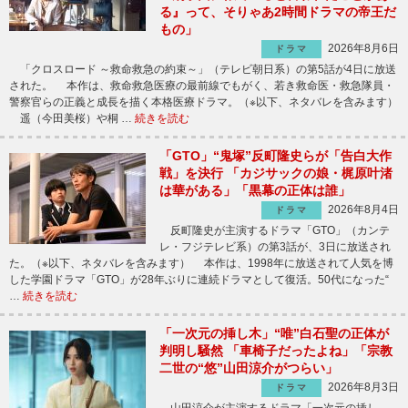
る』って、そりゃあ2時間ドラマの帝王だ
もの」
2026年8月6日
ドラマ
「クロスロード ～救命救急の約束～」（テレビ朝日系）の第5話が4日に放送
された。 本作は、救命救急医療の最前線でもがく、若き救命医・救急隊員・
警察官らの正義と成長を描く本格医療ドラマ。（※以下、ネタバレを含みます）
遥（今田美桜）や桐 …
続きを読む
「GTO」“鬼塚”反町隆史らが「告白大作
戦」を決行 「カジサックの娘・梶原叶渚
は華がある」「黒幕の正体は誰」
2026年8月4日
ドラマ
反町隆史が主演するドラマ「GTO」（カンテ
レ・フジテレビ系）の第3話が、3日に放送され
た。（※以下、ネタバレを含みます） 本作は、1998年に放送されて人気を博
した学園ドラマ「GTO」が28年ぶりに連続ドラマとして復活。50代になった“
…
続きを読む
「一次元の挿し木」“唯”白石聖の正体が
判明し騒然 「車椅子だったよね」「宗教
二世の“悠”山田涼介がつらい」
2026年8月3日
ドラマ
山田涼介が主演するドラマ「一次元の挿し