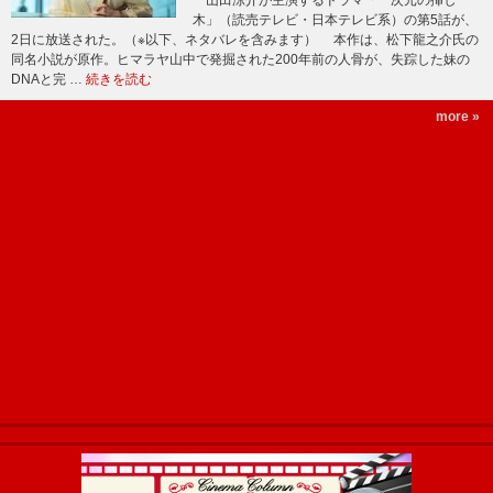
木」（読売テレビ・日本テレビ系）の第5話が、
2日に放送された。（※以下、ネタバレを含みます） 本作は、松下龍之介氏の
同名小説が原作。ヒマラヤ山中で発掘された200年前の人骨が、失踪した妹の
DNAと完 …
続きを読む
more »