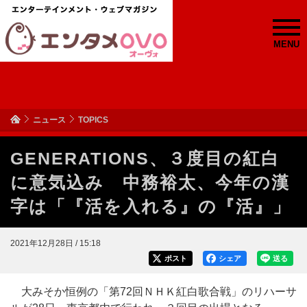
MENU
ニュース
TOPICS
GENERATIONS、３度目の紅白
に意気込み 中務裕太、今年の漢
字は「『活を入れる』の『活』」
2021年12月28日 / 15:18
ポスト
シェア
送る
大みそか恒例の「第72回ＮＨＫ紅白歌合戦」のリハーサ