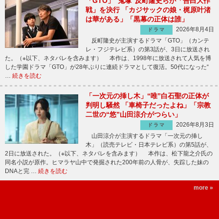
「GTO」“鬼塚”反町隆史らが「告白大作
戦」を決行 「カジサックの娘・梶原叶渚
は華がある」「黒幕の正体は誰」
2026年8月4日
ドラマ
反町隆史が主演するドラマ「GTO」（カンテ
レ・フジテレビ系）の第3話が、3日に放送され
た。（※以下、ネタバレを含みます） 本作は、1998年に放送されて人気を博
した学園ドラマ「GTO」が28年ぶりに連続ドラマとして復活。50代になった“
…
続きを読む
「一次元の挿し木」“唯”白石聖の正体が
判明し騒然 「車椅子だったよね」「宗教
二世の“悠”山田涼介がつらい」
2026年8月3日
ドラマ
山田涼介が主演するドラマ「一次元の挿し
木」（読売テレビ・日本テレビ系）の第5話が、
2日に放送された。（※以下、ネタバレを含みます） 本作は、松下龍之介氏の
同名小説が原作。ヒマラヤ山中で発掘された200年前の人骨が、失踪した妹の
DNAと完 …
続きを読む
more »