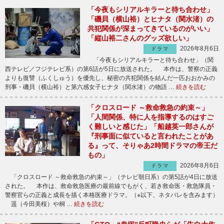
「今夜もシリアルキラーと待ち合わせ」
「磯貝（横山裕）とヒナタ（関水渚）の
共犯関係が深まってきているのがいい」
「縦山裕二さんのグッズ欲しい」
2026年8月6日
ドラマ
「今夜もシリアルキラーと待ち合わせ」（関
西テレビ／フジテレビ系）の第6話が5日に放送された。 本作は、警察の正義
よりも復讐（ふくしゅう）を優先し、秘密の共犯関係を結んだ一匹おおかみの
刑事・磯貝（横山裕）と第六感女子ヒナタ（関水渚）の物語 …
続きを読む
「クロスロード ～救命救急の約束～」
「人間関係、特に人を指導するのはすご
く難しいと感じた」「船越英一郎さんが
『刑事面に似ていると言われたことがあ
る』って、そりゃあ2時間ドラマの帝王だ
もの」
2026年8月6日
ドラマ
「クロスロード ～救命救急の約束～」（テレビ朝日系）の第5話が4日に放送
された。 本作は、救命救急医療の最前線でもがく、若き救命医・救急隊員・
警察官らの正義と成長を描く本格医療ドラマ。（※以下、ネタバレを含みます）
遥（今田美桜）や桐 …
続きを読む