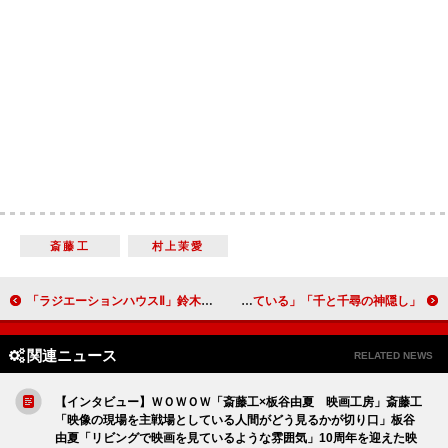
斎藤工
村上茉愛
「ラジエーションハウスⅡ」鈴木伸之“辻村”が片寄涼太“武藤”と対決 「誠実さが進化。 そりゃ杏ちゃんも揺れるよ」
「千と千尋の神隠し」の舞台化に宮崎駿監督「いいよ」と快諾 舞台初主演の橋本環奈「初めて緊張を感じている」
関連ニュース
RELATED NEWS
【インタビュー】ＷＯＷＯＷ「斎藤工×板谷由夏 映画工房」斎藤工
「映像の現場を主戦場としている人間がどう見るかが切り口」板谷
由夏「リビングで映画を見ているような雰囲気」10周年を迎えた映