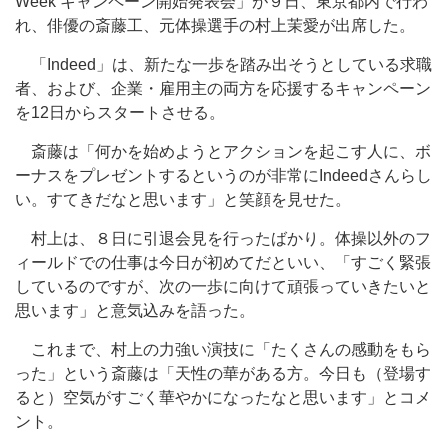
Week キャンペーン開始発表会」が９日、東京都内で行わ
れ、俳優の斎藤工、元体操選手の村上茉愛が出席した。
「Indeed」は、新たな一歩を踏み出そうとしている求職
者、および、企業・雇用主の両方を応援するキャンペーン
を12日からスタートさせる。
斎藤は「何かを始めようとアクションを起こす人に、ボ
ーナスをプレゼントするというのが非常にIndeedさんらし
い。すてきだなと思います」と笑顔を見せた。
村上は、８日に引退会見を行ったばかり。体操以外のフ
ィールドでの仕事は今日が初めてだといい、「すごく緊張
しているのですが、次の一歩に向けて頑張っていきたいと
思います」と意気込みを語った。
これまで、村上の力強い演技に「たくさんの感動をもら
った」という斎藤は「天性の華がある方。今日も（登場す
ると）空気がすごく華やかになったなと思います」とコメ
ント。