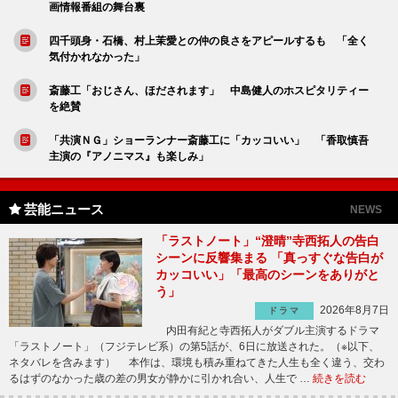
画情報番組の舞台裏
四千頭身・石橋、村上茉愛との仲の良さをアピールするも 「全く
気付かれなかった」
斎藤工「おじさん、ほだされます」 中島健人のホスピタリティー
を絶賛
「共演ＮＧ」ショーランナー斎藤工に「カッコいい」 「香取慎吾
主演の『アノニマス』も楽しみ」
芸能ニュース
NEWS
「ラストノート」“澄晴”寺西拓人の告白
シーンに反響集まる 「真っすぐな告白が
カッコいい」「最高のシーンをありがと
う」
2026年8月7日
ドラマ
内田有紀と寺西拓人がダブル主演するドラマ
「ラストノート」（フジテレビ系）の第5話が、6日に放送された。（※以下、
ネタバレを含みます） 本作は、環境も積み重ねてきた人生も全く違う、交わ
るはずのなかった歳の差の男女が静かに引かれ合い、人生で …
続きを読む