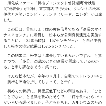
旭化成ファーマ「骨検プロジェクト啓発週間“骨検週
間”発表会」が20日、東京都内で行われ、タレントの松本
伊代とお笑いコンビ・ラランド（サーヤ、ニシダ）が出席
した。
この日は、骨粗しょう症の黄色信号である「身長のマイ
ナス２センチ」に着目し、松本らが公開身長測定を実施す
ることに。「25歳当時は、157センチだった」と自己申告
した松本の測定結果は157.5センチだった。
この結果に、松本は「成長しているみたいですね」と驚
きつつ、「多分、25歳のときの身長が間違っているのか
も」と申し訳なさそうに笑った。
そんな松本だが、今年の６月末、自宅でストレッチ中に
「胸椎を圧迫骨折してしまって」と告白。
初めての骨折に、骨密度低下などの問題もあり、「ひと
ごとでない」と意識を改めたそうで、「何を食べたらいい
かいろいろ調べました。子どもたちも、カルシウムのため