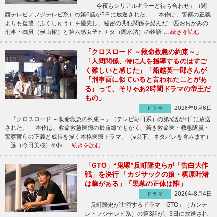
「今夜もシリアルキラーと待ち合わせ」（関
西テレビ／フジテレビ系）の第6話が5日に放送された。 本作は、警察の正義
よりも復讐（ふくしゅう）を優先し、秘密の共犯関係を結んだ一匹おおかみの
刑事・磯貝（横山裕）と第六感女子ヒナタ（関水渚）の物語 …
続きを読む
「クロスロード ～救命救急の約束～」
「人間関係、特に人を指導するのはすご
く難しいと感じた」「船越英一郎さんが
『刑事面に似ていると言われたことがあ
る』って、そりゃあ2時間ドラマの帝王だ
もの」
2026年8月6日
ドラマ
「クロスロード ～救命救急の約束～」（テレビ朝日系）の第5話が4日に放送
された。 本作は、救命救急医療の最前線でもがく、若き救命医・救急隊員・
警察官らの正義と成長を描く本格医療ドラマ。（※以下、ネタバレを含みます）
遥（今田美桜）や桐 …
続きを読む
「GTO」“鬼塚”反町隆史らが「告白大作
戦」を決行 「カジサックの娘・梶原叶渚
は華がある」「黒幕の正体は誰」
2026年8月4日
ドラマ
反町隆史が主演するドラマ「GTO」（カンテ
レ・フジテレビ系）の第3話が、3日に放送され