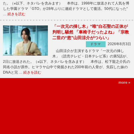
た。（※以下、ネタバレを含みます） 本作は、1998年に放送されて人気を博
した学園ドラマ「GTO」が28年ぶりに連続ドラマとして復活。50代になった“
…
続きを読む
「一次元の挿し木」“唯”白石聖の正体が
判明し騒然 「車椅子だったよね」「宗教
二世の“悠”山田涼介がつらい」
2026年8月3日
ドラマ
山田涼介が主演するドラマ「一次元の挿し
木」（読売テレビ・日本テレビ系）の第5話が、
2日に放送された。（※以下、ネタバレを含みます） 本作は、松下龍之介氏の
同名小説が原作。ヒマラヤ山中で発掘された200年前の人骨が、失踪した妹の
DNAと完 …
続きを読む
more »