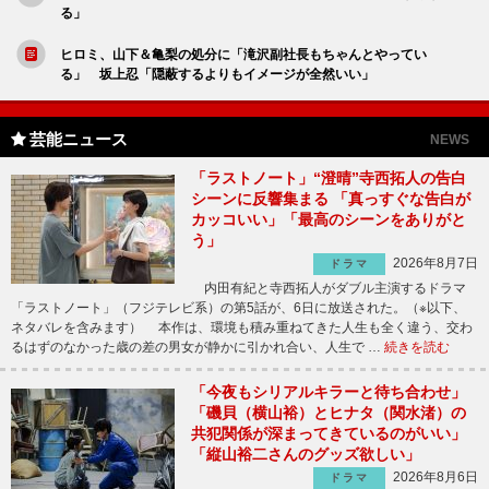
る」
ヒロミ、山下＆亀梨の処分に「滝沢副社長もちゃんとやってい
る」 坂上忍「隠蔽するよりもイメージが全然いい」
芸能ニュース
NEWS
「ラストノート」“澄晴”寺西拓人の告白
シーンに反響集まる 「真っすぐな告白が
カッコいい」「最高のシーンをありがと
う」
2026年8月7日
ドラマ
内田有紀と寺西拓人がダブル主演するドラマ
「ラストノート」（フジテレビ系）の第5話が、6日に放送された。（※以下、
ネタバレを含みます） 本作は、環境も積み重ねてきた人生も全く違う、交わ
るはずのなかった歳の差の男女が静かに引かれ合い、人生で …
続きを読む
「今夜もシリアルキラーと待ち合わせ」
「磯貝（横山裕）とヒナタ（関水渚）の
共犯関係が深まってきているのがいい」
「縦山裕二さんのグッズ欲しい」
2026年8月6日
ドラマ