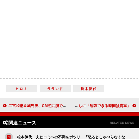
ヒロミ
ラランド
松本伊代
二宮和也＆城島茂、CM初共演で笑顔 後輩・西畑大吾を交えて“オイル談議”も
永野芽郁、田中圭は「意外とおっちょこちょい」 学生たちに「勉強できる時間は貴重」
関連ニュース
RELATED NEWS
松本伊代、夫ヒロミへの不満をポツリ 「怒るとしゃべらなくな