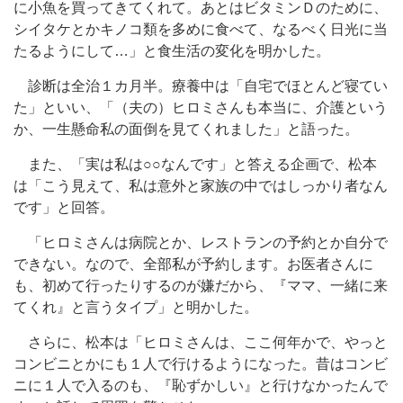
に小魚を買ってきてくれて。あとはビタミンＤのために、
シイタケとかキノコ類を多めに食べて、なるべく日光に当
たるようにして…」と食生活の変化を明かした。
診断は全治１カ月半。療養中は「自宅でほとんど寝てい
た」といい、「（夫の）ヒロミさんも本当に、介護という
か、一生懸命私の面倒を見てくれました」と語った。
また、「実は私は○○なんです」と答える企画で、松本
は「こう見えて、私は意外と家族の中ではしっかり者なん
です」と回答。
「ヒロミさんは病院とか、レストランの予約とか自分で
できない。なので、全部私が予約します。お医者さんに
も、初めて行ったりするのが嫌だから、『ママ、一緒に来
てくれ』と言うタイプ」と明かした。
さらに、松本は「ヒロミさんは、ここ何年かで、やっと
コンビニとかにも１人で行けるようになった。昔はコンビ
ニに１人で入るのも、『恥ずかしい』と行けなかったんで