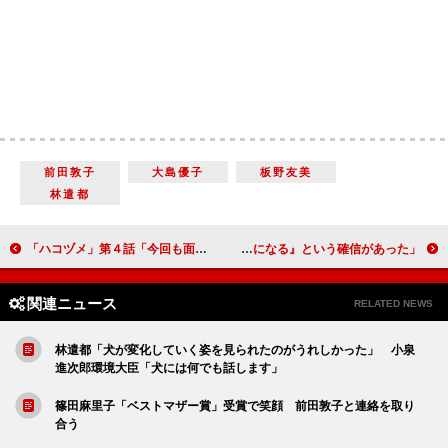
前田敦子
大島優子
板野友美
林遣都
「ハコヅメ」第４話「今回も面白くて腹がよじれた」 「“藤”戸田恵梨香の過去の謎が気になる」
北村匠海、『東京リベンジャーズ』大ヒットに感謝 「『これはものすごい作品になる』という確信があった」
関連ニュース
RELATED NEWS
林遣都「犬が変化していく姿を見られたのがうれしかった」 小泉
進次郎環境大臣「犬には何でも話します」
篠田麻里子「ベストマザー賞」受賞で笑顔 前田敦子と連絡を取り
合う