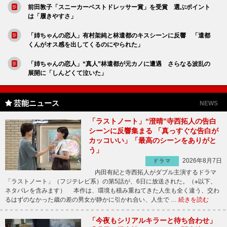
前田敦子「スニーカーベストドレッサー賞」を受賞 選ぶポイント
は「履きやすさ」
「姉ちゃんの恋人」有村架純と林遣都のキスシーンに反響 「遣都
くんがオス感を出してくるのにやられた」
「姉ちゃんの恋人」“真人”林遣都が元カノに遭遇 さらなる波乱の
展開に「しんどくて泣いた」
芸能ニュース
NEWS
「ラストノート」“澄晴”寺西拓人の告白
シーンに反響集まる 「真っすぐな告白が
カッコいい」「最高のシーンをありがと
う」
2026年8月7日
ドラマ
内田有紀と寺西拓人がダブル主演するドラマ
「ラストノート」（フジテレビ系）の第5話が、6日に放送された。（※以下、
ネタバレを含みます） 本作は、環境も積み重ねてきた人生も全く違う、交わ
るはずのなかった歳の差の男女が静かに引かれ合い、人生で …
続きを読む
「今夜もシリアルキラーと待ち合わせ」