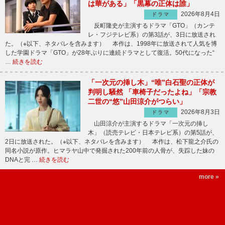
は華がある」「黒幕の正体は誰」
2026年8月4日
ドラマ
反町隆史が主演するドラマ「GTO」（カンテ
レ・フジテレビ系）の第3話が、3日に放送され
た。（※以下、ネタバレを含みます） 本作は、1998年に放送されて人気を博
した学園ドラマ「GTO」が28年ぶりに連続ドラマとして復活。50代になった“
…
続きを読む
「一次元の挿し木」“唯”白石聖の正体が
判明し騒然 「車椅子だったよね」「宗教
二世の“悠”山田涼介がつらい」
2026年8月3日
ドラマ
山田涼介が主演するドラマ「一次元の挿し
木」（読売テレビ・日本テレビ系）の第5話が、
2日に放送された。（※以下、ネタバレを含みます） 本作は、松下龍之介氏の
同名小説が原作。ヒマラヤ山中で発掘された200年前の人骨が、失踪した妹の
DNAと完 …
続きを読む
more »