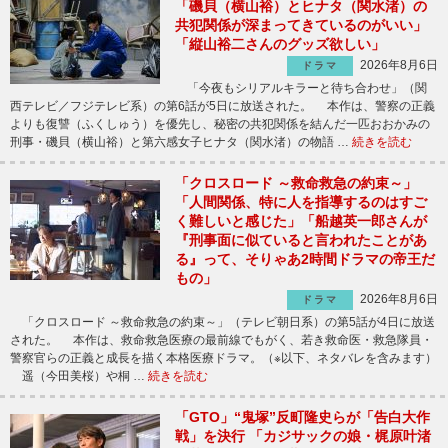
「磯貝（横山裕）とヒナタ（関水渚）の
共犯関係が深まってきているのがいい」
「縦山裕二さんのグッズ欲しい」
2026年8月6日
ドラマ
「今夜もシリアルキラーと待ち合わせ」（関
西テレビ／フジテレビ系）の第6話が5日に放送された。 本作は、警察の正義
よりも復讐（ふくしゅう）を優先し、秘密の共犯関係を結んだ一匹おおかみの
刑事・磯貝（横山裕）と第六感女子ヒナタ（関水渚）の物語 …
続きを読む
「クロスロード ～救命救急の約束～」
「人間関係、特に人を指導するのはすご
く難しいと感じた」「船越英一郎さんが
『刑事面に似ていると言われたことがあ
る』って、そりゃあ2時間ドラマの帝王だ
もの」
2026年8月6日
ドラマ
「クロスロード ～救命救急の約束～」（テレビ朝日系）の第5話が4日に放送
された。 本作は、救命救急医療の最前線でもがく、若き救命医・救急隊員・
警察官らの正義と成長を描く本格医療ドラマ。（※以下、ネタバレを含みます）
遥（今田美桜）や桐 …
続きを読む
「GTO」“鬼塚”反町隆史らが「告白大作
戦」を決行 「カジサックの娘・梶原叶渚