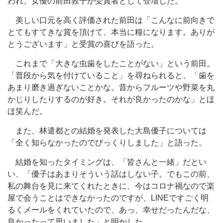
われ、女優の前田敦子が受賞者として登壇した。
美しい口元を高く評価された前田は「こんなに前向きで
とてもすてきな賞を頂けて、本当に糧になります。ありが
とうございます」と受賞の喜びを語った。
これまで「大きな虫歯をしたことがない」という前田。
「普段から気を付けていること」を尋ねられると、「歯を
あまり磨き過ぎないことかな。昔からフルーツや野菜を丸
かじりしたりするのが好き。それが良かったのかな」とほ
ほ笑んだ。
また、林遣都との結婚を発表した大島優子については
「全く知らなかったのでびっくりしました」と語った。
結婚を知ったタイミングは、「皆さんと一緒」だとい
い、「優子はあまりそういう話はしない子。でもこの前、
私の舞台を見に来てくれたときに、今はコロナ禍なので楽
屋で会うことはできなかったのですが、LINEですごく明
るくメールをくれていたので、あっ、幸せだったんだな、
良かったって思いました」と明かした。