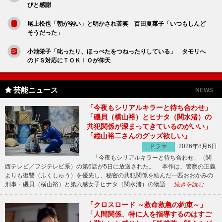
びと感謝
尾上松也「朝が弱い」と明かされ苦笑 百田夏菜子「いつもしんど
そうだった」
小池栄子「叱ったり、ほっぺたをつねったりしている」 タモリへ
のドＳ対応にＴＯＫＩＯが仰天
芸能ニュース
NEWS
「今夜もシリアルキラーと待ち合わせ」
「磯貝（横山裕）とヒナタ（関水渚）の
共犯関係が深まってきているのがいい」
「縦山裕二さんのグッズ欲しい」
2026年8月6日
ドラマ
「今夜もシリアルキラーと待ち合わせ」（関
西テレビ／フジテレビ系）の第6話が5日に放送された。 本作は、警察の正義
よりも復讐（ふくしゅう）を優先し、秘密の共犯関係を結んだ一匹おおかみの
刑事・磯貝（横山裕）と第六感女子ヒナタ（関水渚）の物語 …
続きを読む
「クロスロード ～救命救急の約束～」
「人間関係、特に人を指導するのはすご