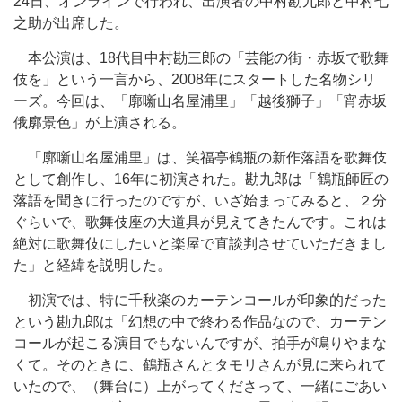
24日、オンラインで行われ、出演者の中村勘九郎と中村七
之助が出席した。
本公演は、18代目中村勘三郎の「芸能の街・赤坂で歌舞
伎を」という一言から、2008年にスタートした名物シリ
ーズ。今回は、「廓噺山名屋浦里」「越後獅子」「宵赤坂
俄廓景色」が上演される。
「廓噺山名屋浦里」は、笑福亭鶴瓶の新作落語を歌舞伎
として創作し、16年に初演された。勘九郎は「鶴瓶師匠の
落語を聞きに行ったのですが、いざ始まってみると、２分
ぐらいで、歌舞伎座の大道具が見えてきたんです。これは
絶対に歌舞伎にしたいと楽屋で直談判させていただきまし
た」と経緯を説明した。
初演では、特に千秋楽のカーテンコールが印象的だった
という勘九郎は「幻想の中で終わる作品なので、カーテン
コールが起こる演目でもないんですが、拍手が鳴りやまな
くて。そのときに、鶴瓶さんとタモリさんが見に来られて
いたので、（舞台に）上がってくださって、一緒にごあい