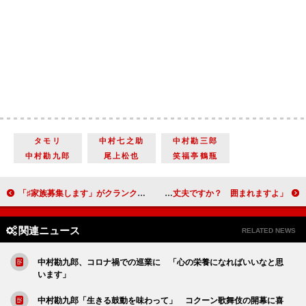
タモリ
中村七之助
中村勘三郎
中村勘九郎
尾上松也
笑福亭鶴瓶
「♯家族募集します」がクランクアップ 重岡大毅「いい仲間に巡り合えて、すごく幸せ」
岡田准一、武井壮と“架空対決” 岡田「６対１になりますけど、大丈夫ですか？ 囲まれますよ」
関連ニュース
RELATED NEWS
中村勘九郎、コロナ禍での巡業に 「心の栄養になればいいなと思
います」
中村勘九郎「生きる鼓動を味わって」 コクーン歌舞伎の開幕に喜