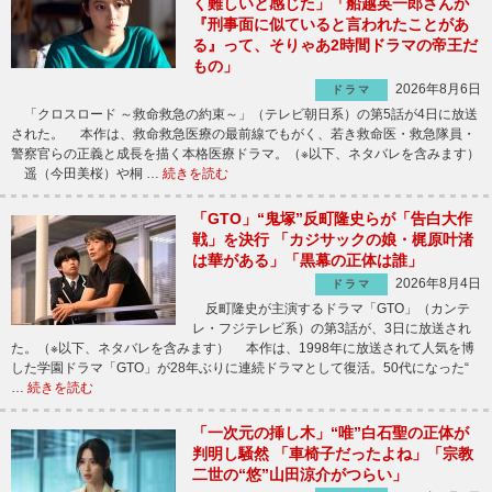
く難しいと感じた」「船越英一郎さんが
『刑事面に似ていると言われたことがあ
る』って、そりゃあ2時間ドラマの帝王だ
もの」
2026年8月6日
ドラマ
「クロスロード ～救命救急の約束～」（テレビ朝日系）の第5話が4日に放送
された。 本作は、救命救急医療の最前線でもがく、若き救命医・救急隊員・
警察官らの正義と成長を描く本格医療ドラマ。（※以下、ネタバレを含みます）
遥（今田美桜）や桐 …
続きを読む
「GTO」“鬼塚”反町隆史らが「告白大作
戦」を決行 「カジサックの娘・梶原叶渚
は華がある」「黒幕の正体は誰」
2026年8月4日
ドラマ
反町隆史が主演するドラマ「GTO」（カンテ
レ・フジテレビ系）の第3話が、3日に放送され
た。（※以下、ネタバレを含みます） 本作は、1998年に放送されて人気を博
した学園ドラマ「GTO」が28年ぶりに連続ドラマとして復活。50代になった“
…
続きを読む
「一次元の挿し木」“唯”白石聖の正体が
判明し騒然 「車椅子だったよね」「宗教
二世の“悠”山田涼介がつらい」