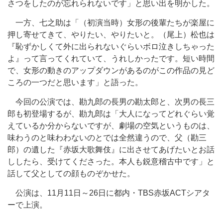
さつをしたのが忘れられないです」と思い出を明かした。
一方、七之助は「（初演当時）女形の後輩たちが楽屋に
押し寄せてきて、やりたい、やりたいと。（尾上）松也は
『恥ずかしくて外に出られないぐらいボロ泣きしちゃった
よ』って言ってくれていて、うれしかったです。短い時間
で、女形の動きのアップダウンがあるのがこの作品の見ど
ころの一つだと思います」と語った。
今回の公演では、勘九郎の長男の勘太郎と、次男の長三
郎も初登場するが、勘九郎は「大人になってどれぐらい覚
えているか分からないですが、劇場の空気というものは、
味わうのと味わわないのとでは全然違うので、父（勘三
郎）の遺した『赤坂大歌舞伎』に出させてあげたいとお話
ししたら、受けてくださった。本人も鋭意稽古中です」と
話して父としての顔ものぞかせた。
公演は、11月11日～26日に都内・TBS赤坂ACTシアタ
ーで上演。