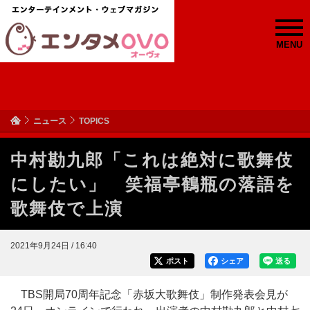
MENU
ニュース
TOPICS
中村勘九郎「これは絶対に歌舞伎
にしたい」 笑福亭鶴瓶の落語を
歌舞伎で上演
2021年9月24日 / 16:40
ポスト
シェア
送る
TBS開局70周年記念「赤坂大歌舞伎」制作発表会見が