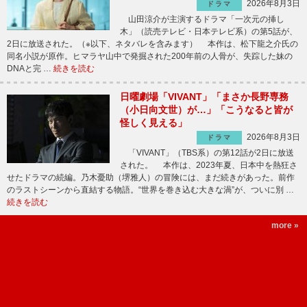
2026年8月3日
ドラマ
山田涼介が主演するドラマ「一次元の挿し
木」（読売テレビ・日本テレビ系）の第5話が、
2日に放送された。（※以下、ネタバレを含みます） 本作は、松下龍之介氏の
同名小説が原作。ヒマラヤ山中で発掘された200年前の人骨が、失踪した妹の
DNAと完 …
続きを読む
日曜劇場「VIVANT」「まさか長野専務
（小日向文世）が…」「こうなると皆が
怪しく見える」
2026年8月3日
ドラマ
「VIVANT」（TBS系）の第12話が2日に放送
された。 本作は、2023年夏、日本中を熱狂さ
せたドラマの続編。乃木憂助（堺雅人）の冒険には、まだ続きがあった。前作
のラストシーンから直結する物語。“世界を巻き込む大きな渦”が、ついに別 …
続きを読む
more »