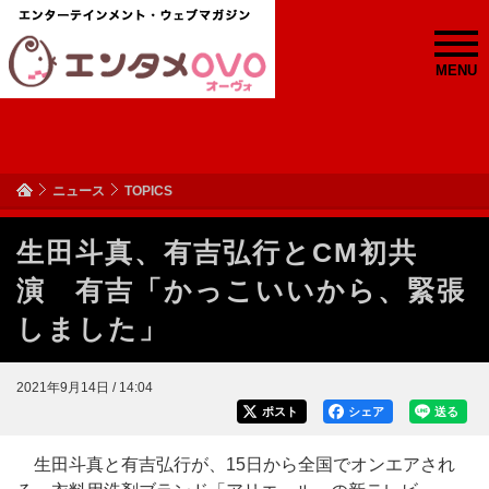
MENU
ニュース
TOPICS
生田斗真、有吉弘行とCM初共
演 有吉「かっこいいから、緊張
しました」
2021年9月14日 / 14:04
ポスト
シェア
送る
生田斗真と有吉弘行が、15日から全国でオンエアされ