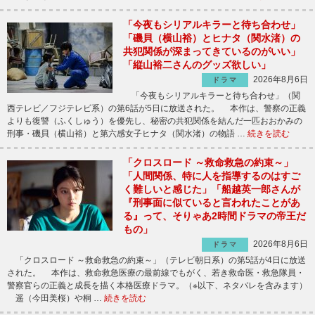
「今夜もシリアルキラーと待ち合わせ」
「磯貝（横山裕）とヒナタ（関水渚）の
共犯関係が深まってきているのがいい」
「縦山裕二さんのグッズ欲しい」
2026年8月6日
ドラマ
「今夜もシリアルキラーと待ち合わせ」（関
西テレビ／フジテレビ系）の第6話が5日に放送された。 本作は、警察の正義
よりも復讐（ふくしゅう）を優先し、秘密の共犯関係を結んだ一匹おおかみの
刑事・磯貝（横山裕）と第六感女子ヒナタ（関水渚）の物語 …
続きを読む
「クロスロード ～救命救急の約束～」
「人間関係、特に人を指導するのはすご
く難しいと感じた」「船越英一郎さんが
『刑事面に似ていると言われたことがあ
る』って、そりゃあ2時間ドラマの帝王だ
もの」
2026年8月6日
ドラマ
「クロスロード ～救命救急の約束～」（テレビ朝日系）の第5話が4日に放送
された。 本作は、救命救急医療の最前線でもがく、若き救命医・救急隊員・
警察官らの正義と成長を描く本格医療ドラマ。（※以下、ネタバレを含みます）
遥（今田美桜）や桐 …
続きを読む