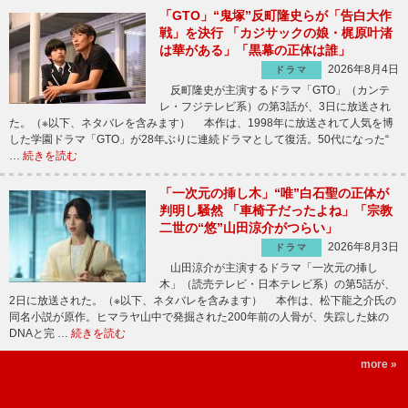
「GTO」“鬼塚”反町隆史らが「告白大作
戦」を決行 「カジサックの娘・梶原叶渚
は華がある」「黒幕の正体は誰」
2026年8月4日
ドラマ
反町隆史が主演するドラマ「GTO」（カンテ
レ・フジテレビ系）の第3話が、3日に放送され
た。（※以下、ネタバレを含みます） 本作は、1998年に放送されて人気を博
した学園ドラマ「GTO」が28年ぶりに連続ドラマとして復活。50代になった“
…
続きを読む
「一次元の挿し木」“唯”白石聖の正体が
判明し騒然 「車椅子だったよね」「宗教
二世の“悠”山田涼介がつらい」
2026年8月3日
ドラマ
山田涼介が主演するドラマ「一次元の挿し
木」（読売テレビ・日本テレビ系）の第5話が、
2日に放送された。（※以下、ネタバレを含みます） 本作は、松下龍之介氏の
同名小説が原作。ヒマラヤ山中で発掘された200年前の人骨が、失踪した妹の
DNAと完 …
続きを読む
more »