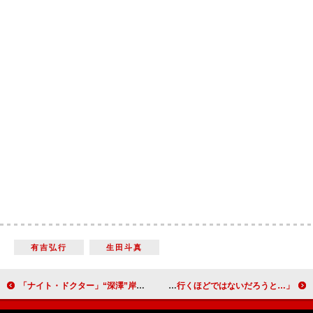
有吉弘行
生田斗真
「ナイト・ドクター」“深澤”岸優太の成長に「涙が止まらない」 「最終回、みんな超カッコ良かった」
西川きよし、前立腺がん発見のきっかけは妻 「自分では医者に行くほどではないだろうと…」