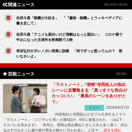
関連ニュース
RELATED NEWS
生田斗真「除菌が大好き」 「『趣味・除菌』とウィキペディアに
書き足して」
生田斗真「アニメも面白いけど演劇はもっと面白い」 コロナ禍で
中止になった主演作を映画館で上映
有吉弘行がダレノガレ明美に説教 「何でずっと怒ってんの？ 笑
いなさいよ」
芸能ニュース
NEWS
「ラストノート」“澄晴”寺西拓人の告白
シーンに反響集まる 「真っすぐな告白が
カッコいい」「最高のシーンをありがと
う」
2026年8月7日
ドラマ
内田有紀と寺西拓人がダブル主演するドラマ
「ラストノート」（フジテレビ系）の第5話が、6日に放送された。（※以下、
ネタバレを含みます） 本作は、環境も積み重ねてきた人生も全く違う、交わ
るはずのなかった歳の差の男女が静かに引かれ合い、人生で …
続きを読む