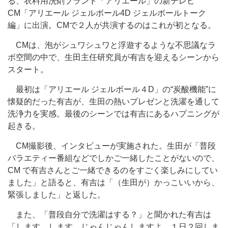
る、衣料用洗剤ブランド「アリエール」の新テレビ
CM「アリエール ジェルボール4D ジェルボールトーク
編」に出演。CMで２人が共演するのはこれが初となる。
CMは、泡がシュワシュワと浮遊するような不思議なラ
ボ空間の中で、生田主任研究員が有吉を迎えるシーンから
スタート。
最初は「アリエール ジェルボール４D」の“炭酸機能”に
懐疑的だった有吉が、生田の熱いプレゼンと洗濯を通して
洗浄力を実感。最後のシーンでは有吉にあるハプニングが
起きる。
CM撮影後、インタビューが実施された。生田が「普段
バラエティー番組などでしかご一緒したことがないので、
CM で有吉さんとご一緒できるのをすごく楽しみにしてい
ました」と語ると、有吉は「（生田が）かっこいいから、
緊張しました」と返した。
また、「普段自分で洗濯はする？」と聞かれた有吉は
「します、します。じゃんじゃんしますよ。１日２回しま