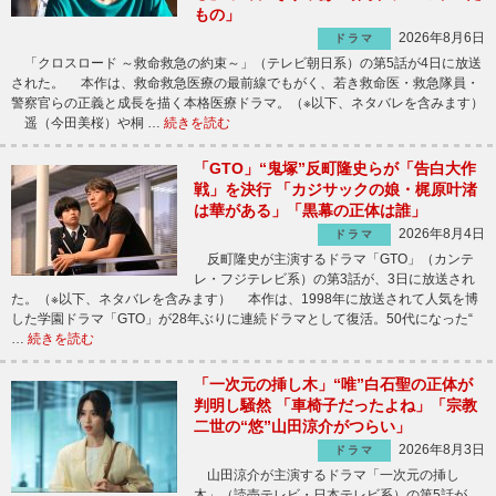
もの」
2026年8月6日
ドラマ
「クロスロード ～救命救急の約束～」（テレビ朝日系）の第5話が4日に放送
された。 本作は、救命救急医療の最前線でもがく、若き救命医・救急隊員・
警察官らの正義と成長を描く本格医療ドラマ。（※以下、ネタバレを含みます）
遥（今田美桜）や桐 …
続きを読む
「GTO」“鬼塚”反町隆史らが「告白大作
戦」を決行 「カジサックの娘・梶原叶渚
は華がある」「黒幕の正体は誰」
2026年8月4日
ドラマ
反町隆史が主演するドラマ「GTO」（カンテ
レ・フジテレビ系）の第3話が、3日に放送され
た。（※以下、ネタバレを含みます） 本作は、1998年に放送されて人気を博
した学園ドラマ「GTO」が28年ぶりに連続ドラマとして復活。50代になった“
…
続きを読む
「一次元の挿し木」“唯”白石聖の正体が
判明し騒然 「車椅子だったよね」「宗教
二世の“悠”山田涼介がつらい」
2026年8月3日
ドラマ
山田涼介が主演するドラマ「一次元の挿し
木」（読売テレビ・日本テレビ系）の第5話が、