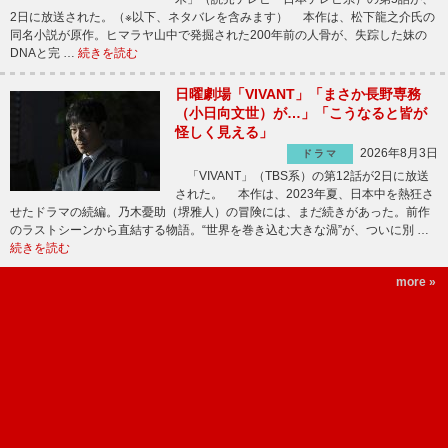
2日に放送された。（※以下、ネタバレを含みます） 本作は、松下龍之介氏の
同名小説が原作。ヒマラヤ山中で発掘された200年前の人骨が、失踪した妹の
DNAと完 …
続きを読む
日曜劇場「VIVANT」「まさか長野専務
（小日向文世）が…」「こうなると皆が
怪しく見える」
2026年8月3日
ドラマ
「VIVANT」（TBS系）の第12話が2日に放送
された。 本作は、2023年夏、日本中を熱狂さ
せたドラマの続編。乃木憂助（堺雅人）の冒険には、まだ続きがあった。前作
のラストシーンから直結する物語。“世界を巻き込む大きな渦”が、ついに別 …
続きを読む
more »