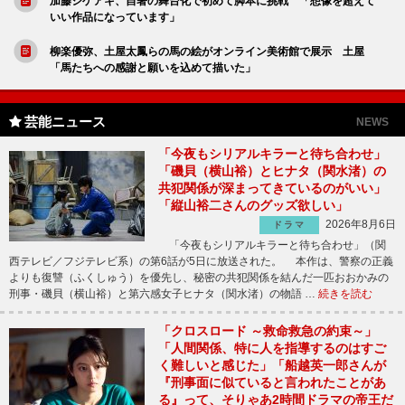
加藤シゲアキ、自著の舞台化で初めて脚本に挑戦 「想像を超えて
いい作品になっています」
柳楽優弥、土屋太鳳らの馬の絵がオンライン美術館で展示 土屋
「馬たちへの感謝と願いを込めて描いた」
芸能ニュース
NEWS
「今夜もシリアルキラーと待ち合わせ」
「磯貝（横山裕）とヒナタ（関水渚）の
共犯関係が深まってきているのがいい」
「縦山裕二さんのグッズ欲しい」
2026年8月6日
ドラマ
「今夜もシリアルキラーと待ち合わせ」（関
西テレビ／フジテレビ系）の第6話が5日に放送された。 本作は、警察の正義
よりも復讐（ふくしゅう）を優先し、秘密の共犯関係を結んだ一匹おおかみの
刑事・磯貝（横山裕）と第六感女子ヒナタ（関水渚）の物語 …
続きを読む
「クロスロード ～救命救急の約束～」
「人間関係、特に人を指導するのはすご
く難しいと感じた」「船越英一郎さんが
『刑事面に似ていると言われたことがあ
る』って、そりゃあ2時間ドラマの帝王だ