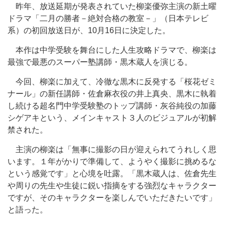
昨年、放送延期が発表されていた柳楽優弥主演の新土曜
ドラマ「二月の勝者－絶対合格の教室－」（日本テレビ
系）の初回放送日が、10月16日に決定した。
本作は中学受験を舞台にした人生攻略ドラマで、柳楽は
最強で最悪のスーパー塾講師・黒木蔵人を演じる。
今回、柳楽に加えて、冷徹な黒木に反発する「桜花ゼミ
ナール」の新任講師・佐倉麻衣役の井上真央、黒木に執着
し続ける超名門中学受験塾のトップ講師・灰谷純役の加藤
シゲアキという、メインキャスト３人のビジュアルが初解
禁された。
主演の柳楽は「無事に撮影の日が迎えられてうれしく思
います。１年がかりで準備して、ようやく撮影に挑めるな
という感覚です」と心境を吐露。「黒木蔵人は、佐倉先生
や周りの先生や生徒に鋭い指摘をする強烈なキャラクター
ですが、そのキャラクターを楽しんでいただきたいです」
と語った。