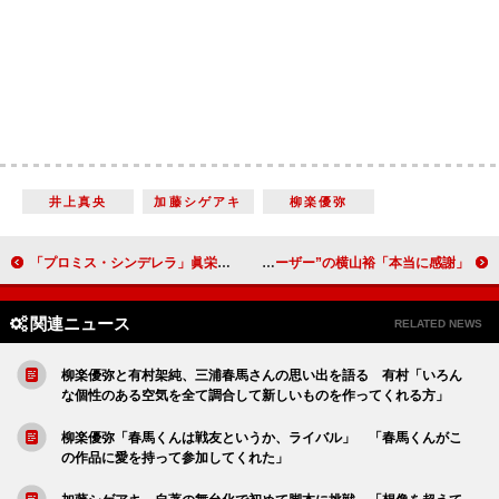
井上真央
加藤シゲアキ
柳楽優弥
「プロミス・シンデレラ」眞栄田郷敦“壱成”と二階堂ふみ“早梅”のキスシーンが話題に 主題歌を歌うLiSAも「キュン通り過ぎて動悸がやばい」
関ジャニ∞「ドラクエウォーク」２周年アンバサダーに “ガチユーザー”の横山裕「本当に感謝」
関連ニュース
RELATED NEWS
柳楽優弥と有村架純、三浦春馬さんの思い出を語る 有村「いろん
な個性のある空気を全て調合して新しいものを作ってくれる方」
柳楽優弥「春馬くんは戦友というか、ライバル」 「春馬くんがこ
の作品に愛を持って参加してくれた」