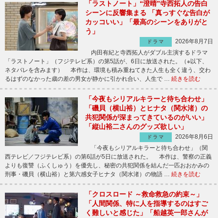
「ラストノート」“澄晴”寺西拓人の告白
シーンに反響集まる 「真っすぐな告白が
カッコいい」「最高のシーンをありがと
う」
2026年8月7日
ドラマ
内田有紀と寺西拓人がダブル主演するドラマ
「ラストノート」（フジテレビ系）の第5話が、6日に放送された。（※以下、
ネタバレを含みます） 本作は、環境も積み重ねてきた人生も全く違う、交わ
るはずのなかった歳の差の男女が静かに引かれ合い、人生で …
続きを読む
「今夜もシリアルキラーと待ち合わせ」
「磯貝（横山裕）とヒナタ（関水渚）の
共犯関係が深まってきているのがいい」
「縦山裕二さんのグッズ欲しい」
2026年8月6日
ドラマ
「今夜もシリアルキラーと待ち合わせ」（関
西テレビ／フジテレビ系）の第6話が5日に放送された。 本作は、警察の正義
よりも復讐（ふくしゅう）を優先し、秘密の共犯関係を結んだ一匹おおかみの
刑事・磯貝（横山裕）と第六感女子ヒナタ（関水渚）の物語 …
続きを読む
「クロスロード ～救命救急の約束～」
「人間関係、特に人を指導するのはすご
く難しいと感じた」「船越英一郎さんが