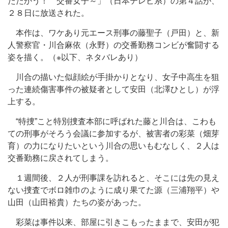
たたかう！ 交番女子～」（日本テレビ系）の第４話が、
２８日に放送された。
本作は、ワケあり元エース刑事の藤聖子（戸田）と、新
人警察官・川合麻依（永野）の交番勤務コンビが奮闘する
姿を描く。（※以下、ネタバレあり）
川合の描いた似顔絵が手掛かりとなり、女子中高生を狙
った連続傷害事件の被疑者として安田（北澤ひとし）が浮
上する。
“特捜”こと特別捜査本部に呼ばれた藤と川合は、こわも
ての刑事がそろう会議に参加するが、被害者の彩菜（畑芽
育）の力になりたいという川合の思いもむなしく、２人は
交番勤務に戻されてしまう。
１週間後、２人が刑事課を訪れると、そこには先の見え
ない捜査でボロ雑巾のように成り果てた源（三浦翔平）や
山田（山田裕貴）たちの姿があった。
彩菜は事件以来、部屋に引きこもったままで、安田が犯