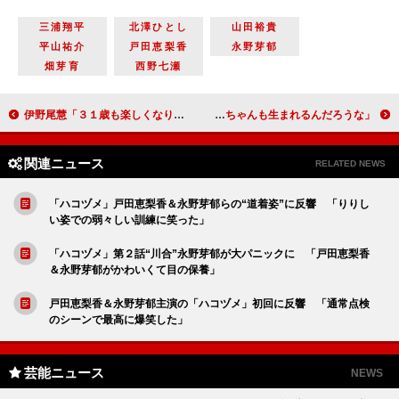
三浦翔平
北澤ひとし
山田裕貴
平山祐介
戸田恵梨香
永野芽郁
畑芽育
西野七瀬
伊野尾慧「３１歳も楽しくなりそう」 神宮寺勇太らがサプライズで誕生日を祝福
前田敦子、大島優子の結婚を笑顔で祝福 「かわいいベイビーちゃんも生まれるんだろうな」
関連ニュース
RELATED NEWS
「ハコヅメ」戸田恵梨香＆永野芽郁らの“道着姿”に反響 「りりし
い姿での弱々しい訓練に笑った」
「ハコヅメ」第２話“川合”永野芽郁が大パニックに 「戸田恵梨香
＆永野芽郁がかわいくて目の保養」
戸田恵梨香＆永野芽郁主演の「ハコヅメ」初回に反響 「通常点検
のシーンで最高に爆笑した」
芸能ニュース
NEWS