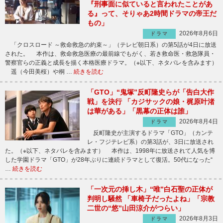
『刑事面に似ていると言われたことがあ
る』って、そりゃあ2時間ドラマの帝王だ
もの」
2026年8月6日
ドラマ
「クロスロード ～救命救急の約束～」（テレビ朝日系）の第5話が4日に放送
された。 本作は、救命救急医療の最前線でもがく、若き救命医・救急隊員・
警察官らの正義と成長を描く本格医療ドラマ。（※以下、ネタバレを含みます）
遥（今田美桜）や桐 …
続きを読む
「GTO」“鬼塚”反町隆史らが「告白大作
戦」を決行 「カジサックの娘・梶原叶渚
は華がある」「黒幕の正体は誰」
2026年8月4日
ドラマ
反町隆史が主演するドラマ「GTO」（カンテ
レ・フジテレビ系）の第3話が、3日に放送され
た。（※以下、ネタバレを含みます） 本作は、1998年に放送されて人気を博
した学園ドラマ「GTO」が28年ぶりに連続ドラマとして復活。50代になった“
…
続きを読む
「一次元の挿し木」“唯”白石聖の正体が
判明し騒然 「車椅子だったよね」「宗教
二世の“悠”山田涼介がつらい」
2026年8月3日
ドラマ