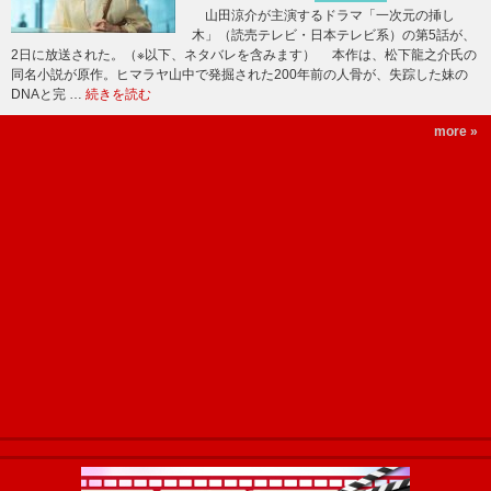
山田涼介が主演するドラマ「一次元の挿し
木」（読売テレビ・日本テレビ系）の第5話が、
2日に放送された。（※以下、ネタバレを含みます） 本作は、松下龍之介氏の
同名小説が原作。ヒマラヤ山中で発掘された200年前の人骨が、失踪した妹の
DNAと完 …
続きを読む
more »