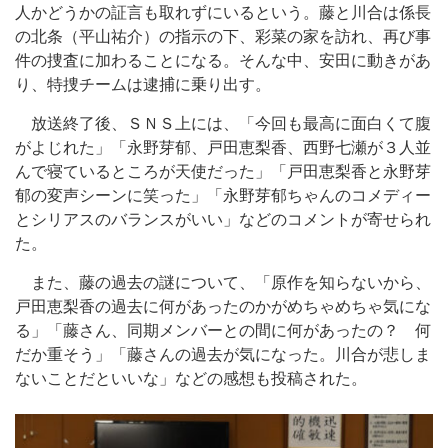
人かどうかの証言も取れずにいるという。藤と川合は係長
の北条（平山祐介）の指示の下、彩菜の家を訪れ、再び事
件の捜査に加わることになる。そんな中、安田に動きがあ
り、特捜チームは逮捕に乗り出す。
放送終了後、ＳＮＳ上には、「今回も最高に面白くて腹
がよじれた」「永野芽郁、戸田恵梨香、西野七瀬が３人並
んで寝ているところが天使だった」「戸田恵梨香と永野芽
郁の変声シーンに笑った」「永野芽郁ちゃんのコメディー
とシリアスのバランスがいい」などのコメントが寄せられ
た。
また、藤の過去の謎について、「原作を知らないから、
戸田恵梨香の過去に何があったのかがめちゃめちゃ気にな
る」「藤さん、同期メンバーとの間に何があったの？ 何
だか重そう」「藤さんの過去が気になった。川合が悲しま
ないことだといいな」などの感想も投稿された。