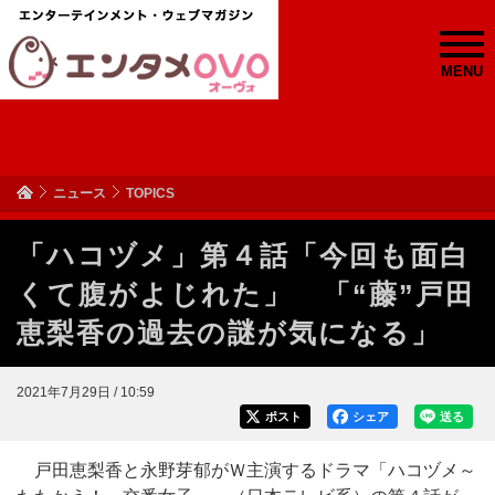
MENU
ニュース
TOPICS
「ハコヅメ」第４話「今回も面白
くて腹がよじれた」 「“藤”戸田
恵梨香の過去の謎が気になる」
2021年7月29日 / 10:59
ポスト
シェア
送る
戸田恵梨香と永野芽郁がＷ主演するドラマ「ハコヅメ～