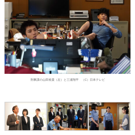
刑事課の山田裕貴（左）と三浦翔平 （C）日本テレビ