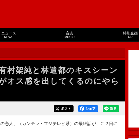
ニュース
音楽
特別企画
NEWS
MUSIC
PR
有村架純と林遣都のキスシーン
がオス感を出してくるのにやら
ポスト
シェア
送る
の恋人」（カンテレ・フジテレビ系）の最終話が、２２日に