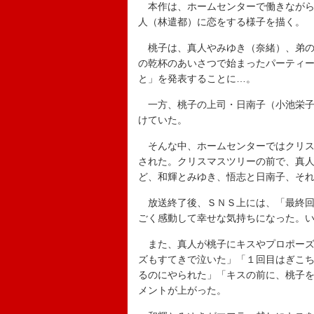
本作は、ホームセンターで働きながら
人（林遣都）に恋をする様子を描く。
桃子は、真人やみゆき（奈緒）、弟の
の乾杯のあいさつで始まったパーティ
と」を発表することに…。
一方、桃子の上司・日南子（小池栄子
けていた。
そんな中、ホームセンターではクリス
された。クリスマスツリーの前で、真
ど、和輝とみゆき、悟志と日南子、そ
放送終了後、ＳＮＳ上には、「最終回
ごく感動して幸せな気持ちになった。
また、真人が桃子にキスやプロポーズ
ズもすてきで泣いた」「１回目はぎこ
るのにやられた」「キスの前に、桃子
メントが上がった。