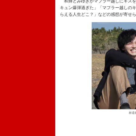
和輝とみゆきがマフラー越しにキスを
キュン爆弾過ぎた」「マフラー越しの
らえる人生どこ？」などの感想が寄せ
林遣