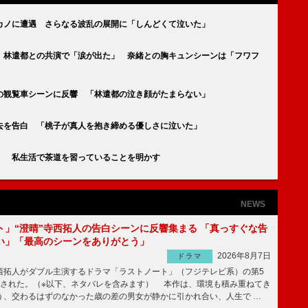
元カノに遭遇 さらなる波乱の展開に「しんどくて泣いた」
 林遣都との共演で「涙が出た」 奈緒との胸キュンシーンは「フワフ
の観覧車シーンに反響 「林遣都の泣き顔がたまらない」
去を告白 「桃子が真人を抱き締める優しさに泣いた」
」 私生活で茶道を習っていることを明かす
NEWS
ト」“澄晴”寺西拓人の告白シーンに反響集まる 「真っすぐな告
い」「最高のシーンをありがとう」
2026年8月7日
ドラマ
拓人がダブル主演するドラマ「ラストノート」（フジテレビ系）の第5
送された。（※以下、ネタバレを含みます） 本作は、環境も積み重ねてき
う、交わるはずのなかった歳の差の男女が静かに引かれ合い、人生で …