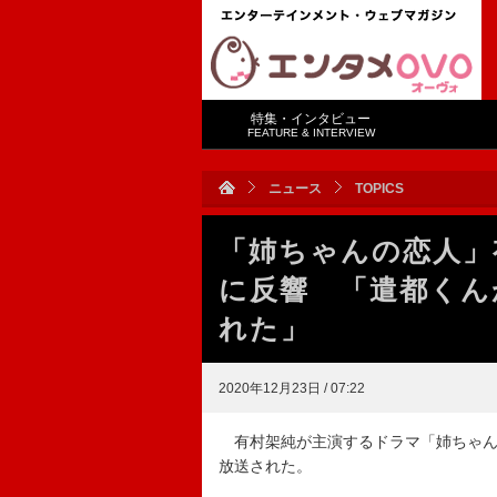
特集・インタビュー
FEATURE & INTERVIEW
ニュース
TOPICS
「姉ちゃんの恋人」
に反響 「遣都くん
れた」
2020年12月23日 / 07:22
有村架純が主演するドラマ「姉ちゃん
放送された。