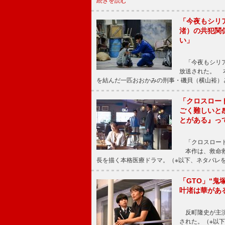
続きを読む
「今夜もシリ
渚）の共犯関
い」
「今夜もシリア
放送された。 
を結んだ一匹おおかみの刑事・磯貝（横山裕）
「クロスロー
ごく難しいと
とがある』っ
「クロスロード
本作は、救命救
長を描く本格医療ドラマ。（※以下、ネタバレ
「GTO」“
叶渚は華があ
反町隆史が主演
された。（※以