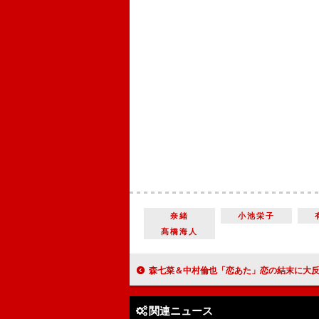
奈緒
小池栄子
髙橋海人
森七菜＆中村倫也「恋あた」恋の結末に大反響 「キュンキュン
関連ニュース