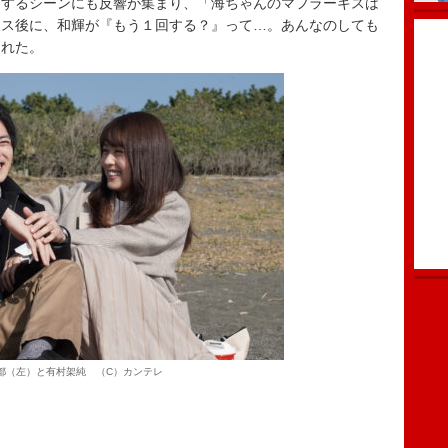
するシーンにも反響が集まり、「海ちゃんのマフラーキスは
キス後に、和輝が『もう１回する？』って…。あんなのしても
られた。
都（左）と有村架純 （C）カンテレ