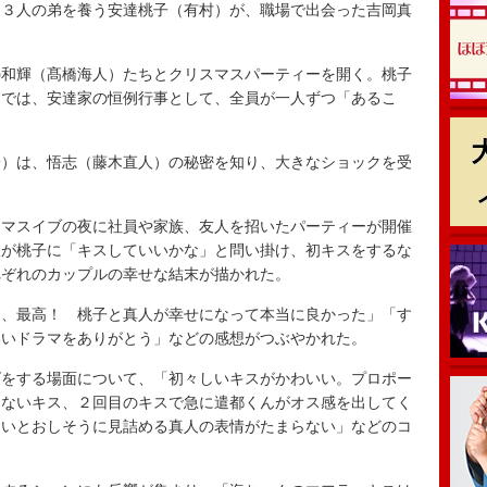
３人の弟を養う安達桃子（有村）が、職場で出会った吉岡真
和輝（髙橋海人）たちとクリスマスパーティーを開く。桃子
ーでは、安達家の恒例行事として、全員が一人ずつ「あるこ
）は、悟志（藤木直人）の秘密を知り、大きなショックを受
マスイブの夜に社員や家族、友人を招いたパーティーが開催
人が桃子に「キスしていいかな」と問い掛け、初キスをするな
れぞれのカップルの幸せな結末が描かれた。
、最高！ 桃子と真人が幸せになって本当に良かった」「す
いいドラマをありがとう」などの感想がつぶやかれた。
をする場面について、「初々しいキスがかわいい。プロポー
ちないキス、２回目のキスで急に遣都くんがオス感を出してく
をいとおしそうに見詰める真人の表情がたまらない」などのコ