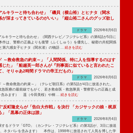
アルキラーと待ち合わせ」「磯貝（横山裕）とヒナタ（関水
係が深まってきているのがいい」「縦山裕二さんのグッズ欲し
2026年8月6日
ドラマ
ルキラーと待ち合わせ」（関西テレビ／フジテレビ系）の第6話が5日に
本作は、警察の正義よりも復讐（ふくしゅう）を優先し、秘密の共犯関係
と第六感女子ヒナタ（関水渚）の物語 …
続きを読む
ド ～救命救急の約束～」「人間関係、特に人を指導するのはす
感じた」「船越英一郎さんが『刑事面に似ていると言われたこ
て、そりゃあ2時間ドラマの帝王だもの」
2026年8月6日
ドラマ
 ～救命救急の約束～」（テレビ朝日系）の第5話が4日に放送された。
急医療の最前線でもがく、若き救命医・救急隊員・警察官らの正義と成
を含みます） 遥（今田美桜）や桐 …
続きを読む
鬼塚”反町隆史らが「告白大作戦」を決行 「カジサックの娘・梶原
る」「黒幕の正体は誰」
2026年8月4日
ドラマ
するドラマ「GTO」（カンテレ・フジテレビ系）の第3話が、3日に放送
下、ネタバレを含みます） 本作は、1998年に放送されて人気を博した学