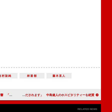
有村架純
林遣都
藤木直人
しっ放し」
斎藤工「おじさん、ほだされます」 中島健人のホスピタリティーを絶賛
RELATED NEWS