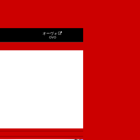
オーヴォ
OVO