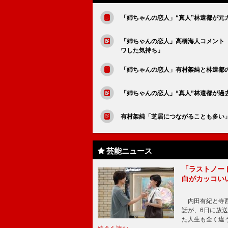
「姉ちゃんの恋人」“真人”林遣都が
「姉ちゃんの恋人」高橋海人コメント
ワした気持ち」
「姉ちゃんの恋人」有村架純と林遣都
「姉ちゃんの恋人」“真人”林遣都が過
有村架純「芝居につながることも多い
芸能ニュース
「ラストノー
白がカッコい
内田有紀と寺西
話が、6日に放
た人生も全く違