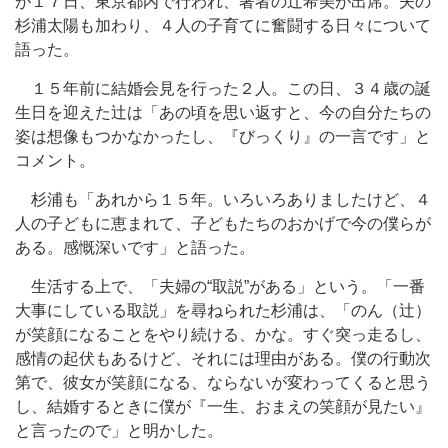
が１７日、東京都内で行われ、著者の辻希美が出席。夫の
杉浦太陽も加わり、４人の子育てに奮闘する日々について
語った。
１５年前に結婚会見を行った２人。この日、３４歳の誕
生日を迎えた辻は「あの頃を思い返すと、今の自分たちの
姿は想像もつかなかったし、『びっくり』の一言です」と
コメント。
杉浦も「あれから１５年。いろいろありましたけど、４
人の子どもに恵まれて、子どもたちのおかげで今の僕らが
ある。感慨深いです」と語った。
生活する上で、「夫婦の“取説”がある」という。「一番
大事にしている取説」を尋ねられた杉浦は、「のん（辻）
が笑顔になることをやり続ける、かな。すぐ突っ走るし、
感情の起伏もあるけど、それには理由がある。僕の行動次
第で、彼女が笑顔になる、ならないが変わってくると思う
し、結婚するときに僕が『一生、おまえの笑顔が見たい』
と言ったので」と明かした。