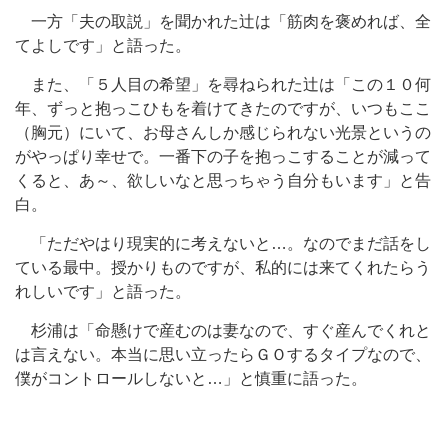
一方「夫の取説」を聞かれた辻は「筋肉を褒めれば、全
てよしです」と語った。
また、「５人目の希望」を尋ねられた辻は「この１０何
年、ずっと抱っこひもを着けてきたのですが、いつもここ
（胸元）にいて、お母さんしか感じられない光景というの
がやっぱり幸せで。一番下の子を抱っこすることが減って
くると、あ～、欲しいなと思っちゃう自分もいます」と告
白。
「ただやはり現実的に考えないと…。なのでまだ話をし
ている最中。授かりものですが、私的には来てくれたらう
れしいです」と語った。
杉浦は「命懸けで産むのは妻なので、すぐ産んでくれと
は言えない。本当に思い立ったらＧＯするタイプなので、
僕がコントロールしないと…」と慎重に語った。