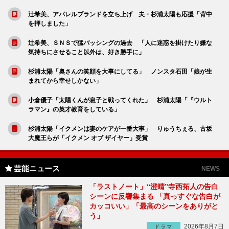
辻希美、アパレルブランドを立ち上げ 夫・杉浦太陽も応援「背中
を押しました」
辻希美、ＳＮＳで猛バッシングの過去 「人に迷惑を掛けたり嫌な
気持ちにさせること以外は、好き勝手に」
杉浦太陽「奥さんの笑顔を大事にしてる」 ノンスタ石田「娘が生
まれてから幸せしかない」
小倉優子「太陽くんが息子と戦ってくれた」 杉浦太陽「『ウルト
ラマン』の英才教育をしている」
杉浦太陽「イクメンは妻のケアが一番大事」 りゅうちぇる、古坂
大魔王らが「イクメン オブ ザイヤー」受賞
芸能ニュース
NEWS
「ラストノート」“澄晴”寺西拓人の告白
シーンに反響集まる 「真っすぐな告白が
カッコいい」「最高のシーンをありがと
う」
2026年8月7日
ドラマ