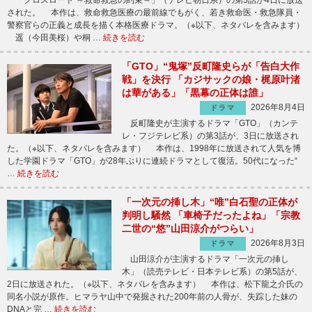
「クロスロード ～救命救急の約束～」（テレビ朝日系）の第5話が4日に放送
された。 本作は、救命救急医療の最前線でもがく、若き救命医・救急隊員・
警察官らの正義と成長を描く本格医療ドラマ。（※以下、ネタバレを含みます）
遥（今田美桜）や桐 …
続きを読む
「GTO」“鬼塚”反町隆史らが「告白大作
戦」を決行 「カジサックの娘・梶原叶渚
は華がある」「黒幕の正体は誰」
2026年8月4日
ドラマ
反町隆史が主演するドラマ「GTO」（カンテ
レ・フジテレビ系）の第3話が、3日に放送され
た。（※以下、ネタバレを含みます） 本作は、1998年に放送されて人気を博
した学園ドラマ「GTO」が28年ぶりに連続ドラマとして復活。50代になった“
…
続きを読む
「一次元の挿し木」“唯”白石聖の正体が
判明し騒然 「車椅子だったよね」「宗教
二世の“悠”山田涼介がつらい」
2026年8月3日
ドラマ
山田涼介が主演するドラマ「一次元の挿し
木」（読売テレビ・日本テレビ系）の第5話が、
2日に放送された。（※以下、ネタバレを含みます） 本作は、松下龍之介氏の
同名小説が原作。ヒマラヤ山中で発掘された200年前の人骨が、失踪した妹の
DNAと完 …
続きを読む