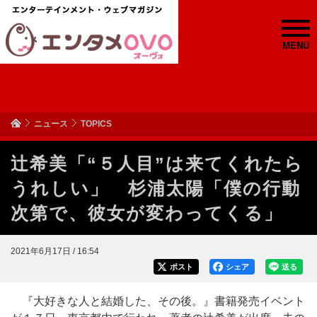
MENU
ニュース
TOPICS
辻希美「“５人目”は来てくれたら
うれしい」 杉浦太陽「僕の行動
次第で、彼女が変わってくる」
2021年6月17日 / 16:54
ポスト
シェア
送る
『大好きな人と結婚した、その後。』書籍発売イベント