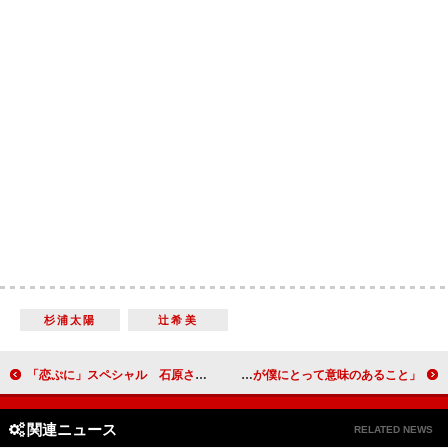
杉浦太陽
辻希美
「恋ぷに」スペシャル 石原さとみと綾野剛が“感動の再会” 「幸福感に包まれた楽しいドラマだった」
菊池風麿、田中樹と「ＤＲＥＡＭ ＢＯＹＳ」上演 菊池「田中樹とできることが僕にとって意味のあること」
関連ニュース
RELATED NEWS