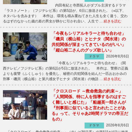
内田有紀と寺西拓人がダブル主演するドラマ
「ラストノート」（フジテレビ系）の第5話が、6日に放送された。（※以下、
ネタバレを含みます） 本作は、環境も積み重ねてきた人生も全く違う、交わ
るはずのなかった歳の差の男女が静かに引かれ合い、人生で …
続きを読む
「今夜もシリアルキラーと待ち合わせ」
「磯貝（横山裕）とヒナタ（関水渚）の
共犯関係が深まってきているのがいい」
「縦山裕二さんのグッズ欲しい」
2026年8月6日
ドラマ
「今夜もシリアルキラーと待ち合わせ」（関
西テレビ／フジテレビ系）の第6話が5日に放送された。 本作は、警察の正義
よりも復讐（ふくしゅう）を優先し、秘密の共犯関係を結んだ一匹おおかみの
刑事・磯貝（横山裕）と第六感女子ヒナタ（関水渚）の物語 …
続きを読む
「クロスロード ～救命救急の約束～」
「人間関係、特に人を指導するのはすご
く難しいと感じた」「船越英一郎さんが
『刑事面に似ていると言われたことがあ
る』って、そりゃあ2時間ドラマの帝王だ
もの」
2026年8月6日
ドラマ