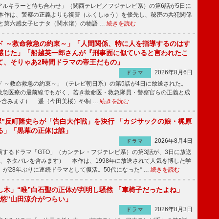
ルキラーと待ち合わせ」（関西テレビ／フジテレビ系）の第6話が5日に
本作は、警察の正義よりも復讐（ふくしゅう）を優先し、秘密の共犯関係
と第六感女子ヒナタ（関水渚）の物語 …
続きを読む
ド ～救命救急の約束～」「人間関係、特に人を指導するのはす
感じた」「船越英一郎さんが『刑事面に似ていると言われたこ
て、そりゃあ2時間ドラマの帝王だもの」
2026年8月6日
ドラマ
 ～救命救急の約束～」（テレビ朝日系）の第5話が4日に放送された。
急医療の最前線でもがく、若き救命医・救急隊員・警察官らの正義と成
を含みます） 遥（今田美桜）や桐 …
続きを読む
鬼塚”反町隆史らが「告白大作戦」を決行 「カジサックの娘・梶原
る」「黒幕の正体は誰」
2026年8月4日
ドラマ
するドラマ「GTO」（カンテレ・フジテレビ系）の第3話が、3日に放送
下、ネタバレを含みます） 本作は、1998年に放送されて人気を博した学
」が28年ぶりに連続ドラマとして復活。50代になった“ …
続きを読む
し木」“唯”白石聖の正体が判明し騒然 「車椅子だったよね」
“悠”山田涼介がつらい」
2026年8月3日
ドラマ