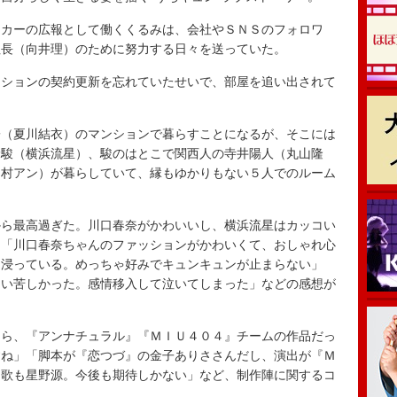
カーの広報として働くくるみは、会社やＳＮＳのフォロワ
社長（向井理）のために努力する日々を送っていた。
ションの契約更新を忘れていたせいで、部屋を追い出されて
（夏川結衣）のマンションで暮らすことになるが、そこには
野駿（横浜流星）、駿のはとこで関西人の寺井陽人（丸山隆
中村アン）が暮らしていて、縁もゆかりもない５人でのルーム
ら最高過ぎた。川口春奈がかわいいし、横浜流星はカッコい
」「川口春奈ちゃんのファッションがかわいくて、おしゃれ心
に浸っている。めっちゃ好みでキュンキュンが止まらない」
らい苦しかった。感情移入して泣いてしまった」などの感想が
ら、『アンナチュラル』『ＭＩＵ４０４』チームの作品だっ
すね」「脚本が『恋つづ』の金子ありささんだし、演出が『Ｍ
題歌も星野源。今後も期待しかない」など、制作陣に関するコ