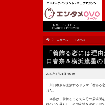
特集・インタビュー
FEATURE & INTERVIEW
ニュース
TOPICS
「着飾る恋には理由
口春奈＆横浜流星の
2021年4月21日 / 07:05
川口春奈が主演するドラマ「着飾る恋
れた。
本作は、着飾ることで自分の居場所を
根の下で暮らし、恋や友情を深める中で