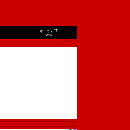
オーヴォ
OVO