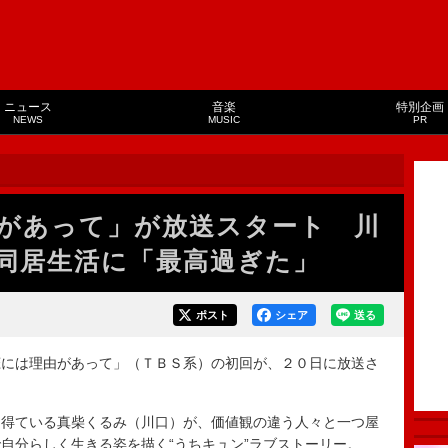
ニュース
音楽
特別企画
NEWS
MUSIC
PR
があって」が放送スタート 川
同居生活に「最高過ぎた」
ポスト
シェア
送る
には理由があって」（ＴＢＳ系）の初回が、２０日に放送さ
得ている真柴くるみ（川口）が、価値観の違う人々と一つ屋
自分らしく生きる姿を描く“うちキュン”ラブストーリー。