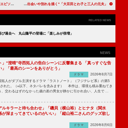
ちゃ理想的」
「大豆田とわ子と三人の元夫」“しんしん”岡田将生が「いとし過ぎる」 とわ子との出会いや別れを描く
RELATED NEWS
再び過去へ 丸山隆平の登場に「楽しみが倍増」
NEWS
ト」“澄晴”寺西拓人の告白シーンに反響集まる 「真っすぐな告
い」「最高のシーンをありがとう」
2026年8月7日
ドラマ
拓人がダブル主演するドラマ「ラストノート」（フジテレビ系）の第5
送された。（※以下、ネタバレを含みます） 本作は、環境も積み重ねてき
う、交わるはずのなかった歳の差の男女が静かに引かれ合い、人生で …
アルキラーと待ち合わせ」「磯貝（横山裕）とヒナタ（関水
係が深まってきているのがいい」「縦山裕二さんのグッズ欲し
2026年8月6日
ドラマ