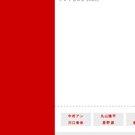
中村アン
丸山隆平
川口春奈
星野源