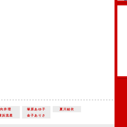
向井理
塚原あゆ子
夏川結衣
横浜流星
金子ありさ