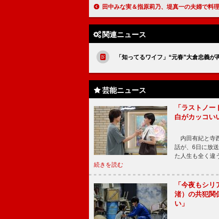
田中みな実＆指原莉乃、堤真一の夫婦で料理エピソードに 「めちゃく
関連ニュース
「知ってるワイフ」“元春”大倉忠義が
芸能ニュース
「ラストノー
白がカッコい
内田有紀と寺西
話が、6日に放
た人生も全く違
続きを読む
「今夜もシリ
渚）の共犯関
い」