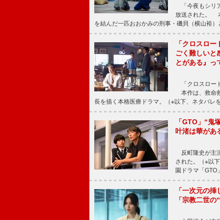
「今夜もシリア
放送された。 
を結んだ一匹おおかみの刑事・磯貝（横山裕）
「クロスロー
ごく難しいと
とがある』っ
「クロスロード
本作は、救命救
長を描く本格医療ドラマ。（※以下、ネタバレ
「GTO」“
叶渚は華があ
反町隆史が主演
された。（※以
園ドラマ「GTO
「一次元の挿
「宗教二世の