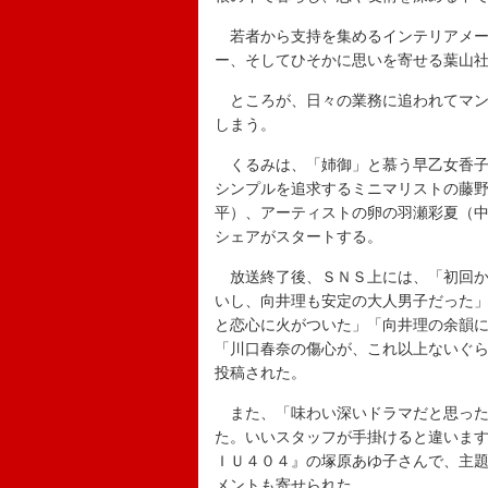
若者から支持を集めるインテリアメー
ー、そしてひそかに思いを寄せる葉山
ところが、日々の業務に追われてマン
しまう。
くるみは、「姉御」と慕う早乙女香子
シンプルを追求するミニマリストの藤
平）、アーティストの卵の羽瀬彩夏（
シェアがスタートする。
放送終了後、ＳＮＳ上には、「初回か
いし、向井理も安定の大人男子だった
と恋心に火がついた」「向井理の余韻
「川口春奈の傷心が、これ以上ないぐ
投稿された。
また、「味わい深いドラマだと思った
た。いいスタッフが手掛けると違いま
ＩＵ４０４』の塚原あゆ子さんで、主
メントも寄せられた。