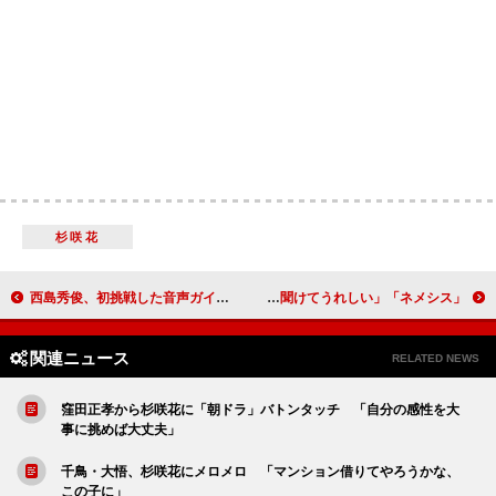
杉咲花
西島秀俊、初挑戦した音声ガイドの出来は「５０点」 「自分がミイラになるのは嫌」
「ネメシス」広瀬すずと櫻井翔が全力ラップを披露 「久々に翔くんのラップが聞けてうれしい」
関連ニュース
RELATED NEWS
窪田正孝から杉咲花に「朝ドラ」バトンタッチ 「自分の感性を大
事に挑めば大丈夫」
千鳥・大悟、杉咲花にメロメロ 「マンション借りてやろうかな、
この子に」