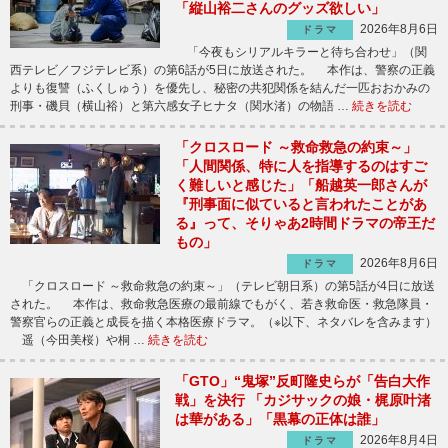
「縦山裕二さんのグッズ欲しい」
2026年8月6日
ドラマ
「今夜もシリアルキラーと待ち合わせ」（関
西テレビ／フジテレビ系）の第6話が5日に放送された。 本作は、警察の正義
よりも復讐（ふくしゅう）を優先し、秘密の共犯関係を結んだ一匹おおかみの
刑事・磯貝（横山裕）と第六感女子ヒナタ（関水渚）の物語 …
続きを読む
「クロスロード ～救命救急の約束～」
「人間関係、特に人を指導するのはすご
く難しいと感じた」「船越英一郎さんが
『刑事面に似ていると言われたことがあ
る』って、そりゃあ2時間ドラマの帝王だ
もの」
2026年8月6日
ドラマ
「クロスロード ～救命救急の約束～」（テレビ朝日系）の第5話が4日に放送
された。 本作は、救命救急医療の最前線でもがく、若き救命医・救急隊員・
警察官らの正義と成長を描く本格医療ドラマ。（※以下、ネタバレを含みます）
遥（今田美桜）や桐 …
続きを読む
「GTO」“鬼塚”反町隆史らが「告白大作
戦」を決行 「カジサックの娘・梶原叶渚
は華がある」「黒幕の正体は誰」
2026年8月4日
ドラマ