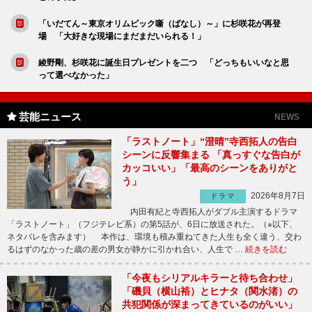
「いだてん～東京オリムピック噺（ばなし）～」に杉咲花が再登
場 「大好きな現場にまだまだいられる！」
綾野剛、杉咲花に誕生日プレゼントを二つ 「どっちもいいなと思
って選べなかった」
芸能ニュース
NEWS
「ラストノート」“澄晴”寺西拓人の告白
シーンに反響集まる 「真っすぐな告白が
カッコいい」「最高のシーンをありがと
う」
2026年8月7日
ドラマ
内田有紀と寺西拓人がダブル主演するドラマ
「ラストノート」（フジテレビ系）の第5話が、6日に放送された。（※以下、
ネタバレを含みます） 本作は、環境も積み重ねてきた人生も全く違う、交わ
るはずのなかった歳の差の男女が静かに引かれ合い、人生で …
続きを読む
「今夜もシリアルキラーと待ち合わせ」
「磯貝（横山裕）とヒナタ（関水渚）の
共犯関係が深まってきているのがいい」