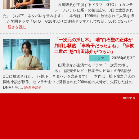
反町隆史が主演するドラマ「GTO」（カンテ
レ・フジテレビ系）の第3話が、3日に放送され
た。（※以下、ネタバレを含みます） 本作は、1998年に放送されて人気を博
した学園ドラマ「GTO」が28年ぶりに連続ドラマとして復活。50代になった“
…
続きを読む
「一次元の挿し木」“唯”白石聖の正体が
判明し騒然 「車椅子だったよね」「宗教
二世の“悠”山田涼介がつらい」
2026年8月3日
ドラマ
山田涼介が主演するドラマ「一次元の挿し
木」（読売テレビ・日本テレビ系）の第5話が、
2日に放送された。（※以下、ネタバレを含みます） 本作は、松下龍之介氏の
同名小説が原作。ヒマラヤ山中で発掘された200年前の人骨が、失踪した妹の
DNAと完 …
続きを読む
more »