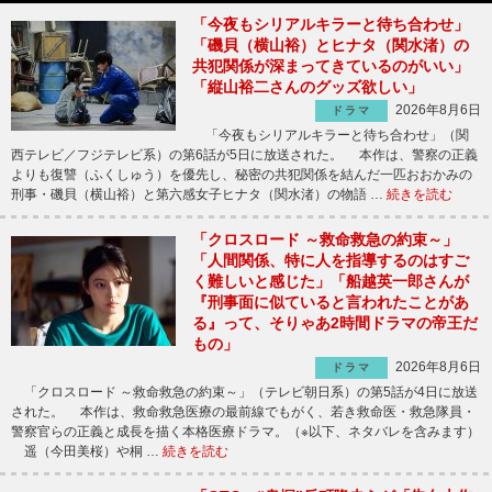
「今夜もシリアルキラーと待ち合わせ」
「磯貝（横山裕）とヒナタ（関水渚）の
共犯関係が深まってきているのがいい」
「縦山裕二さんのグッズ欲しい」
2026年8月6日
ドラマ
「今夜もシリアルキラーと待ち合わせ」（関
西テレビ／フジテレビ系）の第6話が5日に放送された。 本作は、警察の正義
よりも復讐（ふくしゅう）を優先し、秘密の共犯関係を結んだ一匹おおかみの
刑事・磯貝（横山裕）と第六感女子ヒナタ（関水渚）の物語 …
続きを読む
「クロスロード ～救命救急の約束～」
「人間関係、特に人を指導するのはすご
く難しいと感じた」「船越英一郎さんが
『刑事面に似ていると言われたことがあ
る』って、そりゃあ2時間ドラマの帝王だ
もの」
2026年8月6日
ドラマ
「クロスロード ～救命救急の約束～」（テレビ朝日系）の第5話が4日に放送
された。 本作は、救命救急医療の最前線でもがく、若き救命医・救急隊員・
警察官らの正義と成長を描く本格医療ドラマ。（※以下、ネタバレを含みます）
遥（今田美桜）や桐 …
続きを読む