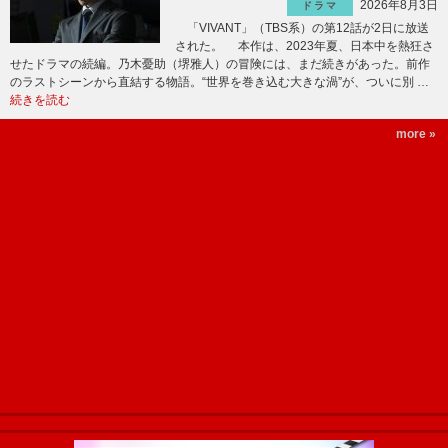
2026年8月3日
ドラマ
「VIVANT」（TBS系）の第12話が2日に放送
された。 本作は、2023年夏、日本中を熱狂さ
せたドラマの続編。乃木憂助（堺雅人）の冒険には、まだ続きがあった。前作
のラストシーンから直結する物語。“世界を巻き込む大きな渦”が、ついに別 …
続きを読む
more »