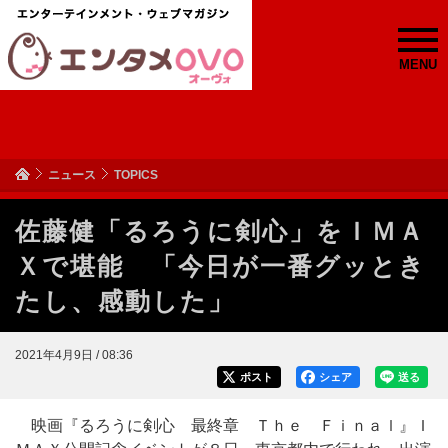
MENU
ニュース
TOPICS
佐藤健「るろうに剣心」をＩＭＡ
Ｘで堪能 「今日が一番グッとき
たし、感動した」
2021年4月9日 / 08:36
ポスト
シェア
送る
映画『るろうに剣心 最終章 Ｔｈｅ Ｆｉｎａｌ』Ｉ