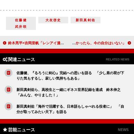
佐藤健
大友啓史
新田真剣佑
武井咲
鈴木亮平×吉岡里帆「レンアイ漫画家」放送開始 変わり者の漫画家役・鈴木の「色気が半端ない」
シム・ウンギョン“初の日本映画”への思いを語る 「この作品がなかったら、今の自分はいない」
関連ニュース
RELATED NEWS
佐藤健、『るろうに剣心』完結への思いを語る 「少し肩の荷が下
りた気もするし、寂しい気持ちもある」
新田真剣佑ら、高校生と一緒にギネス世界記録を達成 鈴木伸之
「みんな、やりました！」
新田真剣佑「海外で活躍する、日本語もしゃべれる役者に」 「自
分が取ってみたい天下」を語る
芸能ニュース
NEWS