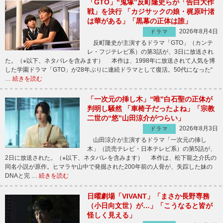
「GTO」“鬼塚”反町隆史らが「告白大作
戦」を決行 「カジサックの娘・梶原叶渚
は華がある」「黒幕の正体は誰」
2026年8月4日
ドラマ
反町隆史が主演するドラマ「GTO」（カンテ
レ・フジテレビ系）の第3話が、3日に放送され
た。（※以下、ネタバレを含みます） 本作は、1998年に放送されて人気を博
した学園ドラマ「GTO」が28年ぶりに連続ドラマとして復活。50代になった“
…
続きを読む
「一次元の挿し木」“唯”白石聖の正体が
判明し騒然 「車椅子だったよね」「宗教
二世の“悠”山田涼介がつらい」
2026年8月3日
ドラマ
山田涼介が主演するドラマ「一次元の挿し
木」（読売テレビ・日本テレビ系）の第5話が、
2日に放送された。（※以下、ネタバレを含みます） 本作は、松下龍之介氏の
同名小説が原作。ヒマラヤ山中で発掘された200年前の人骨が、失踪した妹の
DNAと完 …
続きを読む
日曜劇場「VIVANT」「まさか長野専務
（小日向文世）が…」「こうなると皆が
怪しく見える」