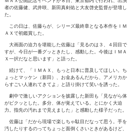
ＭＡＸ公開記念イベントが８日、東京都内で行われ、出演
者の佐藤健、武井咲、新田真剣佑と大友啓史監督が登壇し
た。
この日は、佐藤らが、シリーズ最終章となる本作をＩＭ
ＡＸで初鑑賞した。
大画面の迫力を堪能した佐藤は「見るのは３、４回目で
すが、今日が一番グッときたし、感動した。今後はＩＭＡ
Ｘ一択だなと思います」と語った。
続けて、「ＩＭＡＸ、もっと日本に普及してほしい。ち
ょっとマッケン（新田）、お金あるんだから、アメリカか
らすごい人連れてきてよ」と語り掛けて笑いを誘った。
劇中で激しいアクションを披露した新田も「見ながら体
がピクッとした。多分、体が覚えている。とにかく大迫
力。指先の汚れまで見えました」と感動した様子だった。
佐藤は「だから現場で楽しちゃ駄目だなって思う。手を
汚したりするのってちょっと面倒くさいときがあるけど、