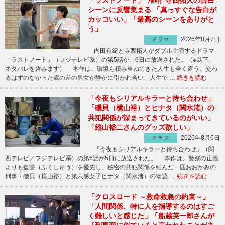
シーンに反響集まる 「真っすぐな告白が
カッコいい」「最高のシーンをありがと
う」
2026年8月7日
ドラマ
内田有紀と寺西拓人がダブル主演するドラマ
「ラストノート」（フジテレビ系）の第5話が、6日に放送された。（※以下、
ネタバレを含みます） 本作は、環境も積み重ねてきた人生も全く違う、交わ
るはずのなかった歳の差の男女が静かに引かれ合い、人生で …
続きを読む
「今夜もシリアルキラーと待ち合わせ」
「磯貝（横山裕）とヒナタ（関水渚）の
共犯関係が深まってきているのがいい」
「縦山裕二さんのグッズ欲しい」
2026年8月6日
ドラマ
「今夜もシリアルキラーと待ち合わせ」（関
西テレビ／フジテレビ系）の第6話が5日に放送された。 本作は、警察の正義
よりも復讐（ふくしゅう）を優先し、秘密の共犯関係を結んだ一匹おおかみの
刑事・磯貝（横山裕）と第六感女子ヒナタ（関水渚）の物語 …
続きを読む
「クロスロード ～救命救急の約束～」
「人間関係、特に人を指導するのはすご
く難しいと感じた」「船越英一郎さんが