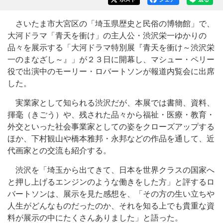
さいたま市大宮区の「埼玉県歴史と民俗の博物館」で、
大河ドラマ「青天を衝け」の主人公・渋沢栄一ゆかりの
品々を展示する「大河ドラマ特別展『青天を衝け～渋沢栄
一のまなざし～』」が２３日に開幕し、マシュー・ペリー
役で出演中のモーリー・ロバートソンが報道内覧会に出席
した。
実業家として知られる渋沢だが、本展では書簡、資料、
揮毫（きごう）や、残された品々から福祉・医療・教育・
外交といった社会事業家としての姿をクローズアップする
ほか、下村観山や橋本雅邦・永邦などの作品を通して、近
代画家との交流も紹介する。
渋沢を「埼玉から出てきて、日本を世界クラスの国家へ
と押し上げるエンジンのような働きをした方」と評するロ
バートソンは、展示を見た感想を、「その方の生い立ちや
人生がどんなものだったのか、それを知る上でも貴重な資
料が展示の中にたくさんありました」と語った。