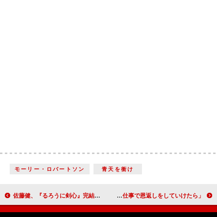
モーリー・ロバートソン
青天を衝け
佐藤健、『るろうに剣心』完結への思いを語る 「少し肩の荷が下りた気もするし、寂しい気持ちもある」
ゆきぽよ、知人男性の騒動を改めて謝罪 「このお仕事で恩返しをしていけたら」