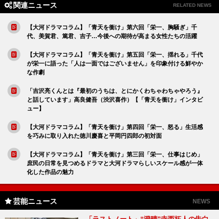
関連ニュース
RELATED NEWS
【大河ドラマコラム】「青天を衝け」第六回「栄一、胸騒ぎ」千
代、美賀君、篤君、吉子…今後への期待が高まる女性たちの活躍
【大河ドラマコラム】「青天を衝け」第五回「栄一、揺れる」千代
が栄一に語った「人は一面ではございません」を印象付ける鮮やか
な作劇
「吉沢亮くんとは『最初のうちは、とにかくわちゃわちゃやろう』
と話しています」高良健吾（渋沢喜作）【「青天を衝け」インタビ
ュー】
【大河ドラマコラム】「青天を衝け」第四回「栄一、怒る」生活感
を巧みに取り入れた徳川慶喜と平岡円四郎の初対面
【大河ドラマコラム】「青天を衝け」第三回「栄一、仕事はじめ」
庶民の日常を見つめるドラマと大河ドラマらしいスケール感が一体
化した作品の魅力
芸能ニュース
NEWS
「ラストノート」“澄晴”寺西拓人の告白