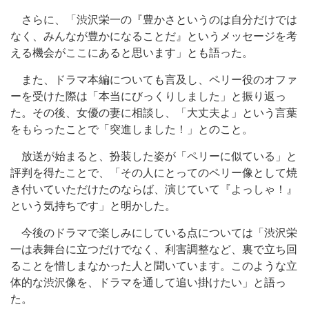
さらに、「渋沢栄一の『豊かさというのは自分だけでは
なく、みんなが豊かになることだ』というメッセージを考
える機会がここにあると思います」とも語った。
また、ドラマ本編についても言及し、ペリー役のオファ
ーを受けた際は「本当にびっくりしました」と振り返っ
た。その後、女優の妻に相談し、「大丈夫よ」という言葉
をもらったことで「突進しました！」とのこと。
放送が始まると、扮装した姿が「ペリーに似ている」と
評判を得たことで、「その人にとってのペリー像として焼
き付いていただけたのならば、演じていて『よっしゃ！』
という気持ちです」と明かした。
今後のドラマで楽しみにしている点については「渋沢栄
一は表舞台に立つだけでなく、利害調整など、裏で立ち回
ることを惜しまなかった人と聞いています。このような立
体的な渋沢像を、ドラマを通して追い掛けたい」と語っ
た。