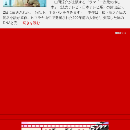
山田涼介が主演するドラマ「一次元の挿し
木」（読売テレビ・日本テレビ系）の第5話が、
2日に放送された。（※以下、ネタバレを含みます） 本作は、松下龍之介氏の
同名小説が原作。ヒマラヤ山中で発掘された200年前の人骨が、失踪した妹の
DNAと完 …
続きを読む
more »