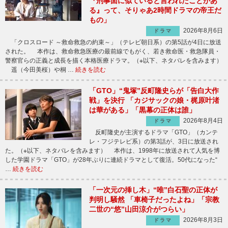
『刑事面に似ていると言われたことがあ
る』って、そりゃあ2時間ドラマの帝王だ
もの」
2026年8月6日
ドラマ
「クロスロード ～救命救急の約束～」（テレビ朝日系）の第5話が4日に放送
された。 本作は、救命救急医療の最前線でもがく、若き救命医・救急隊員・
警察官らの正義と成長を描く本格医療ドラマ。（※以下、ネタバレを含みます）
遥（今田美桜）や桐 …
続きを読む
「GTO」“鬼塚”反町隆史らが「告白大作
戦」を決行 「カジサックの娘・梶原叶渚
は華がある」「黒幕の正体は誰」
2026年8月4日
ドラマ
反町隆史が主演するドラマ「GTO」（カンテ
レ・フジテレビ系）の第3話が、3日に放送され
た。（※以下、ネタバレを含みます） 本作は、1998年に放送されて人気を博
した学園ドラマ「GTO」が28年ぶりに連続ドラマとして復活。50代になった“
…
続きを読む
「一次元の挿し木」“唯”白石聖の正体が
判明し騒然 「車椅子だったよね」「宗教
二世の“悠”山田涼介がつらい」
2026年8月3日
ドラマ