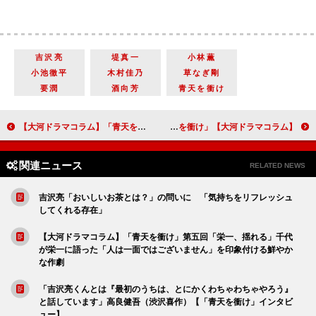
吉沢亮
堤真一
小林薫
小池徹平
木村佳乃
草なぎ剛
要潤
酒向芳
青天を衝け
【大河ドラマコラム】「青天を衝け」第三回「栄一、仕事はじめ」庶民の日常を見つめるドラマと大河ドラマらしいスケール感が一体化した作品の魅力
【大河ドラマコラム】「青天を衝け」第五回「栄一、揺れる」千代が栄一に語った「人は一面ではございません」を印象付ける鮮やかな作劇
関連ニュース
RELATED NEWS
吉沢亮「おいしいお茶とは？」の問いに 「気持ちをリフレッシュ
してくれる存在」
【大河ドラマコラム】「青天を衝け」第五回「栄一、揺れる」千代
が栄一に語った「人は一面ではございません」を印象付ける鮮やか
な作劇
「吉沢亮くんとは『最初のうちは、とにかくわちゃわちゃやろう』
と話しています」高良健吾（渋沢喜作）【「青天を衝け」インタビ
ュー】