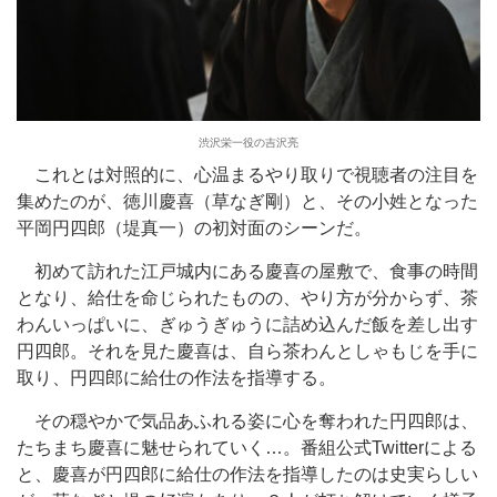
渋沢栄一役の吉沢亮
これとは対照的に、心温まるやり取りで視聴者の注目を
集めたのが、徳川慶喜（草なぎ剛）と、その小姓となった
平岡円四郎（堤真一）の初対面のシーンだ。
初めて訪れた江戸城内にある慶喜の屋敷で、食事の時間
となり、給仕を命じられたものの、やり方が分からず、茶
わんいっぱいに、ぎゅうぎゅうに詰め込んだ飯を差し出す
円四郎。それを見た慶喜は、自ら茶わんとしゃもじを手に
取り、円四郎に給仕の作法を指導する。
その穏やかで気品あふれる姿に心を奪われた円四郎は、
たちまち慶喜に魅せられていく…。番組公式Twitterによる
と、慶喜が円四郎に給仕の作法を指導したのは史実らしい