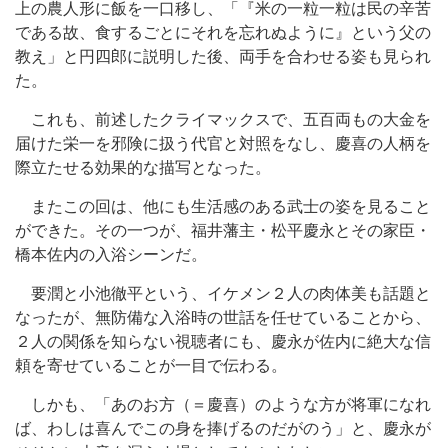
上の農人形に飯を一口移し、「『米の一粒一粒は民の辛苦
である故、食するごとにそれを忘れぬように』という父の
教え」と円四郎に説明した後、両手を合わせる姿も見られ
た。
これも、前述したクライマックスで、五百両もの大金を
届けた栄一を邪険に扱う代官と対照をなし、慶喜の人柄を
際立たせる効果的な描写となった。
またこの回は、他にも生活感のある武士の姿を見ること
ができた。その一つが、福井藩主・松平慶永とその家臣・
橋本佐内の入浴シーンだ。
要潤と小池徹平という、イケメン２人の肉体美も話題と
なったが、無防備な入浴時の世話を任せていることから、
２人の関係を知らない視聴者にも、慶永が佐内に絶大な信
頼を寄せていることが一目で伝わる。
しかも、「あのお方（＝慶喜）のような方が将軍になれ
ば、わしは喜んでこの身を捧げるのだがのう」と、慶永が