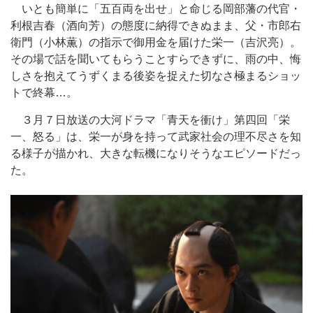
いとも簡単に「五百両を出せ」と命じる岡部藩の代官・
利根吉春（酒向芳）の態度に納得できぬまま、父・市郎右
衛門（小林薫）の指示で御用金を届けた栄一（吉沢亮）。
その場で話を聞いてもらうことすらできずに、雨の中、悔
しさを抱えてうずくまる後姿を捉えた切なさ極まるショッ
トで終幕…。
３月７日放送の大河ドラマ「青天を衝け」第四回「栄
一、怒る」は、栄一が身を持って武家社会の理不尽さを知
る様子が描かれ、大きな転機になりそうなエピソードだっ
た。