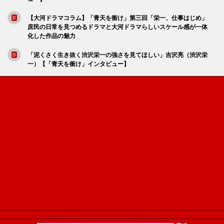
【大河ドラマコラム】「青天を衝け」第三回「栄一、仕事はじめ」
庶民の日常を見つめるドラマと大河ドラマらしいスケール感が一体
化した作品の魅力
「泥くさく生き抜く渋沢栄一の強さを見てほしい」吉沢亮（渋沢栄
一）【「青天を衝け」インタビュー】