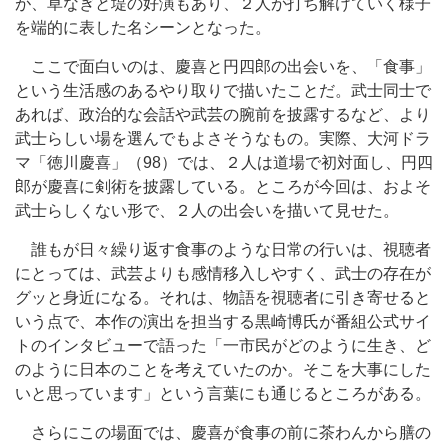
が、草なぎと堤の好演もあり、２人が打ち解けていく様子
を端的に表した名シーンとなった。
ここで面白いのは、慶喜と円四郎の出会いを、「食事」
という生活感のあるやり取りで描いたことだ。武士同士で
あれば、政治的な会話や武芸の腕前を披露するなど、より
武士らしい場を選んでもよさそうなもの。実際、大河ドラ
マ「徳川慶喜」（98）では、２人は道場で初対面し、円四
郎が慶喜に剣術を披露している。ところが今回は、およそ
武士らしくない形で、２人の出会いを描いて見せた。
誰もが日々繰り返す食事のような日常の行いは、視聴者
にとっては、武芸よりも感情移入しやすく、武士の存在が
グッと身近になる。それは、物語を視聴者に引き寄せると
いう点で、本作の演出を担当する黒崎博氏が番組公式サイ
トのインタビューで語った「一市民がどのように生き、ど
のように日本のことを考えていたのか。そこを大事にした
いと思っています」という言葉にも通じるところがある。
さらにこの場面では、慶喜が食事の前に茶わんから膳の