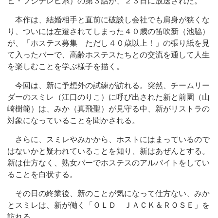
ビ・フジテレビ系）の第３話が、２３日に放送された。
本作は、結婚相手と直前に破談し会社でも肩身が狭くな
り、ついには左遷されてしまった４０歳の笛吹新（池脇）
が、「ホステス募集 ただし４０歳以上！」の張り紙を見
て入ったバーで、高齢ホステスたちとの交流を通して人生
を楽しむことを学ぶ様子を描く。
今回は、新に予想外の試練が訪れる。突然、チームリー
ダーのスミレ（江口のりこ）に呼び出された新と前園（山
崎樹範）は、みか（真飛聖）が見守る中、新がリストラの
対象になっていることを聞かされる。
さらに、スミレやみかから、ホストにはまっているので
はないかと疑われていることを知り、新はあぜんとする。
新は仕方なく、熟女バーでホステスのアルバイトをしてい
ることを白状する。
その日の終業後、新のことが気になって仕方ない、みか
とスミレは、新が働く「ＯＬＤ ＪＡＣＫ＆ＲＯＳＥ」を
訪れる。