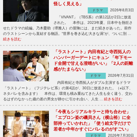
怪しく見える」
2026年8月3日
ドラマ
「VIVANT」（TBS系）の第12話が2日に放送
された。 本作は、2023年夏、日本中を熱狂さ
せたドラマの続編。乃木憂助（堺雅人）の冒険には、まだ続きがあった。前作
のラストシーンから直結する物語。“世界を巻き込む大きな渦”が、ついに別 …
続きを読む
「ラストノート」内田有紀と寺西拓人の
ハンバーガーデートにキュン 「年下モー
ド全開で甘える澄晴がいい」「2人の距離
感がたまらない」
2026年7月31日
ドラマ
内田有紀と寺西拓人がダブル主演するドラマ
「ラストノート」（フジテレビ系）の第4話が、30日に放送された。（※以下、
ネタバレを含みます） 本作は、環境も積み重ねてきた人生も全く違う、交わ
るはずのなかった歳の差の男女が静かに引かれ合い、人生 …
続きを読む
「今夜もシリアルキラーと待ち合わせ」
「エプロン姿の磯貝さん（横山裕）に全
部持っていかれた」「使う絵文字だけで
若者か中年かすぐにバレるのがすごい」
2026年7月30日
ドラマ