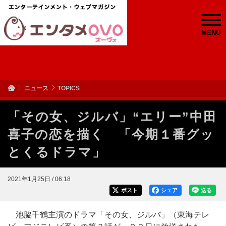
MENU
ニュース
TOPICS
「その女、ジルバ」“エリー”中田
喜子の恋を描く 「今期１番グッ
とくるドラマ」
2021年1月25日 / 06:18
ポスト
シェア
送る
池脇千鶴主演のドラマ「その女、ジルバ」（東海テレ