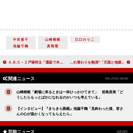
中田喜子
山崎樹範
江口のりこ
池脇千鶴
真飛聖
Ａ.Ｂ.Ｃ－Ｚ戸塚祥太「通販で木刀を買いました」 冨岡健翔「ジャニーズＪｒ.２２歳定年制」に言及
「天国と地獄」“八巻”溝端淳平に「最高のファインプレー」 綾瀬はるかと高橋一生が魂の入れ替わりを熱演
関連ニュース
RELATED NEWS
山崎樹範「劇場に来るときは一杯ひっかけてきて」 前島亜美「ど
うしたらもっとばかになれるのかいつも考えている」
【インタビュー】『きらきら眼鏡』池脇千鶴「見終わった後、皆さ
んの心が温かくなってもらえたら」
芸能ニュース
NEWS