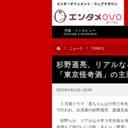
特集・インタビュー
FEATURE & INTERVIEW
ニュース
TOPICS
杉野遥亮、リアルな
「東京怪奇酒」の主
2021年1月11日 / 10:45
１月期ドラマ「直ちゃんは小学三年生
で行われ、出演者の杉野遥亮、渡邊圭
杉野らが、リアルな小学３年生役を演
金持ちで頭のいい少年・きんべ（渡邊