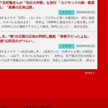
鬼塚”反町隆史らが「告白大作戦」を決行 「カジサックの娘・梶原
る」「黒幕の正体は誰」
2026年8月4日
ドラマ
するドラマ「GTO」（カンテレ・フジテレビ系）の第3話が、3日に放送
下、ネタバレを含みます） 本作は、1998年に放送されて人気を博した学
」が28年ぶりに連続ドラマとして復活。50代になった“ …
続きを読む
し木」“唯”白石聖の正体が判明し騒然 「車椅子だったよね」
“悠”山田涼介がつらい」
2026年8月3日
ドラマ
するドラマ「一次元の挿し木」（読売テレビ・日本テレビ系）の第5話
された。（※以下、ネタバレを含みます） 本作は、松下龍之介氏の同名小
ヤ山中で発掘された200年前の人骨が、失踪した妹のDNAと完 …
続きを
more »