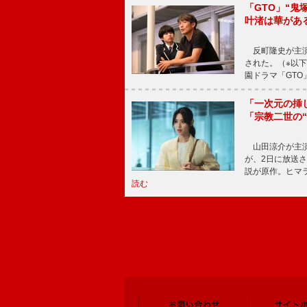
「GTO」“
叶渚は華があ
反町隆史が主演
された。（※以
園ドラマ「GTO
「一次元の挿
「宗教二世の
山田涼介が主演
が、2日に放送
説が原作。ヒマラ
読む