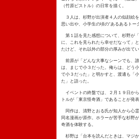
（竹原ピストル）の日常を描く。
３人は、杉野が出演者４人の似顔絵を
思い出や、小学生の頃の“あるあるトー
第１話を見た感想について、杉野が「
に、これを見られたら幸せだなって」
たけど、それ以外の部分の厚みが出て
前原が「どんな大事なシーンでも、誰
は、まじで小３だった。俺らは、どう
で小３だった」と明かすと、渡邊も「
た」と語った。
イベントの終盤では、２月１９日から
トルが「東京怪奇酒」であることが発
同作は、清野とおる氏が知人から心霊
同名漫画が原作。ホラーが苦手な杉野
奇酒を体験する。
杉野は「台本を読んだときは、マジか