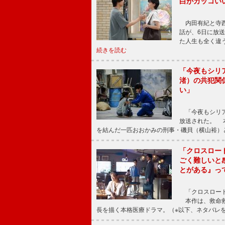
白がカッコい
内田有紀と寺西
話が、6日に放
た人生も全く違
続きを読む
「今夜もシリ
渚）の共犯関
い」
「今夜もシリア
放送された。 
を結んだ一匹おおかみの刑事・磯貝（横山裕）
「クロスロー
ごく難しいと
とがある』っ
「クロスロード
本作は、救命救
長を描く本格医療ドラマ。（※以下、ネタバレ