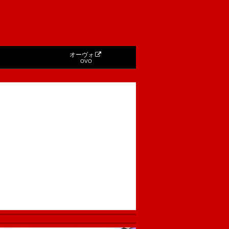
オーヴォ
OVO