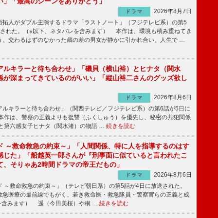
い」「最高のシーンをありがとう」
2026年8月7日
ドラマ
拓人がダブル主演するドラマ「ラストノート」（フジテレビ系）の第5
送された。（※以下、ネタバレを含みます） 本作は、環境も積み重ねてき
う、交わるはずのなかった歳の差の男女が静かに引かれ合い、人生で …
アルキラーと待ち合わせ」「磯貝（横山裕）とヒナタ（関水
係が深まってきているのがいい」「縦山裕二さんのグッズ欲し
2026年8月6日
ドラマ
ルキラーと待ち合わせ」（関西テレビ／フジテレビ系）の第6話が5日に
本作は、警察の正義よりも復讐（ふくしゅう）を優先し、秘密の共犯関係
と第六感女子ヒナタ（関水渚）の物語 …
続きを読む
ド ～救命救急の約束～」「人間関係、特に人を指導するのはす
感じた」「船越英一郎さんが『刑事面に似ていると言われたこ
て、そりゃあ2時間ドラマの帝王だもの」
2026年8月6日
ドラマ
 ～救命救急の約束～」（テレビ朝日系）の第5話が4日に放送された。
急医療の最前線でもがく、若き救命医・救急隊員・警察官らの正義と成
を含みます） 遥（今田美桜）や桐 …
続きを読む