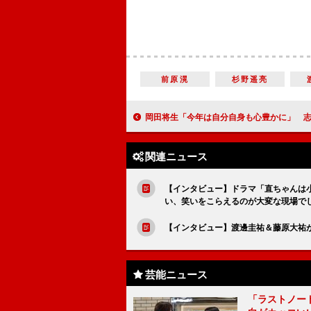
前原滉
杉野遥亮
岡田将生「今年は自分自身も心豊かに」 志尊淳、平手友梨奈と神社で
関連ニュース
【インタビュー】ドラマ「直ちゃんは
い、笑いをこらえるのが大変な現場で
【インタビュー】渡邊圭祐＆藤原大祐
芸能ニュース
「ラストノー