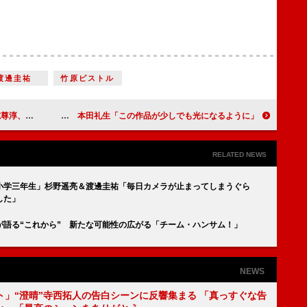
渡邊圭祐
竹原ピストル
ヒット祈願
舞台『刀剣乱舞』最新作が開幕 本田礼生「この作品が少しでも光になるように」
RELATED NEWS
小学三年生」杉野遥亮＆渡邊圭祐「毎日カメラが止まってしまうぐら
した」
が語る“これから” 新たな可能性の広がる「チーム・ハンサム！」
NEWS
ト」“澄晴”寺西拓人の告白シーンに反響集まる 「真っすぐな告