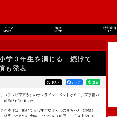
ニュース
音楽
特別企画
NEWS
MUSIC
PR
小学３年生を演じる 続けて
演も発表
ポスト
シェア
送る
」（テレビ東京系）のオンラインイベントが８日、東京都内
祐、前原滉が参加した。
じる本作は、純粋で真っすぐな主人公の直ちゃん（杉野）、
）、貧乏でがさつな少年・てつちん（前原）、泣き虫な山ちょ