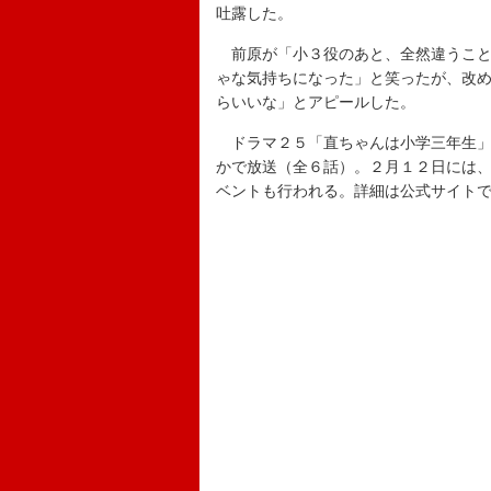
吐露した。
前原が「小３役のあと、全然違うこと
ゃな気持ちになった」と笑ったが、改
らいいな」とアピールした。
ドラマ２５「直ちゃんは小学三年生」
かで放送（全６話）。２月１２日には
ベントも行われる。詳細は公式サイト