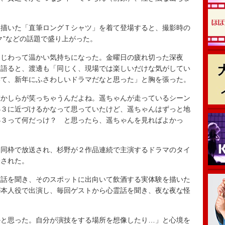
描いた「直筆ロングＴシャツ」を着て登場すると、撮影時の
ク”などの話題で盛り上がった。
じわって温かい気持ちになった。金曜日の疲れ切った深夜
と語ると、渡邊も「同じく、現場では楽しいだけな気がしてい
いて、新年にふさわしいドラマだなと思った」と胸を張った。
かしらが笑っちゃうんだよね。遥ちゃんが走っているシーン
小３に近づけるかなって思っていたけど、遥ちゃんはずっと地
小３って何だっけ？ と思ったら、遥ちゃんを見ればよかっ
同枠で放送され、杉野が２作品連続で主演するドラマのタイ
表された。
話を聞き、そのスポットに出向いて飲酒する実体験を描いた
が本人役で出演し、毎回ゲストから心霊話を聞き、夜な夜な怪
と思った。自分が演技をする場所を想像したり…」と心境を