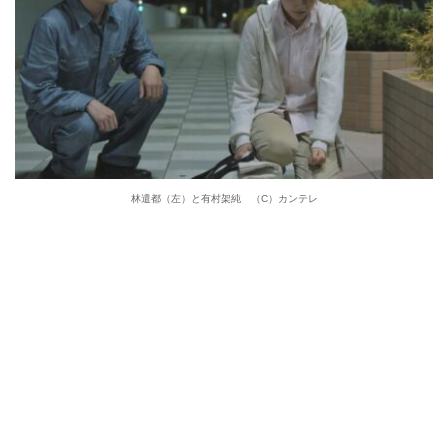
林遣都（左）と有村架純 （C）カンテレ