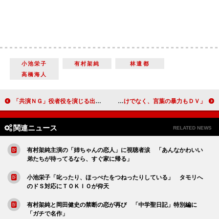
小池栄子
有村架純
林遣都
高橋海人
「共演ＮＧ」役者役を演じる出演者たちに 「役者さんのすごさを再認識した！」
川栄李奈、ＤＶ・児童虐待の相談窓口をＰＲ 「体の暴力だけでなく、言葉の暴力もＤＶ」
関連ニュース
RELATED NEWS
有村架純主演の「姉ちゃんの恋人」に視聴者涙 「あんなかわいい
弟たちが待ってるなら、すぐ家に帰る」
小池栄子「叱ったり、ほっぺたをつねったりしている」 タモリへ
のドＳ対応にＴＯＫＩＯが仰天
有村架純と岡田健史の禁断の恋が再び 「中学聖日記」特別編に
「ガチで名作」