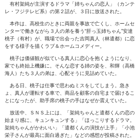
有村架純が主演するドラマ「姉ちゃんの恋人」（カンテ
レ・フジテレビ系）の第２話が、３日に放送された。
本作は、高校生のときに両親を事故で亡くし、ホームセ
ンターで働きながら３人の弟を養う“肝っ玉姉ちゃん”安達
桃子（有村）が、職場で出会った吉岡真人（林遣都）に恋
をする様子を描くラブ＆ホームコメディー。
桃子は価値観が似ている真人に恋心を抱くようになり、
家でも終始上機嫌に。そんな恋する姉の姿を、和輝（高橋
海人）たち３人の弟は、心配そうに見詰めていた。
ある日、桃子は仕事で思わぬミスをしてしまう。急き
ょ、真人が運転する車で、商品を顧客の自宅まで届けるこ
とになったが、助手席の桃子の手はなぜか震えていた。
放送中、ＳＮＳ上には、「架純ちゃんと遣都くんの恋の
始まり感に、キュンキュンする」「ほっこりするドラマ。
架純ちゃんがかわいい」「遣都くんの演技が上手」「小池
栄子さんが最高に面白過ぎた」などの感想が投稿された。