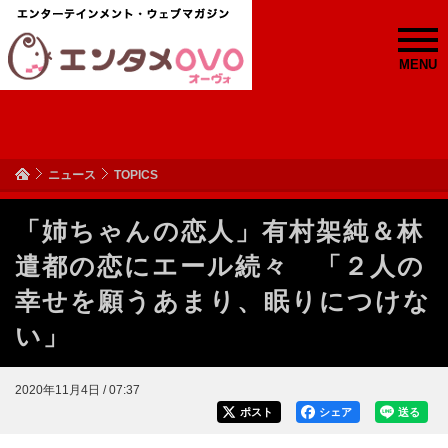
MENU
ニュース
TOPICS
「姉ちゃんの恋人」有村架純＆林
遣都の恋にエール続々 「２人の
幸せを願うあまり、眠りにつけな
い」
2020年11月4日 / 07:37
ポスト
シェア
送る