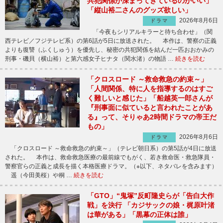
共犯関係が深まってきているのがいい」
「縦山裕二さんのグッズ欲しい」
2026年8月6日
ドラマ
「今夜もシリアルキラーと待ち合わせ」（関
西テレビ／フジテレビ系）の第6話が5日に放送された。 本作は、警察の正義
よりも復讐（ふくしゅう）を優先し、秘密の共犯関係を結んだ一匹おおかみの
刑事・磯貝（横山裕）と第六感女子ヒナタ（関水渚）の物語 …
続きを読む
「クロスロード ～救命救急の約束～」
「人間関係、特に人を指導するのはすご
く難しいと感じた」「船越英一郎さんが
『刑事面に似ていると言われたことがあ
る』って、そりゃあ2時間ドラマの帝王だ
もの」
2026年8月6日
ドラマ
「クロスロード ～救命救急の約束～」（テレビ朝日系）の第5話が4日に放送
された。 本作は、救命救急医療の最前線でもがく、若き救命医・救急隊員・
警察官らの正義と成長を描く本格医療ドラマ。（※以下、ネタバレを含みます）
遥（今田美桜）や桐 …
続きを読む
「GTO」“鬼塚”反町隆史らが「告白大作
戦」を決行 「カジサックの娘・梶原叶渚
は華がある」「黒幕の正体は誰」