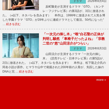
2026年8月4日
ドラマ
反町隆史が主演するドラマ「GTO」（カンテ
レ・フジテレビ系）の第3話が、3日に放送され
た。（※以下、ネタバレを含みます） 本作は、1998年に放送されて人気を博
した学園ドラマ「GTO」が28年ぶりに連続ドラマとして復活。50代になった“
…
続きを読む
「一次元の挿し木」“唯”白石聖の正体が
判明し騒然 「車椅子だったよね」「宗教
二世の“悠”山田涼介がつらい」
2026年8月3日
ドラマ
山田涼介が主演するドラマ「一次元の挿し
木」（読売テレビ・日本テレビ系）の第5話が、
2日に放送された。（※以下、ネタバレを含みます） 本作は、松下龍之介氏の
同名小説が原作。ヒマラヤ山中で発掘された200年前の人骨が、失踪した妹の
DNAと完 …
続きを読む
more »