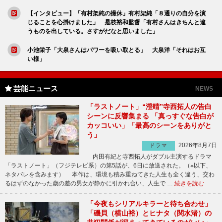
【インタビュー】「有村架純の撮休」有村架純「８通りの自分を演
じることを心掛けました」 是枝裕和監督「有村さんはきちんと違
うものを出している。さすがだなと思いました」
小池栄子「大泉さんはパワーを吸い取とる」 大泉洋「それはお互
い様」
芸能ニュース
NEWS
「ラストノート」“澄晴”寺西拓人の告白
シーンに反響集まる 「真っすぐな告白が
カッコいい」「最高のシーンをありがと
う」
2026年8月7日
ドラマ
内田有紀と寺西拓人がダブル主演するドラマ
「ラストノート」（フジテレビ系）の第5話が、6日に放送された。（※以下、
ネタバレを含みます） 本作は、環境も積み重ねてきた人生も全く違う、交わ
るはずのなかった歳の差の男女が静かに引かれ合い、人生で …
続きを読む
「今夜もシリアルキラーと待ち合わせ」
「磯貝（横山裕）とヒナタ（関水渚）の