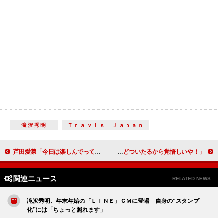
滝沢秀明
Ｔｒａｖｉｓ Ｊａｐａｎ
芦田愛菜「今日は楽しんでってや～！」 地元・西宮に向けて関西弁でアピール
言葉によってつながれる絆を描く「ヒプステ」最新作 荒牧慶彦「どついたるから覚悟しいや！」
関連ニュース
RELATED NEWS
滝沢秀明、年末年始の「ＬＩＮＥ」ＣＭに登場 自身の“スタンプ
化”には「ちょっと照れます」