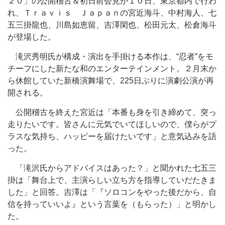
２０」の公開稽古＆初日前会見が１０日、東京都内で行わ
れ、Ｔｒａｖｉｓ Ｊａｐａｎの宮近海斗、中村海人、七
五三掛龍也、川島如恵留、吉澤閑也、松田元太、松倉海斗
が登場した。
滝沢秀明氏が構成・演出を手掛ける本作は、“忍者”をモ
チーフにした新たな和のエンターテインメント。２月末か
ら休館していた新橋演舞場で、225日ぶりに演劇公演が再
開される。
公開稽古を終えた宮近は「本番も身を引き締めて、突っ
走りたいです。皆さんに元気でいてほしいので、僕らがプ
ラスな気持ち、ハッピーを届けたいです」と意気込みを語
った。
「滝沢氏からアドバイスはあった？」と聞かれた七五三
掛は「舞台上で、主演らしい立ち方を指導していだたきま
した」と回答。吉澤は「『ソロコンをやった後だから、自
信を持っていいよ』という言葉を（もらった）」と明かし
た。