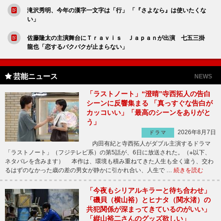
滝沢秀明、今年の漢字一文字は「行」 「『さよなら』は使いたくな
い」
佐藤隆太の主演舞台にＴｒａｖｉｓ Ｊａｐａｎが出演 七五三掛
龍也「恋するバクバクが止まらない」
芸能ニュース
NEWS
「ラストノート」“澄晴”寺西拓人の告白
シーンに反響集まる 「真っすぐな告白が
カッコいい」「最高のシーンをありがと
う」
2026年8月7日
ドラマ
内田有紀と寺西拓人がダブル主演するドラマ
「ラストノート」（フジテレビ系）の第5話が、6日に放送された。（※以下、
ネタバレを含みます） 本作は、環境も積み重ねてきた人生も全く違う、交わ
るはずのなかった歳の差の男女が静かに引かれ合い、人生で …
続きを読む
「今夜もシリアルキラーと待ち合わせ」
「磯貝（横山裕）とヒナタ（関水渚）の
共犯関係が深まってきているのがいい」
「縦山裕二さんのグッズ欲しい」