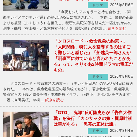
2026年8月6日
ドラマ
「今夜もシリアルキラーと待ち合わせ」（関
西テレビ／フジテレビ系）の第6話が5日に放送された。 本作は、警察の正義
よりも復讐（ふくしゅう）を優先し、秘密の共犯関係を結んだ一匹おおかみの
刑事・磯貝（横山裕）と第六感女子ヒナタ（関水渚）の物語 …
続きを読む
「クロスロード ～救命救急の約束～」
「人間関係、特に人を指導するのはすご
く難しいと感じた」「船越英一郎さんが
『刑事面に似ていると言われたことがあ
る』って、そりゃあ2時間ドラマの帝王だ
もの」
2026年8月6日
ドラマ
「クロスロード ～救命救急の約束～」（テレビ朝日系）の第5話が4日に放送
された。 本作は、救命救急医療の最前線でもがく、若き救命医・救急隊員・
警察官らの正義と成長を描く本格医療ドラマ。（※以下、ネタバレを含みます）
遥（今田美桜）や桐 …
続きを読む
「GTO」“鬼塚”反町隆史らが「告白大作
戦」を決行 「カジサックの娘・梶原叶渚
は華がある」「黒幕の正体は誰」
2026年8月4日
ドラマ