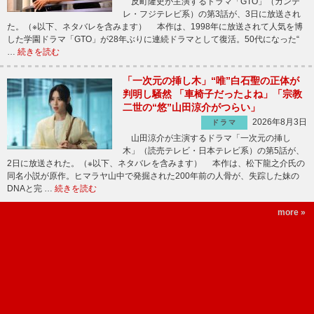
反町隆史が主演するドラマ「GTO」（カンテ
レ・フジテレビ系）の第3話が、3日に放送され
た。（※以下、ネタバレを含みます） 本作は、1998年に放送されて人気を博
した学園ドラマ「GTO」が28年ぶりに連続ドラマとして復活。50代になった“
…
続きを読む
「一次元の挿し木」“唯”白石聖の正体が
判明し騒然 「車椅子だったよね」「宗教
二世の“悠”山田涼介がつらい」
2026年8月3日
ドラマ
山田涼介が主演するドラマ「一次元の挿し
木」（読売テレビ・日本テレビ系）の第5話が、
2日に放送された。（※以下、ネタバレを含みます） 本作は、松下龍之介氏の
同名小説が原作。ヒマラヤ山中で発掘された200年前の人骨が、失踪した妹の
DNAと完 …
続きを読む
more »