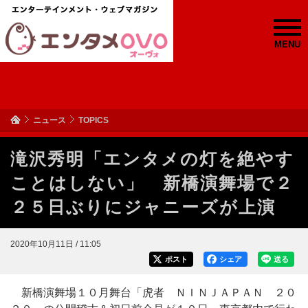
MENU
ニュース
TOPICS
滝沢秀明「エンタメの灯を絶やす
ことはしない」 新橋演舞場で２
２５日ぶりにジャニーズが上演
2020年10月11日 / 11:05
ポスト
シェア
送る
新橋演舞場１０月舞台「虎者 ＮＩＮＪＡＰＡＮ ２０