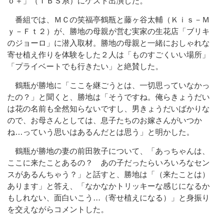
ｏ＋」（ＴＢＳ系）にゲスト出演した。
番組では、ＭＣの笑福亭鶴瓶と藤ヶ谷太輔（Ｋｉｓ－Ｍ
ｙ－Ｆｔ２）が、勝地の母親が営む実家の生花店「ブリキ
のジョーロ」に潜入取材。勝地の母親と一緒におしゃれな
寄せ植え作りを体験をした２人は「ものすごくいい場所」
「プライベートでも行きたい」と絶賛した。
鶴瓶が勝地に「ここを継ごうとは、一切思っていなかっ
たの？」と聞くと、勝地は「そうですね。俺らきょうだい
は花の名前も全然知らないですし、男きょうだいばかりな
ので、お母さんとしては、息子たちのお嫁さんがいつか
ね…っていう思いはあるんだとは思う」と明かした。
鶴瓶が勝地の妻の前田敦子について、「あっちゃんは、
ここに来たことあるの？ あの子だったらいろいろなセン
スがあるんちゃう？」と話すと、勝地は「（来たことは）
あります」と答え、「なかなかトリッキーな感じになるか
もしれない、面白いこう…（寄せ植えになる）」と身振り
を交えながらコメントした。