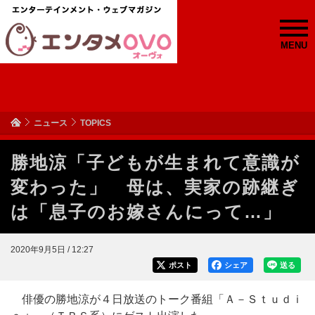
MENU
ニュース
TOPICS
勝地涼「子どもが生まれて意識が
変わった」 母は、実家の跡継ぎ
は「息子のお嫁さんにって…」
2020年9月5日 / 12:27
ポスト
シェア
送る
俳優の勝地涼が４日放送のトーク番組「Ａ－Ｓｔｕｄｉ