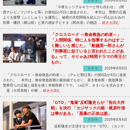
2026年8月6日
ドラマ
「今夜もシリアルキラーと待ち合わせ」（関
西テレビ／フジテレビ系）の第6話が5日に放送された。 本作は、警察の正義
よりも復讐（ふくしゅう）を優先し、秘密の共犯関係を結んだ一匹おおかみの
刑事・磯貝（横山裕）と第六感女子ヒナタ（関水渚）の物語 …
続きを読む
「クロスロード ～救命救急の約束～」
「人間関係、特に人を指導するのはすご
く難しいと感じた」「船越英一郎さんが
『刑事面に似ていると言われたことがあ
る』って、そりゃあ2時間ドラマの帝王だ
もの」
2026年8月6日
ドラマ
「クロスロード ～救命救急の約束～」（テレビ朝日系）の第5話が4日に放送
された。 本作は、救命救急医療の最前線でもがく、若き救命医・救急隊員・
警察官らの正義と成長を描く本格医療ドラマ。（※以下、ネタバレを含みます）
遥（今田美桜）や桐 …
続きを読む
「GTO」“鬼塚”反町隆史らが「告白大作
戦」を決行 「カジサックの娘・梶原叶渚
は華がある」「黒幕の正体は誰」
2026年8月4日
ドラマ
反町隆史が主演するドラマ「GTO」（カンテ