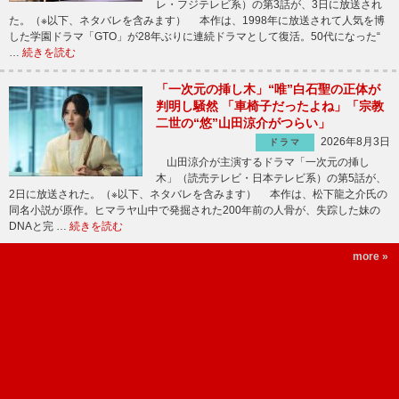
レ・フジテレビ系）の第3話が、3日に放送され
た。（※以下、ネタバレを含みます） 本作は、1998年に放送されて人気を博
した学園ドラマ「GTO」が28年ぶりに連続ドラマとして復活。50代になった“
…
続きを読む
「一次元の挿し木」“唯”白石聖の正体が
判明し騒然 「車椅子だったよね」「宗教
二世の“悠”山田涼介がつらい」
2026年8月3日
ドラマ
山田涼介が主演するドラマ「一次元の挿し
木」（読売テレビ・日本テレビ系）の第5話が、
2日に放送された。（※以下、ネタバレを含みます） 本作は、松下龍之介氏の
同名小説が原作。ヒマラヤ山中で発掘された200年前の人骨が、失踪した妹の
DNAと完 …
続きを読む
more »