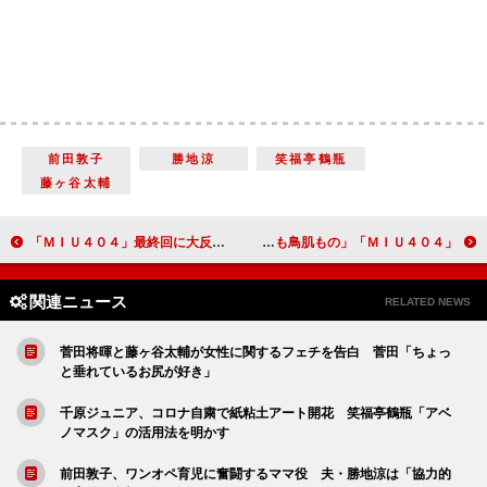
前田敦子
勝地涼
笑福亭鶴瓶
藤ヶ谷太輔
「ＭＩＵ４０４」最終回に大反響 「改めてすごい俳優」と菅田将暉に絶賛の声
「ＭＩＵ４０４」九重の成長に「胸アツ」 「岡田健史くんの演技も鳥肌もの」
関連ニュース
RELATED NEWS
菅田将暉と藤ヶ谷太輔が女性に関するフェチを告白 菅田「ちょっ
と垂れているお尻が好き」
千原ジュニア、コロナ自粛で紙粘土アート開花 笑福亭鶴瓶「アベ
ノマスク」の活用法を明かす
前田敦子、ワンオペ育児に奮闘するママ役 夫・勝地涼は「協力的