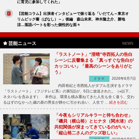
に育児に参加してくれた」
【芸能コラム】出演者インタビューで振り返る「いだてん～東京オ
リムピック噺（ばなし）～」後編 森山未來、神木隆之介、勝地
涼…落語パートを彩った個性的な面々
芸能ニュース
NEWS
「ラストノート」“澄晴”寺西拓人の告白
シーンに反響集まる 「真っすぐな告白が
カッコいい」「最高のシーンをありがと
う」
2026年8月7日
ドラマ
内田有紀と寺西拓人がダブル主演するドラマ
「ラストノート」（フジテレビ系）の第5話が、6日に放送された。（※以下、
ネタバレを含みます） 本作は、環境も積み重ねてきた人生も全く違う、交わ
るはずのなかった歳の差の男女が静かに引かれ合い、人生で …
続きを読む
「今夜もシリアルキラーと待ち合わせ」
「磯貝（横山裕）とヒナタ（関水渚）の
共犯関係が深まってきているのがいい」
「縦山裕二さんのグッズ欲しい」