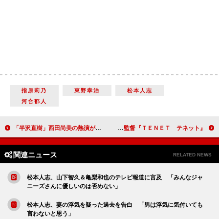
指原莉乃
東野幸治
松本人志
河合郁人
「半沢直樹」西田尚美の熱演が話題に 「鉄の女、女版半沢直樹だね」
ＧＡＣＫＴ「１回見たときは全く分からなかった」 クリストファー・ノーラン監督『ＴＥＮＥＴ テネット』
関連ニュース
RELATED NEWS
松本人志、山下智久＆亀梨和也のテレビ報道に言及 「みんなジャ
ニーズさんに優しいのは否めない」
松本人志、妻の浮気を疑った過去を告白 「男は浮気に気付いても
言わないと思う」