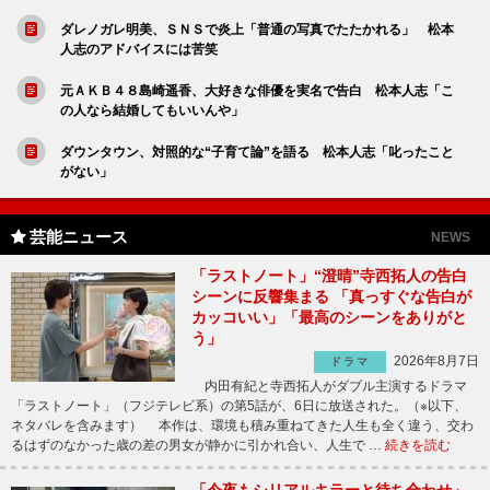
ダレノガレ明美、ＳＮＳで炎上「普通の写真でたたかれる」 松本
人志のアドバイスには苦笑
元ＡＫＢ４８島崎遥香、大好きな俳優を実名で告白 松本人志「こ
の人なら結婚してもいいんや」
ダウンタウン、対照的な“子育て論”を語る 松本人志「叱ったこと
がない」
芸能ニュース
NEWS
「ラストノート」“澄晴”寺西拓人の告白
シーンに反響集まる 「真っすぐな告白が
カッコいい」「最高のシーンをありがと
う」
2026年8月7日
ドラマ
内田有紀と寺西拓人がダブル主演するドラマ
「ラストノート」（フジテレビ系）の第5話が、6日に放送された。（※以下、
ネタバレを含みます） 本作は、環境も積み重ねてきた人生も全く違う、交わ
るはずのなかった歳の差の男女が静かに引かれ合い、人生で …
続きを読む