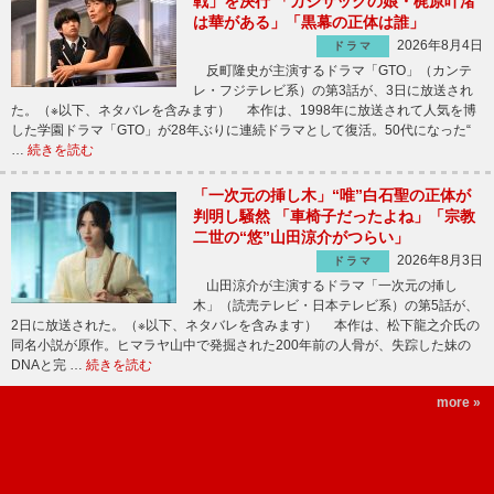
戦」を決行 「カジサックの娘・梶原叶渚
は華がある」「黒幕の正体は誰」
2026年8月4日
ドラマ
反町隆史が主演するドラマ「GTO」（カンテ
レ・フジテレビ系）の第3話が、3日に放送され
た。（※以下、ネタバレを含みます） 本作は、1998年に放送されて人気を博
した学園ドラマ「GTO」が28年ぶりに連続ドラマとして復活。50代になった“
…
続きを読む
「一次元の挿し木」“唯”白石聖の正体が
判明し騒然 「車椅子だったよね」「宗教
二世の“悠”山田涼介がつらい」
2026年8月3日
ドラマ
山田涼介が主演するドラマ「一次元の挿し
木」（読売テレビ・日本テレビ系）の第5話が、
2日に放送された。（※以下、ネタバレを含みます） 本作は、松下龍之介氏の
同名小説が原作。ヒマラヤ山中で発掘された200年前の人骨が、失踪した妹の
DNAと完 …
続きを読む
more »