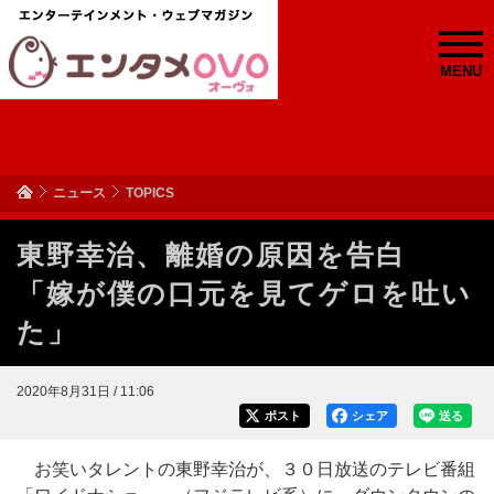
MENU
ニュース
TOPICS
東野幸治、離婚の原因を告白
「嫁が僕の口元を見てゲロを吐い
た」
2020年8月31日 / 11:06
ポスト
シェア
送る
お笑いタレントの東野幸治が、３０日放送のテレビ番組