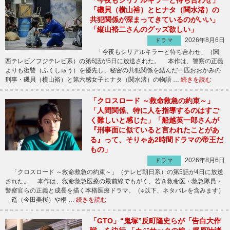
「今夜もシリアルキラーと待ち合わせ」
「磯貝（横山裕）とヒナタ（関水渚）の
共犯関係が深まってきているのがいい」
「縦山裕二さんのグッズ欲しい」
2026年8月6日
ドラマ
「今夜もシリアルキラーと待ち合わせ」（関
西テレビ／フジテレビ系）の第6話が5日に放送された。 本作は、警察の正義
よりも復讐（ふくしゅう）を優先し、秘密の共犯関係を結んだ一匹おおかみの
刑事・磯貝（横山裕）と第六感女子ヒナタ（関水渚）の物語 …
続きを読む
「クロスロード ～救命救急の約束～」
「人間関係、特に人を指導するのはすご
く難しいと感じた」「船越英一郎さんが
『刑事面に似ていると言われたことがあ
る』って、そりゃあ2時間ドラマの帝王だ
もの」
2026年8月6日
ドラマ
「クロスロード ～救命救急の約束～」（テレビ朝日系）の第5話が4日に放送
された。 本作は、救命救急医療の最前線でもがく、若き救命医・救急隊員・
警察官らの正義と成長を描く本格医療ドラマ。（※以下、ネタバレを含みます）
遥（今田美桜）や桐 …
続きを読む
「GTO」“鬼塚”反町隆史らが「告白大作