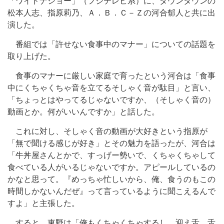
「ワイドナショー」（フジテレビ系）に、ダウンタウンの
松本人志、指原莉乃、Ａ．Ｂ．Ｃ－Ｚの河合郁人と共に出
演した。
番組では「許せない食事中のマナー」についての話題を
取り上げた。
食事のマナーに厳しい家庭で育ったという河合は「食事
中にくちゃくちゃ音を立てるそしゃく音が駄目」と言い、
「ちょっとはやってるじゃないですか、（そしゃく音の）
動画とか。何がいいんですか」と話した。
これに対し、そしゃく音の動画が大好きという指原が
「無で聞ける感じが好き」とその魅力を語ったが、河合は
「牛丼屋さんとかで、すっげー勢いで、くちゃくちゃして
食べている人がいるじゃないですか。アピールしているの
かなと思って。『めっちゃ忙しいから、俺、食うのもこの
時間しかないんだぜ』って言っているように聞こえるんで
すよ」と主張した。
すると、東野は「俺もくちゃくちゃするし、迎え舌。舌