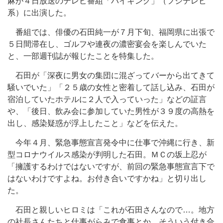
麻が４日放送のテレビ番組「バイキング」（フジテレビ
系）に出演した。
番組では、俳優の石田純一が７月下旬、福岡県に出張で
５日間滞在し、ゴルフや連夜の濃密宴会を楽しんでいた
と、一部週刊誌が報じたことを特集した。
石田が「深夜に男女の集団に混ざってバーから出てきて
騒いでいた」「２５歳の女性と密着して話し込み、石田が
宿泊していたホテルに２人で入っていった」などの証言
や、「後日、飲み会に参加していた男性が３９度の高熱を
出し、感染疑惑が浮上したこと」などを伝えた。
今年４月、緊急事態宣言発令中に仕事で沖縄に行き、新
型コロナウイルス感染が判明した石田。ＭＣの坂上忍が
「擁護するわけではないですが、前回の緊急事態宣言下で
はないわけですよね。お付き合いですかね」と切り出し
た。
石田と親しいヒロミは「これが石田さんなので…。地方
の社長さんたちと仕事がらみで食事とか、そういう付き合