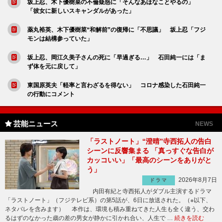
坂上忍、木下優樹菜の不倫疑惑に「そんなあほなことやるの」
「彼女に新しいスキャンダルがあった」
薬丸裕英、木下優樹菜“和解前”の復帰に「不思議」 坂上忍「フジ
モンは結構参っていた」
坂上忍、岡江久美子さんの死に「早過ぎる…」 石田純一には「ま
ず体を元に戻して」
東国原英夫「軽率と言わざるを得ない」 コロナ感染した石田純一
の行動にコメント
芸能ニュース
NEWS
「ラストノート」“澄晴”寺西拓人の告白
シーンに反響集まる 「真っすぐな告白が
カッコいい」「最高のシーンをありがと
う」
2026年8月7日
ドラマ
内田有紀と寺西拓人がダブル主演するドラマ
「ラストノート」（フジテレビ系）の第5話が、6日に放送された。（※以下、
ネタバレを含みます） 本作は、環境も積み重ねてきた人生も全く違う、交わ
るはずのなかった歳の差の男女が静かに引かれ合い、人生で …
続きを読む