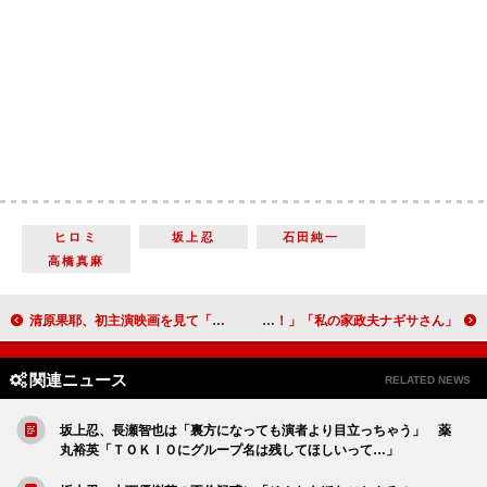
ヒロミ
坂上忍
石田純一
高橋真麻
清原果耶、初主演映画を見て「放心状態に」 桃井かおりの賛辞に「何と答えていいのか分からない」
「私の家政夫ナギサさん」多部未華子の家族愛に感動の声 「不覚にも泣いた。やっぱり家族愛ステキ！」
関連ニュース
RELATED NEWS
坂上忍、長瀬智也は「裏方になっても演者より目立っちゃう」 薬
丸裕英「ＴＯＫＩＯにグループ名は残してほしいって…」