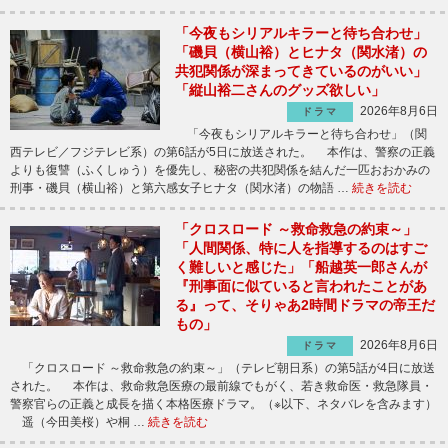
「今夜もシリアルキラーと待ち合わせ」
「磯貝（横山裕）とヒナタ（関水渚）の
共犯関係が深まってきているのがいい」
「縦山裕二さんのグッズ欲しい」
2026年8月6日
ドラマ
「今夜もシリアルキラーと待ち合わせ」（関
西テレビ／フジテレビ系）の第6話が5日に放送された。 本作は、警察の正義
よりも復讐（ふくしゅう）を優先し、秘密の共犯関係を結んだ一匹おおかみの
刑事・磯貝（横山裕）と第六感女子ヒナタ（関水渚）の物語 …
続きを読む
「クロスロード ～救命救急の約束～」
「人間関係、特に人を指導するのはすご
く難しいと感じた」「船越英一郎さんが
『刑事面に似ていると言われたことがあ
る』って、そりゃあ2時間ドラマの帝王だ
もの」
2026年8月6日
ドラマ
「クロスロード ～救命救急の約束～」（テレビ朝日系）の第5話が4日に放送
された。 本作は、救命救急医療の最前線でもがく、若き救命医・救急隊員・
警察官らの正義と成長を描く本格医療ドラマ。（※以下、ネタバレを含みます）
遥（今田美桜）や桐 …
続きを読む