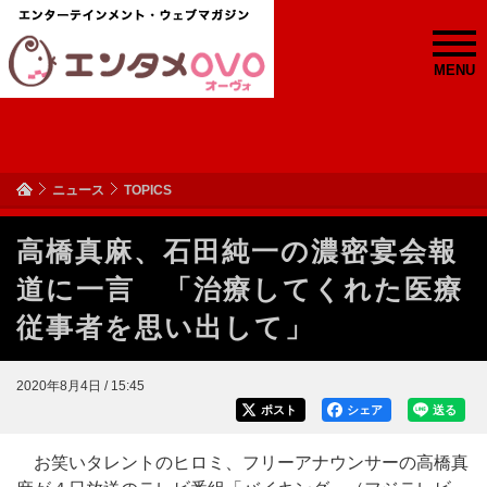
MENU
ニュース
TOPICS
高橋真麻、石田純一の濃密宴会報
道に一言 「治療してくれた医療
従事者を思い出して」
2020年8月4日 / 15:45
ポスト
シェア
送る
お笑いタレントのヒロミ、フリーアナウンサーの高橋真