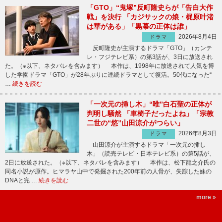
「GTO」“鬼塚”反町隆史らが「告白大作
戦」を決行 「カジサックの娘・梶原叶渚
は華がある」「黒幕の正体は誰」
2026年8月4日
ドラマ
反町隆史が主演するドラマ「GTO」（カンテ
レ・フジテレビ系）の第3話が、3日に放送され
た。（※以下、ネタバレを含みます） 本作は、1998年に放送されて人気を博
した学園ドラマ「GTO」が28年ぶりに連続ドラマとして復活。50代になった“
…
続きを読む
「一次元の挿し木」“唯”白石聖の正体が
判明し騒然 「車椅子だったよね」「宗教
二世の“悠”山田涼介がつらい」
2026年8月3日
ドラマ
山田涼介が主演するドラマ「一次元の挿し
木」（読売テレビ・日本テレビ系）の第5話が、
2日に放送された。（※以下、ネタバレを含みます） 本作は、松下龍之介氏の
同名小説が原作。ヒマラヤ山中で発掘された200年前の人骨が、失踪した妹の
DNAと完 …
続きを読む
more »