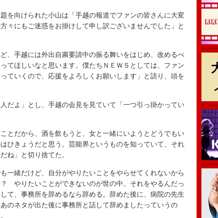
題を向けられた小山は「手越の報道でファンの皆さんに大変
の方々にもご迷惑をお掛けして申し訳ございませんでした」と
ど、手越には外出自粛要請中の振る舞いをはじめ、改めるべ
いってほしいなと思います。僕たちＮＥＷＳとしては、ファン
張っていくので、応援をよろしくお願いします」と語り、頭を
人だよ」とし、手越の会見を見ていて「一つ引っ掛かってい
ことだから、酒を飲もうと、女と一緒にいようとどうでもい
のはひきょうだと思う。芸能界というものを知っていて、それ
キだね」と切り捨てた。
も一緒だけど、自分がやりたいことをやらせてくれないから
か？ やりたいことができないのが世の中。それをやるんだっ
をして、事務所を辞めるなら辞める。辞めた後に、病院の先生
。あのネタが出た後に事務所と話して辞めましたっていうの
た。