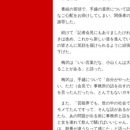
番組の冒頭で、手越の退所について話
なご心配をお掛けしてしまい、関係者
謝罪した。
続けて「記者会見にもありましたけれ
きは改め、これから新しい道を進んで
の皆さんに笑顔を届けられるように頑
下げた。
梅沢は「いい言葉だな、小山くんは大
ることがある」と語った。
梅沢は、手越について「自分がやった
い。ただ（会見で）事務所の話を出す
を言ったんだったら、とんでもないガ
また、「芸能界でも、世の中の社会で
モメてたんですって、そんな話がある
たら、あの問題が出る前に事務所と話
と女を連れて飲んで騒げばいいじゃん
は、順番が違うなって感じた」と語っ