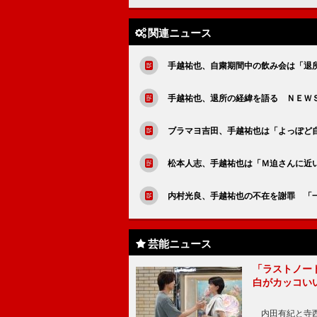
関連ニュース
手越祐也、自粛期間中の飲み会は「退
手越祐也、退所の経緯を語る ＮＥＷ
ブラマヨ吉田、手越祐也は「よっぽど
松本人志、手越祐也は「Ｍ迫さんに近
内村光良、手越祐也の不在を謝罪 「
芸能ニュース
「ラストノー
白がカッコい
内田有紀と寺西