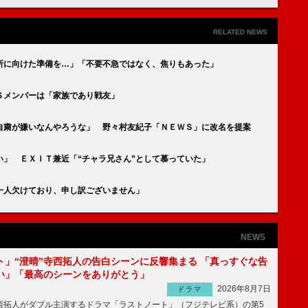
RELATED NEWS
所に向けた準備を…」「不要不急ではなく、焦りもあった」
Ｓメンバーは「家族であり戦友」
自粛が嫌いなんやろうな」 野々村友紀子「ＮＥＷＳ」に改名を提案
い」 ＥＸＩＴ兼近「“チャラ兄さん”として慕っていた」
一人欠けており、申し訳ございません」
NEWS
ト」“澄晴”寺西拓人の告白シーンに反響集まる 「真っすぐな告
い」「最高のシーンをありがとう」
2026年8月7日
ドラマ
拓人がダブル主演するドラマ「ラストノート」（フジテレビ系）の第5