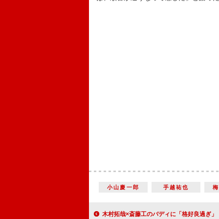
小山慶一郎
手越祐也
木村拓哉×斎藤工のバディに「格好良過ぎ」 川栄李奈、目の不自由なピアニスト役で