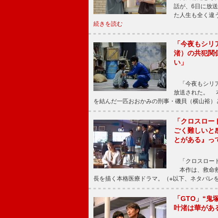
話が、6日に放
た人生も全く違
続きを読む
「今夜もシリ
渚）の共犯関
い」
「今夜もシリア
放送された。 
を結んだ一匹おおかみの刑事・磯貝（横山裕）
「クロスロー
ごく難しいと
とがある』っ
「クロスロード
本作は、救命救
長を描く本格医療ドラマ。（※以下、ネタバレ
「GTO」“
叶渚は華があ