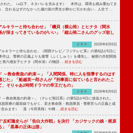
送された。（※以下、ネタバレを含みます） 本作は、環境も積み重ねてき
う、交わるはずのなかった歳の差の男女が静かに引かれ合い、人生で …
アルキラーと待ち合わせ」「磯貝（横山裕）とヒナタ（関水
係が深まってきているのがいい」「縦山裕二さんのグッズ欲し
2026年8月6日
ドラマ
ルキラーと待ち合わせ」（関西テレビ／フジテレビ系）の第6話が5日に
本作は、警察の正義よりも復讐（ふくしゅう）を優先し、秘密の共犯関係
と第六感女子ヒナタ（関水渚）の物語 …
続きを読む
ド ～救命救急の約束～」「人間関係、特に人を指導するのはす
感じた」「船越英一郎さんが『刑事面に似ていると言われたこ
て、そりゃあ2時間ドラマの帝王だもの」
2026年8月6日
ドラマ
 ～救命救急の約束～」（テレビ朝日系）の第5話が4日に放送された。
急医療の最前線でもがく、若き救命医・救急隊員・警察官らの正義と成
を含みます） 遥（今田美桜）や桐 …
続きを読む
鬼塚”反町隆史らが「告白大作戦」を決行 「カジサックの娘・梶原
る」「黒幕の正体は誰」