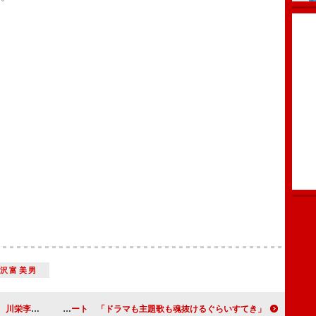
梅沢富美男
「圧倒的な演技」
綾野剛×星野源「ＭＩＵ４０４」スタート 「ドラマも主題歌も魂抜けるぐらいすてき」