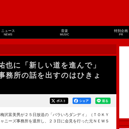
ニュース
音楽
特別企画
NEWS
MUSIC
PR
越祐也に「新しい道を進んで」
事務所の話を出すのはひきょ
ポスト
シェア
送る
梅沢富美男が２５日放送の「バラいろダンディ」（ＴＯＫＹ
ジャニーズ事務所を退所し、２３日に会見を行った元ＮＥＷＳ