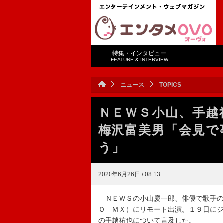
特集・インタビュー
FEATURE & INTERVIEW
ニュース
TOPICS
ＮＥＷＳ小山、手
梅沢富美男「会見で
う」
2020年6月26日 / 08:13
ＮＥＷＳの小山慶一郎、俳優で歌手の
Ｏ ＭＸ）にリモート出演。１９日に
の手越祐也について言及した。