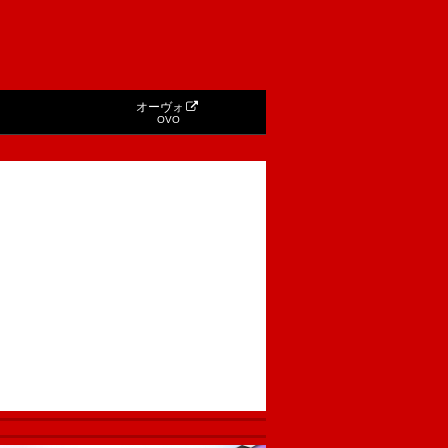
オーヴォ
OVO