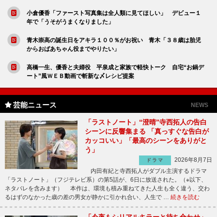
小倉優香「ファースト写真集は全人類に見てほしい」 デビュー１
年で「うそがうまくなりました」
青木崇高の誕生日をアキラ１００％がお祝い 青木「３８歳は胎児
からおばあちゃん役までやりたい」
高橋一生、優香と夫婦役 平泉成と家族で軽快トーク 自宅“お鍋デ
ート”風ＷＥＢ動画で斬新な〆レシピ提案
芸能ニュース
NEWS
「ラストノート」“澄晴”寺西拓人の告白
シーンに反響集まる 「真っすぐな告白が
カッコいい」「最高のシーンをありがと
う」
2026年8月7日
ドラマ
内田有紀と寺西拓人がダブル主演するドラマ
「ラストノート」（フジテレビ系）の第5話が、6日に放送された。（※以下、
ネタバレを含みます） 本作は、環境も積み重ねてきた人生も全く違う、交わ
るはずのなかった歳の差の男女が静かに引かれ合い、人生で …
続きを読む