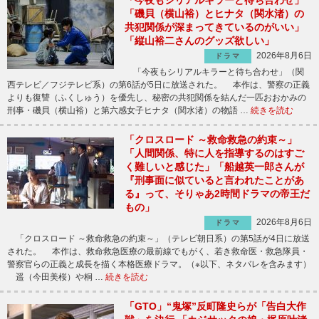
「今夜もシリアルキラーと待ち合わせ」
「磯貝（横山裕）とヒナタ（関水渚）の
共犯関係が深まってきているのがいい」
「縦山裕二さんのグッズ欲しい」
2026年8月6日
ドラマ
「今夜もシリアルキラーと待ち合わせ」（関
西テレビ／フジテレビ系）の第6話が5日に放送された。 本作は、警察の正義
よりも復讐（ふくしゅう）を優先し、秘密の共犯関係を結んだ一匹おおかみの
刑事・磯貝（横山裕）と第六感女子ヒナタ（関水渚）の物語 …
続きを読む
「クロスロード ～救命救急の約束～」
「人間関係、特に人を指導するのはすご
く難しいと感じた」「船越英一郎さんが
『刑事面に似ていると言われたことがあ
る』って、そりゃあ2時間ドラマの帝王だ
もの」
2026年8月6日
ドラマ
「クロスロード ～救命救急の約束～」（テレビ朝日系）の第5話が4日に放送
された。 本作は、救命救急医療の最前線でもがく、若き救命医・救急隊員・
警察官らの正義と成長を描く本格医療ドラマ。（※以下、ネタバレを含みます）
遥（今田美桜）や桐 …
続きを読む
「GTO」“鬼塚”反町隆史らが「告白大作