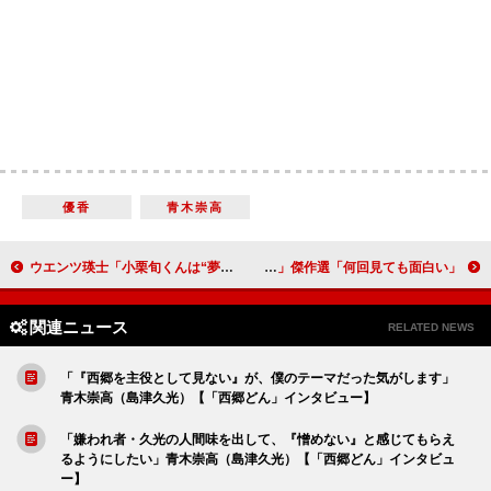
優香
青木崇高
ウエンツ瑛士「小栗旬くんは“夢友”」 「１００万円近くかけて舞台見にきてくれた」
長澤まさみが石黒賢を罠にかける！ 「コンフィデンスマンＪＰ」傑作選「何回見ても面白い」
関連ニュース
RELATED NEWS
「『西郷を主役として見ない』が、僕のテーマだった気がします」
青木崇高（島津久光）【「西郷どん」インタビュー】
「嫌われ者・久光の人間味を出して、『憎めない』と感じてもらえ
るようにしたい」青木崇高（島津久光）【「西郷どん」インタビュ
ー】