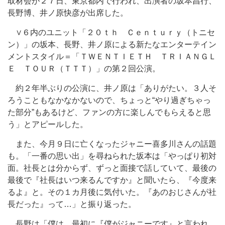
取材会が２７日、東京都内で行われ、出演者の坂本昌行、
長野博、井ノ原快彦が出席した。
∨６内のユニット「２０ｔｈ Ｃｅｎｔｕｒｙ（トニセ
ン）」の坂本、長野、井ノ原による新たなエンターテイン
メントスタイル＝「ＴＷＥＮＴＩＥＴＨ ＴＲＩＡＮＧＬ
Ｅ ＴＯＵＲ（ＴＴＴ）」の第２回公演。
約２年半ぶりの公演に、井ノ原は「ありがたい。３人そ
ろうこともなかなかないので、ちょっと“やり過ぎちゃっ
た部分”もあるけど、ファンの方に楽しんでもらえると思
う」とアピールした。
また、今月９日に亡くなったジャニー喜多川さんの話題
も。「一番の思い出」を尋ねられた坂本は「やっぱり初対
面。社長とは分からず、ずっと面接で話していて、最後の
最後で『社長はいつ来るんですか』と聞いたら、『今度来
るよ』と。その１カ月後に気付いた。『あのおじさんが社
長だった』って…」と振り返った。
長野は「僕は、最初に『僕がジャニーです』と言われ