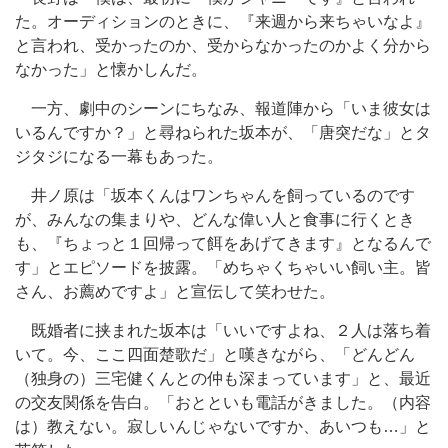
た。オーディションのときに、『来週から来ちゃいなよ』
と言われ、受かったのか、受からなかったのかよく分から
なかった」と懐かしんだ。
一方、劇中のシーンにちなみ、報道陣から「いま彼女は
いるんですか？」と尋ねられた坂本が、「唐突だな」とタ
ジタジになる一幕もあった。
井ノ原は「坂本くんはワンちゃんを飼っているのです
が、みんなの集まりや、どんな偉い人と食事に行くとき
も、『ちょっと１回帰って餌をあげてきます』となるんで
す」とエピソードを披露。「めちゃくちゃいい飼い主。皆
さん、お薦めですよ」と宣伝して笑わせた。
既婚者に挟まれた坂本は「いいですよね、２人は落ち着
いて。今、ここ四面楚歌だ」と嘆きながら、「どんどん
（独身の）三宅健くんとの仲も深まっています」と、最近
の交友関係を告白。「おとといも電話がきました。（内容
は）教えない。寂しいんじゃないですか、あいつも…」と