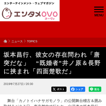
MENU
ニュース
TOPICS
坂本昌行、彼女の存在問われ「唐
突だな」 “既婚者”井ノ原＆長野
に挟まれ「四面楚歌だ」
2019年7月27日 / 20:30
ポスト
シェア
送る
舞台「カノトイハナサガモノラ」の公開舞台稽古＆囲み