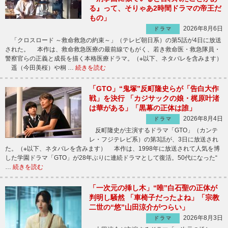
る』って、そりゃあ2時間ドラマの帝王だ
もの」
2026年8月6日
ドラマ
「クロスロード ～救命救急の約束～」（テレビ朝日系）の第5話が4日に放送
された。 本作は、救命救急医療の最前線でもがく、若き救命医・救急隊員・
警察官らの正義と成長を描く本格医療ドラマ。（※以下、ネタバレを含みます）
遥（今田美桜）や桐 …
続きを読む
「GTO」“鬼塚”反町隆史らが「告白大作
戦」を決行 「カジサックの娘・梶原叶渚
は華がある」「黒幕の正体は誰」
2026年8月4日
ドラマ
反町隆史が主演するドラマ「GTO」（カンテ
レ・フジテレビ系）の第3話が、3日に放送され
た。（※以下、ネタバレを含みます） 本作は、1998年に放送されて人気を博
した学園ドラマ「GTO」が28年ぶりに連続ドラマとして復活。50代になった“
…
続きを読む
「一次元の挿し木」“唯”白石聖の正体が
判明し騒然 「車椅子だったよね」「宗教
二世の“悠”山田涼介がつらい」
2026年8月3日
ドラマ