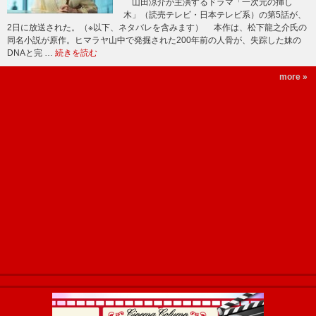
山田涼介が主演するドラマ「一次元の挿し
木」（読売テレビ・日本テレビ系）の第5話が、
2日に放送された。（※以下、ネタバレを含みます） 本作は、松下龍之介氏の
同名小説が原作。ヒマラヤ山中で発掘された200年前の人骨が、失踪した妹の
DNAと完 …
続きを読む
more »