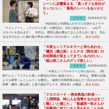
シーンに反響集まる 「真っすぐな告白が
カッコいい」「最高のシーンをありがと
う」
2026年8月7日
ドラマ
内田有紀と寺西拓人がダブル主演するドラマ
「ラストノート」（フジテレビ系）の第5話が、6日に放送された。（※以下、
ネタバレを含みます） 本作は、環境も積み重ねてきた人生も全く違う、交わ
るはずのなかった歳の差の男女が静かに引かれ合い、人生で …
続きを読む
「今夜もシリアルキラーと待ち合わせ」
「磯貝（横山裕）とヒナタ（関水渚）の
共犯関係が深まってきているのがいい」
「縦山裕二さんのグッズ欲しい」
2026年8月6日
ドラマ
「今夜もシリアルキラーと待ち合わせ」（関
西テレビ／フジテレビ系）の第6話が5日に放送された。 本作は、警察の正義
よりも復讐（ふくしゅう）を優先し、秘密の共犯関係を結んだ一匹おおかみの
刑事・磯貝（横山裕）と第六感女子ヒナタ（関水渚）の物語 …
続きを読む
「クロスロード ～救命救急の約束～」
「人間関係、特に人を指導するのはすご
く難しいと感じた」「船越英一郎さんが
『刑事面に似ていると言われたことがあ