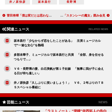
井ノ原快彦
坂本昌行
長野博
菅田将暉「僕は変だとは思わない」 「米と牛乳の組み合わせが一番好き」
御笠ノ忠次、松本零士とのエピソードを明かす 舞台「スタンレーの魔女」囲み会見
関連ニュース
RELATED NEWS
坂本昌行「少なからず恋をしたことがある」 主演ミュージカル
で“一途な女心”を熱唱
多部未華子、ミュージカルで坂本昌行と共演 「全部、身を任せる
つもりで…」
Ｖ６・長野博の妻、白石美帆が第１子妊娠 「無事に我が子に会え
る日が待ち遠しい」
井ノ原快彦「久しぶりに笑いましょう！」 Ｖ６、２年ぶりのＴＢ
Ｓスペシャル番組に
芸能ニュース
NEWS
「ラストノート」“澄晴”寺西拓人の告白